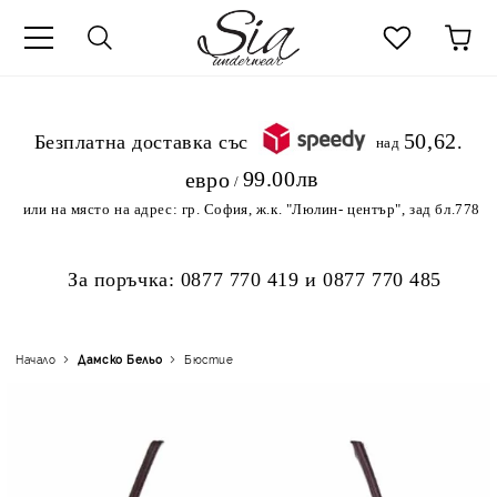
к
50,62
.Безплатна доставка със
над
99.00лв
евро
/
или на място на адрес:
гр. София, ж.к. "Люлин- център", зад бл.778
За поръчка:
0877 770 419
и
0877 770 485
Начало
Дамско Бельо
Бюстие