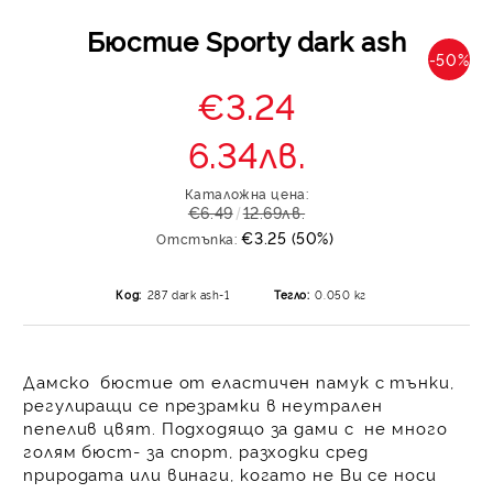
Бюстие Sporty dark ash
-50%
€3.24
6.34лв.
Каталожна цена:
€6.49
12.69лв.
€3.25 (50%)
Отстъпка:
Код:
287 dark ash-1
Тегло:
0.050
кг
Дамско бюстие
от еластичен памук с тънки,
регулиращи се презрамки в неутрален
пепелив цвят. Подходящо за дами с не много
голям бюст- за спорт, разходки сред
природата или винаги, когато не Ви се носи