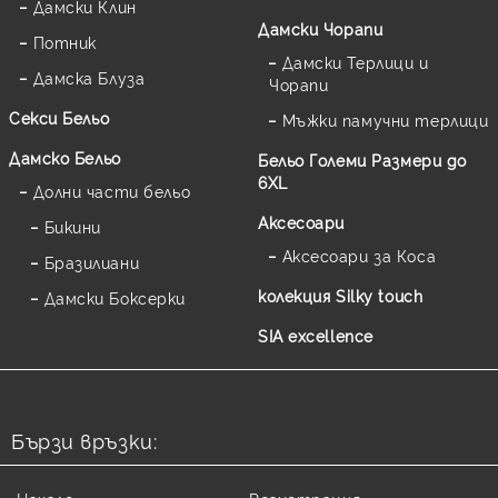
Дамски Клин
Дамски Чорапи
Потник
Дамски Терлици и
Дамска Блуза
Чорапи
Секси Бельо
Мъжки памучни терлици
Дамско Бельо
Бельо Големи Размери до
6XL
Долни части бельо
Аксесоари
Бикини
Аксесоари за Коса
Бразилиани
колекция Silky touch
Дамски Боксерки
SIA excellence
Бързи връзки: