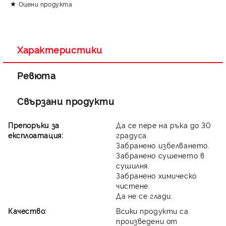
Оцени продукта
Съгласен съм с
Политиката за лични данни
Ние ще се свържем с вас в рамките на работния ден.
Характеристики
Ревюта
Свързани продукти
Препоръки за
Да се пере на ръка до 30
експлоатация:
градуса.
Забранено избелването.
Забранено сушенето в
сушилня.
Забранено химическо
чистене.
Да не се глади.
Качество:
Всики продукти са
произведени от