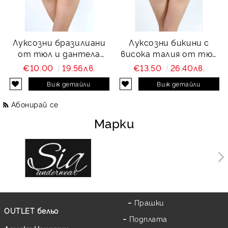
Луксозни бразилиани
Луксозни бикини с
от тюл и дантела
висока талия от тюл
Charity
и дантела Charity
€10.00
19.56лв.
€13.50
26.40лв.
Виж детайли
Виж детайли
Абонирай се
Марки
Прашки
OUTLET бельо
Подплата