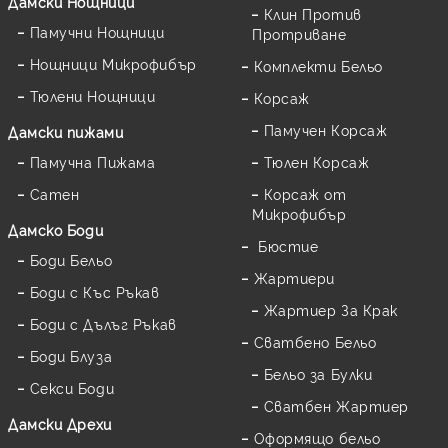
Дамски Нощници
Клин Против
Памучни Нощници
Протриване
Нощници Микрофибър
Комплекти Бельо
Тюлени Нощници
Корсаж
Памучен Корсаж
Дамски пижами
Памучна Пижама
Тюлен Корсаж
Сатен
Корсаж от
Микрофибър
Дамскo Боди
Бюстие
Боди Бельо
Жартиери
Боди с Къс Ръкав
Жартиер За Крак
Боди с Дълъг Ръкав
Сватбено Бельо
Боди Блуза
Бельо за Булки
Секси Боди
Сватбен Жартиер
Дамски Дрехи
Оформящо бельо