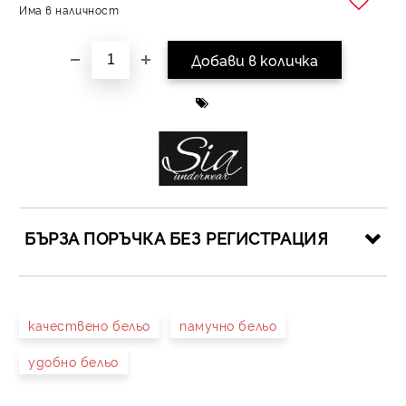
Има в наличност
Добави в желани
БЪРЗА ПОРЪЧКА БЕЗ РЕГИСТРАЦИЯ
САМО ПОПЪЛНЕТЕ 4 ПОЛЕТА
качествено бельо
памучно бельо
удобно бельо