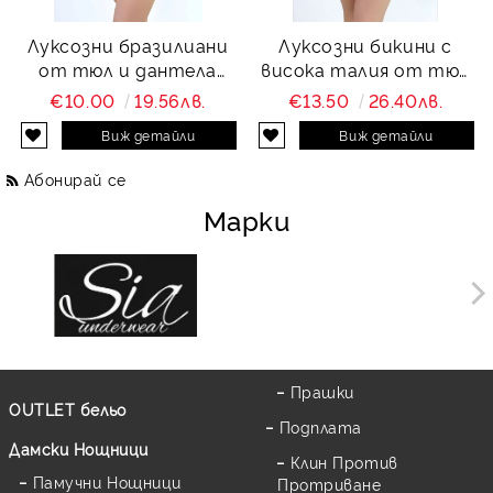
Луксозни бразилиани
Луксозни бикини с
от тюл и дантела
висока талия от тюл
Charity
и дантела Charity
€10.00
19.56лв.
€13.50
26.40лв.
Виж детайли
Виж детайли
Абонирай се
Марки
Прашки
OUTLET бельо
Подплата
Дамски Нощници
Клин Против
Памучни Нощници
Протриване