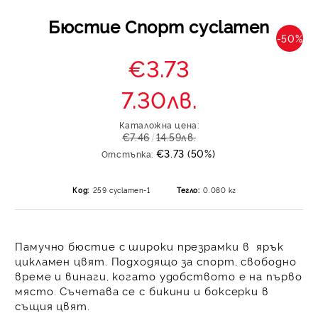
Бюстие Спорт cyclamen
-50%
€3.73
7.30лв.
Каталожна цена:
€7.46
14.59лв.
€3.73 (50%)
Отстъпка:
Код:
259 cyclamen-1
Тегло:
0.080
кг
Памучно бюстие
с широки презрамки в ярък
цикламен цвят. Подходящо за спорт, свободно
време и винаги, когато удобството е на първо
място. Съчетава се с бикини и боксерки в
същия цвят.