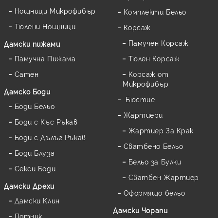
Нощници Микрофибър
Комплекти Бельо
Тюлени Нощници
Корсаж
Памучен Корсаж
Дамски пижами
Памучна Пижама
Тюлен Корсаж
Сатен
Корсаж от
Микрофибър
Дамскo Боди
Бюстие
Боди Бельо
Жартиери
Боди с Къс Ръкав
Жартиер За Крак
Боди с Дълъг Ръкав
Сватбено Бельо
Боди Блуза
Бельо за Булки
Секси Боди
Сватбен Жартиер
Дамски Дрехи
Оформящо бельо
Дамски Клин
Дамски Чорапи
Потник