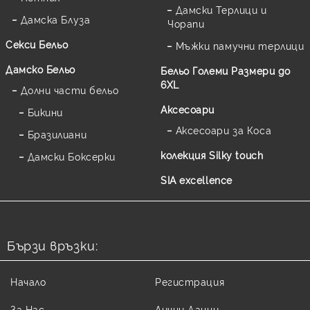
Дамски Терлици и
Дамска Блуза
Чорапи
Секси Бельо
Мъжки памучни терлици
Дамско Бельо
Бельо Големи Размери до
6XL
Долни части бельо
Аксесоари
Бикини
Аксесоари за Коса
Бразилиани
колекция Silky touch
Дамски Боксерки
SIA excellence
Бързи връзки:
Начало
Регистрация
За Нас
Лични Данни