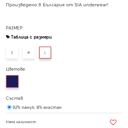
Произведено в България от SIA underwear!
РАЗМЕР:
Таблица с размери
S
M
L
Цветове:
Състав:
92% памук, 8% еластан
Няма наличност
Добави в желани