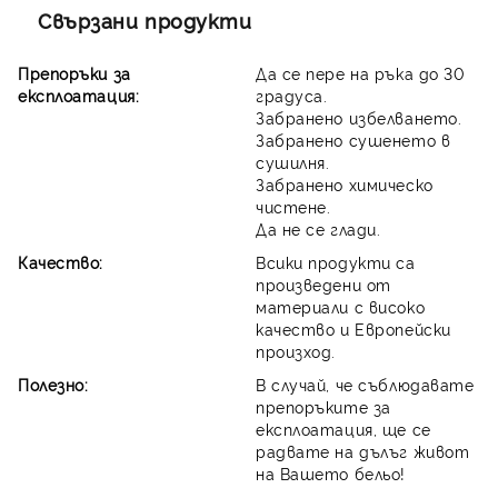
Свързани продукти
Препоръки за
Да се пере на ръка до 30
експлоатация:
градуса.
Забранено избелването.
Забранено сушенето в
сушилня.
Забранено химическо
чистене.
Да не се глади.
Качество:
Всики продукти са
произведени от
материали с високо
качество и Европейски
произход.
Полезно:
В случай, че съблюдавате
препоръките за
експлоатация, ще се
радвате на дълъг живот
на Вашето бельо!