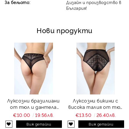
За бельото:
Дизайн и производство в
България!
Нови продукти
Луксозни бразилиани
Луксозни бикини с
от тюл и дантела
висока талия от тюл
Charity
и дантела Charity
€10.00
19.56лв.
€13.50
26.40лв.
Виж детайли
Виж детайли