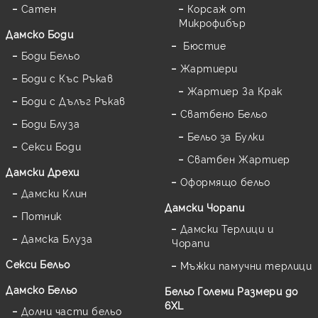
Сатен
Корсаж от
Микрофибър
Дамскo Боди
Бюстие
Боди Бельо
Жартиери
Боди с Къс Ръкав
Жартиер За Крак
Боди с Дълъг Ръкав
Сватбено Бельо
Боди Блуза
Бельо за Булки
Секси Боди
Сватбен Жартиер
Дамски Дрехи
Оформящо бельо
Дамски Клин
Дамски Чорапи
Потник
Дамски Терлици и
Дамска Блуза
Чорапи
Секси Бельо
Мъжки памучни терлици
Дамско Бельо
Бельо Големи Размери до
6XL
Долни части бельо