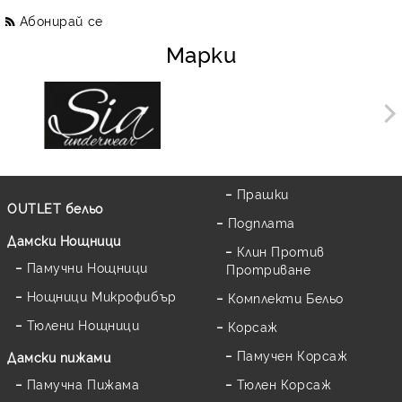
Абонирай се
Марки
Прашки
OUTLET бельо
Подплата
Дамски Нощници
Клин Против
Памучни Нощници
Протриване
Нощници Микрофибър
Комплекти Бельо
Тюлени Нощници
Корсаж
Памучен Корсаж
Дамски пижами
Памучна Пижама
Тюлен Корсаж