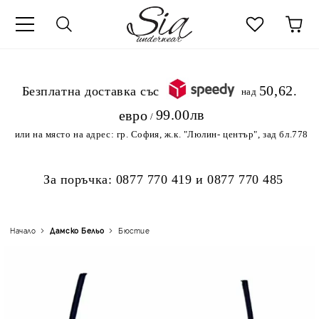
к
50,62
.Безплатна доставка със
над
99.00лв
евро
/
или на място на адрес:
гр. София, ж.к. "Люлин- център", зад бл.778
За поръчка:
0877 770 419
и
0877 770 485
Начало
Дамско Бельо
Бюстие