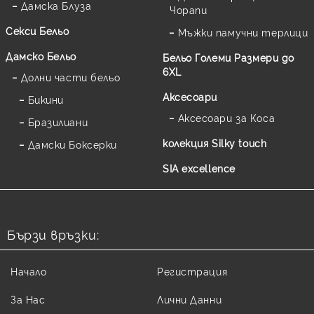
Дамска Блуза
Чорапи
Секси Бельо
Мъжки памучни терлици
Дамско Бельо
Бельо Големи Размери до
6XL
Долни части бельо
Аксесоари
Бикини
Аксесоари за Коса
Бразилиани
колекция Silky touch
Дамски Боксерки
SIA excellence
Бързи връзки:
Начало
Регистрация
За Нас
Лични Данни