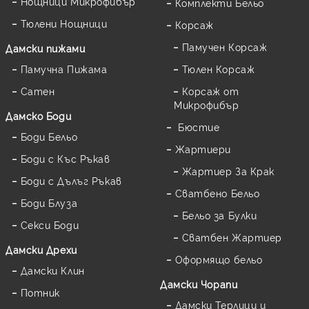
Нощници Микрофибър
Комплекти Бельо
Тюлени Нощници
Корсаж
Памучен Корсаж
Дамски пижами
Памучна Пижама
Тюлен Корсаж
Сатен
Корсаж от
Микрофибър
Дамскo Боди
Бюстие
Боди Бельо
Жартиери
Боди с Къс Ръкав
Жартиер За Крак
Боди с Дълъг Ръкав
Сватбено Бельо
Боди Блуза
Бельо за Булки
Секси Боди
Сватбен Жартиер
Дамски Дрехи
Оформящо бельо
Дамски Клин
Дамски Чорапи
Потник
Дамски Терлици и