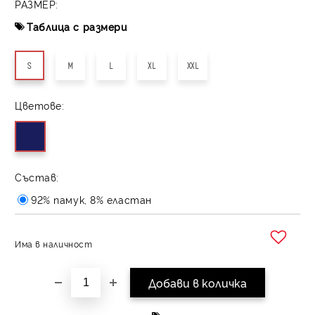
РАЗМЕР:
Таблица с размери
S
M
L
XL
XXL
Цветове:
Състав:
92% памук, 8% еластан
Има в наличност
Добави в желани