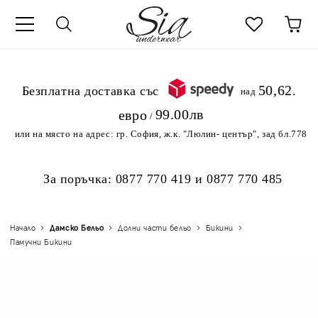
к
50,62
.Безплатна доставка със
над
99.00лв
евро
/
или на място на адрес:
гр. София, ж.к. "Люлин- център", зад бл.778
За поръчка:
0877 770 419
и
0877 770 485
Начало
Дамско Бельо
Долни части бельо
Бикини
Памучни Бикини