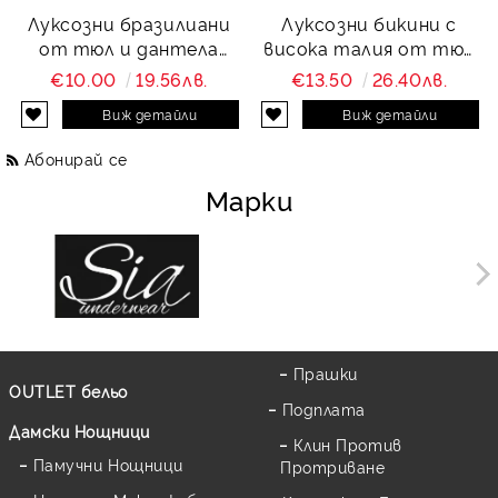
Луксозни бразилиани
Луксозни бикини с
от тюл и дантела
висока талия от тюл
Charity
и дантела Charity
€10.00
19.56лв.
€13.50
26.40лв.
Виж детайли
Виж детайли
Абонирай се
Марки
Прашки
OUTLET бельо
Подплата
Дамски Нощници
Клин Против
Памучни Нощници
Протриване