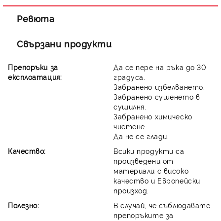
Ревюта
Свързани продукти
Препоръки за
Да се пере на ръка до 30
експлоатация:
градуса.
Забранено избелването.
Забранено сушенето в
сушилня.
Забранено химическо
чистене.
Да не се глади.
Качество:
Всики продукти са
произведени от
материали с високо
качество и Европейски
произход.
Полезно:
В случай, че съблюдавате
препоръките за