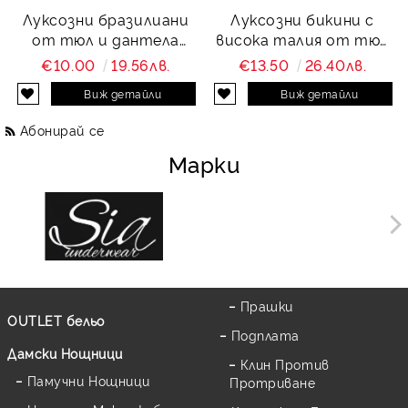
Луксозни бразилиани
Луксозни бикини с
от тюл и дантела
висока талия от тюл
Charity
и дантела Charity
€10.00
19.56лв.
€13.50
26.40лв.
Виж детайли
Виж детайли
Абонирай се
Марки
Прашки
OUTLET бельо
Подплата
Дамски Нощници
Клин Против
Памучни Нощници
Протриване