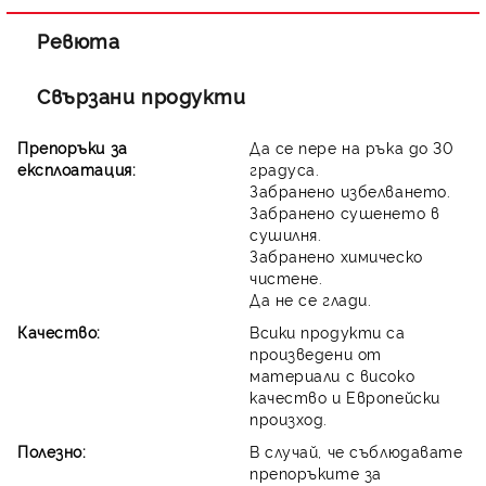
Ревюта
Свързани продукти
Препоръки за
Да се пере на ръка до 30
експлоатация:
градуса.
Забранено избелването.
Забранено сушенето в
сушилня.
Забранено химическо
чистене.
Да не се глади.
Качество:
Всики продукти са
произведени от
материали с високо
качество и Европейски
произход.
Полезно:
В случай, че съблюдавате
препоръките за