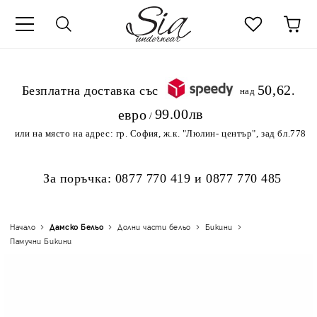
к
50,62
.Безплатна доставка със
над
99.00лв
евро
/
или на място на адрес:
гр. София, ж.к. "Люлин- център", зад бл.778
За поръчка:
0877 770 419
и
0877 770 485
Начало
Дамско Бельо
Долни части бельо
Бикини
Памучни Бикини