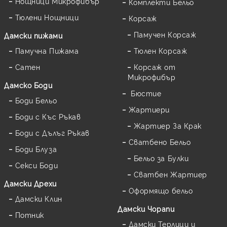
Нощници Микрофибър
Комплекти Бельо
Тюлени Нощници
Корсаж
Памучен Корсаж
Дамски пижами
Памучна Пижама
Тюлен Корсаж
Сатен
Корсаж от
Микрофибър
Дамскo Боди
Бюстие
Боди Бельо
Жартиери
Боди с Къс Ръкав
Жартиер За Крак
Боди с Дълъг Ръкав
Сватбено Бельо
Боди Блуза
Бельо за Булки
Секси Боди
Сватбен Жартиер
Дамски Дрехи
Оформящо бельо
Дамски Клин
Дамски Чорапи
Потник
Дамски Терлици и