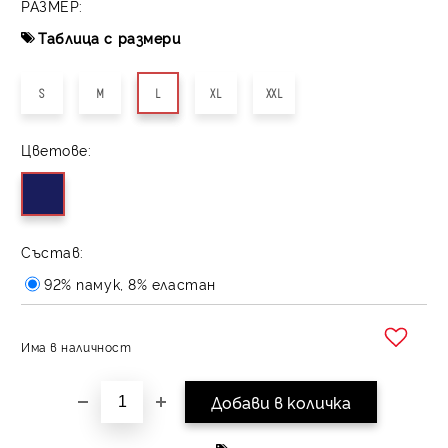
РАЗМЕР:
Таблица с размери
S
M
L
XL
XXL
Цветове:
Състав:
92% памук, 8% еластан
Има в наличност
Добави в желани