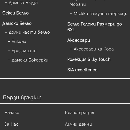
Дамска Блуза
Чорапи
Секси Бельо
Мъжки памучни терлици
Дамско Бельо
Бельо Големи Размери до
6XL
Долни части бельо
Аксесоари
Бикини
Аксесоари за Коса
Бразилиани
колекция Silky touch
Дамски Боксерки
SIA excellence
Бързи връзки:
Начало
Регистрация
За Нас
Лични Данни