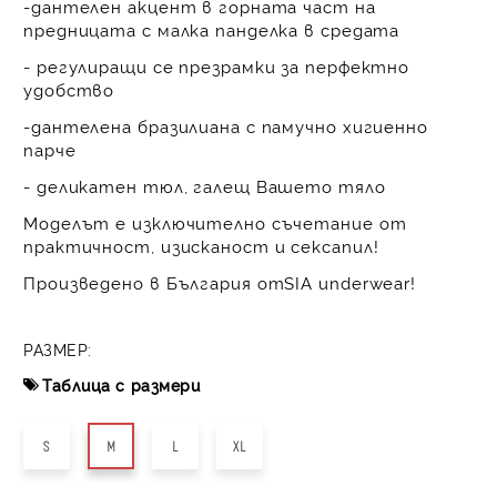
-дантелен акцент в горната част на
предницата с малка панделка в средата
- регулиращи се презрамки за перфектно
удобство
-дантелена бразилиана с памучно хигиенно
парче
- деликатен тюл, галещ Вашето тяло
Моделът е изключително съчетание от
практичност, изисканост и сексапил!
Произведено в България отSIA underwear!
РАЗМЕР:
Таблица с размери
S
M
L
XL