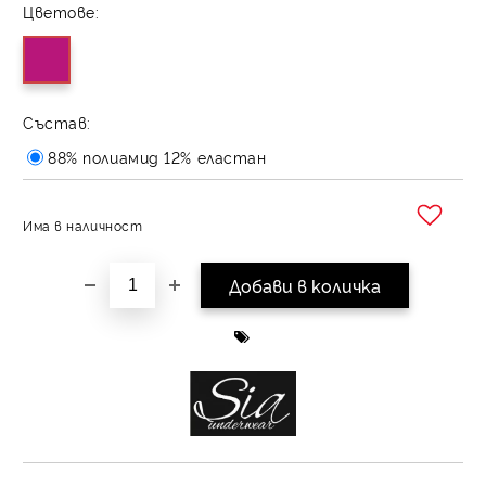
Цветове:
Състав:
88% полиамид 12% еластан
Има в наличност
Добави в желани