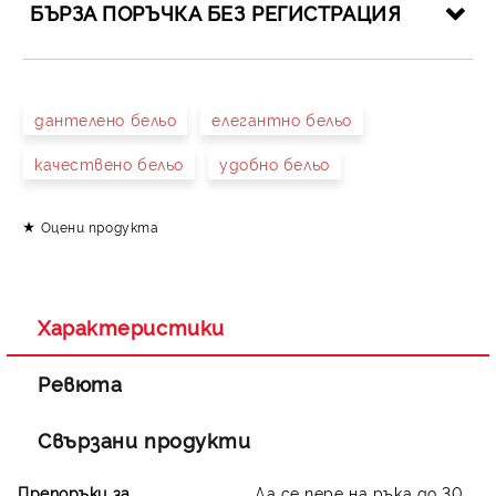
БЪРЗА ПОРЪЧКА БЕЗ РЕГИСТРАЦИЯ
САМО ПОПЪЛНЕТЕ 4 ПОЛЕТА
дантелено бельо
елегантно бельо
качествено бельо
удобно бельо
Оцени продукта
Съгласен съм с
Политиката за лични данни
Ние ще се свържем с вас в рамките на работния ден.
Характеристики
Ревюта
Свързани продукти
Препоръки за
Да се пере на ръка до 30