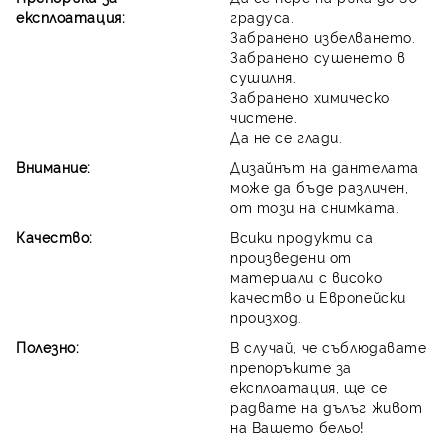
експлоатация:
градуса.
Забранено избелването.
Забранено сушенето в
сушилня.
Забранено химическо
чистене.
Да не се глади.
Внимание:
Дизайнът на дантелата
може да бъде различен,
от този на снимката.
Качество:
Всики продукти са
произведени от
материали с високо
качество и Европейски
произход.
Полезно:
В случай, че съблюдавате
препоръките за
експлоатация, ще се
радвате на дълъг живот
на Вашето бельо!