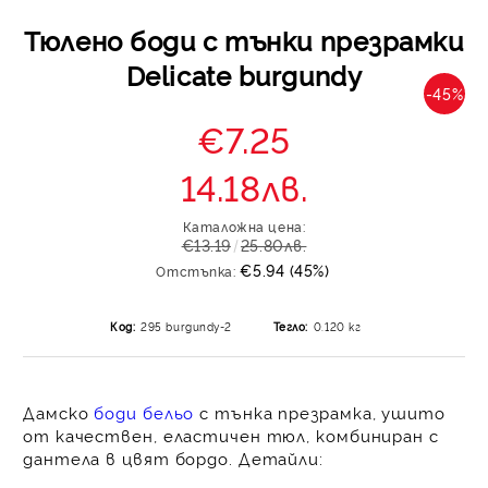
Тюлено боди с тънки презрамки
Delicate burgundy
-45%
€7.25
14.18лв.
Каталожна цена:
€13.19
25.80лв.
€5.94 (45%)
Отстъпка:
Код:
295 burgundy-2
Тегло:
0.120
кг
Дамско
боди бельо
с тънка презрамка
, ушито
от качествен, еластичен тюл, комбиниран с
дантела в цвят бордо. Детайли: