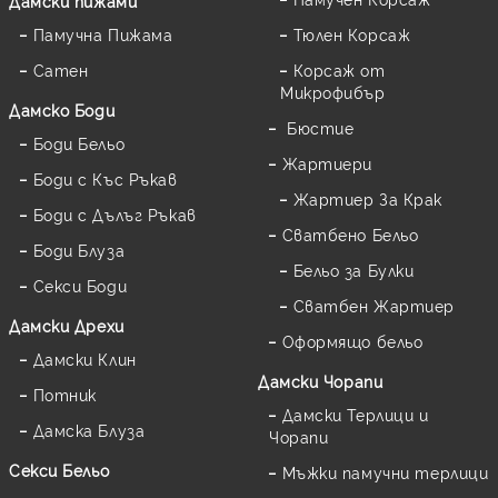
Дамски пижами
Памучна Пижама
Тюлен Корсаж
Сатен
Корсаж от
Микрофибър
Дамскo Боди
Бюстие
Боди Бельо
Жартиери
Боди с Къс Ръкав
Жартиер За Крак
Боди с Дълъг Ръкав
Сватбено Бельо
Боди Блуза
Бельо за Булки
Секси Боди
Сватбен Жартиер
Дамски Дрехи
Оформящо бельо
Дамски Клин
Дамски Чорапи
Потник
Дамски Терлици и
Дамска Блуза
Чорапи
Секси Бельо
Мъжки памучни терлици