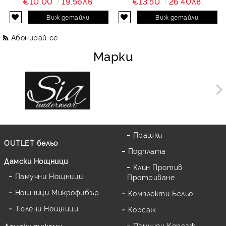
€10.00
19.56лв.
€13.50
26.40лв.
Виж детайли
Виж детайли
Абонирай се
Марки
Прашки
OUTLET бельо
Подплата
Дамски Нощници
Клин Против
Памучни Нощници
Протриване
Нощници Микрофибър
Комплекти Бельо
Тюлени Нощници
Корсаж
Памучен Корсаж