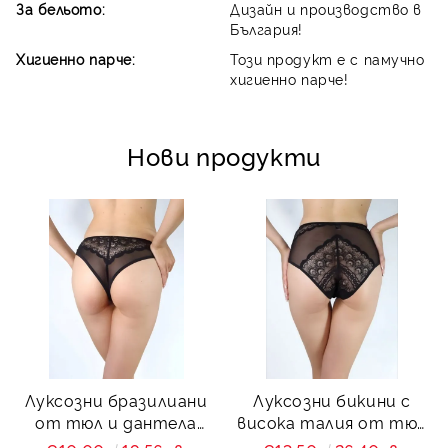
За бельото:
Дизайн и производство в
България!
Хигиенно парче:
Този продукт е с памучно
хигиенно парче!
Нови продукти
Луксозни бразилиани
Луксозни бикини с
от тюл и дантела
висока талия от тюл
Charity
и дантела Charity