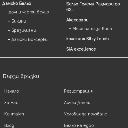
Дамско Бельо
Бельо Големи Размери до
6XL
Долни части бельо
Аксесоари
Бикини
Аксесоари за Коса
Бразилиани
колекция Silky touch
Дамски Боксерки
SIA excellence
Бързи връзки:
Начало
Регистрация
За Нас
Лични Данни
Контакт
Условия за ползване
Вход
Бельо на едро