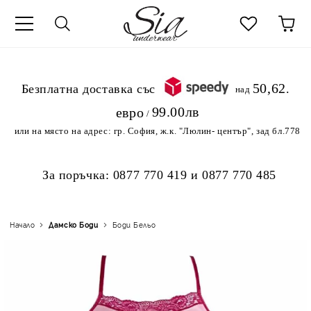
к
50,62
.Безплатна доставка със
над
99.00лв
евро
/
или на място на адрес:
гр. София, ж.к. "Люлин- център", зад бл.778
За поръчка:
0877 770 419
и
0877 770 485
Начало
Дамскo Боди
Боди Бельо