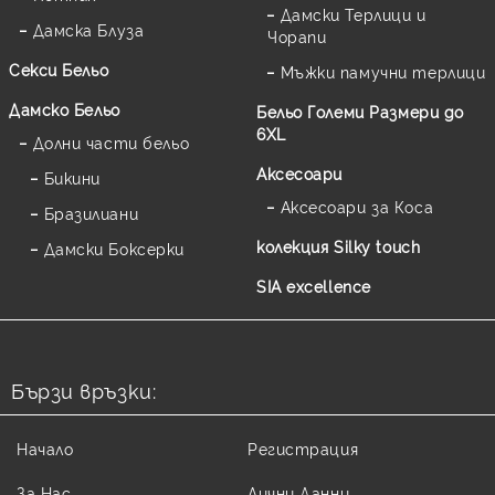
Дамски Терлици и
Дамска Блуза
Чорапи
Секси Бельо
Мъжки памучни терлици
Дамско Бельо
Бельо Големи Размери до
6XL
Долни части бельо
Аксесоари
Бикини
Аксесоари за Коса
Бразилиани
колекция Silky touch
Дамски Боксерки
SIA excellence
Бързи връзки:
Начало
Регистрация
За Нас
Лични Данни