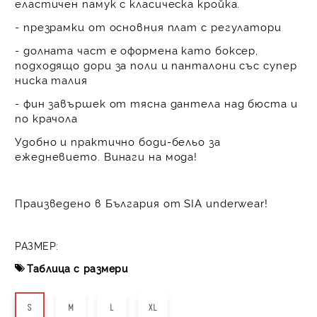
еластичен памук с класическа кройка.
- презрамки от основния плат с регулатори
- долната част е оформена като боксер,
подходящо дори за поли и панталони със супер
ниска талия
- фин завършек от тясна дантела над бюста и
по крачола
Удобно и практично боди-бельо за
ежедневието. Винаги на мода!
Праизведено в България от SIA underwear!
РАЗМЕР:
Таблица с размери
S
M
L
XL