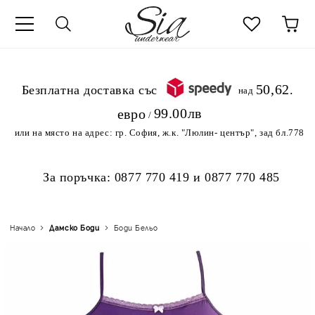
к
50,62
.Безплатна доставка със
над
99.00лв
евро
/
или на място на адрес:
гр. София, ж.к. "Люлин- център", зад бл.778
За поръчка:
0877 770 419
и
0877 770 485
Начало
Дамскo Боди
Боди Бельо