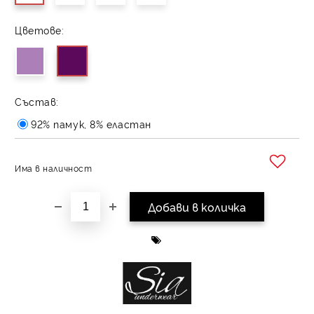
Цветове:
Състав:
92% памук, 8% еластан
Има в наличност
Добави в желани