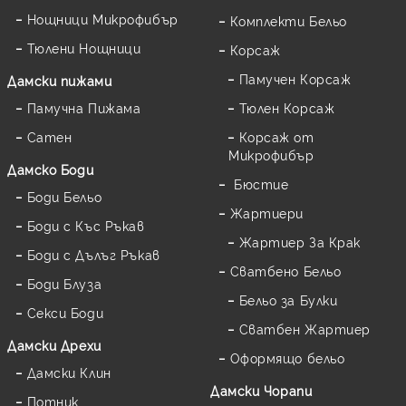
Нощници Микрофибър
Комплекти Бельо
Тюлени Нощници
Корсаж
Памучен Корсаж
Дамски пижами
Памучна Пижама
Тюлен Корсаж
Сатен
Корсаж от
Микрофибър
Дамскo Боди
Бюстие
Боди Бельо
Жартиери
Боди с Къс Ръкав
Жартиер За Крак
Боди с Дълъг Ръкав
Сватбено Бельо
Боди Блуза
Бельо за Булки
Секси Боди
Сватбен Жартиер
Дамски Дрехи
Оформящо бельо
Дамски Клин
Дамски Чорапи
Потник