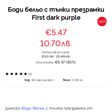
Боди бельо с тънки презрамки
First dark purple
-50%
€5.47
10.70лв.
Каталожна цена:
€10.94
21.40лв.
€5.47 (50%)
Отстъпка:
(2)
Код:
155 dark purple-1
Тегло:
0.150
кг
Д
амско
боди бельо
с тънка презрамка
от