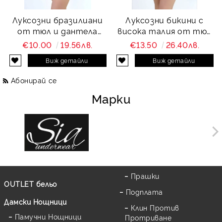
Луксозни бразилиани
Луксозни бикини с
от тюл и дантела
висока талия от тюл
Charity
и дантела Charity
€10.00
19.56лв.
€13.50
26.40лв.
Виж детайли
Виж детайли
Абонирай се
Марки
Прашки
OUTLET бельо
Подплата
Дамски Нощници
Клин Против
Памучни Нощници
Протриване