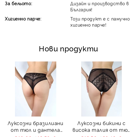
За бельото:
Дизайн и производство в
България!
Хигиенно парче:
Този продукт е с памучно
хигиенно парче!
Нови продукти
Луксозни бразилиани
Луксозни бикини с
от тюл и дантела
висока талия от тюл
Charity
и дантела Charity