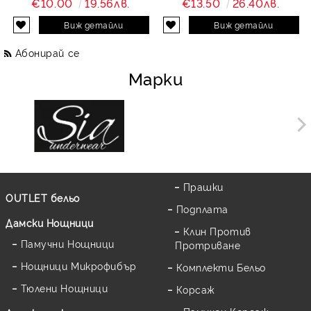
€10.00
19.56лв.
€13.50
26.40лв.
Виж детайли
Виж детайли
Абонирай се
Марки
Прашки
OUTLET бельо
Подплата
Дамски Нощници
Клин Против
Памучни Нощници
Протриване
Нощници Микрофибър
Комплекти Бельо
Тюлени Нощници
Корсаж