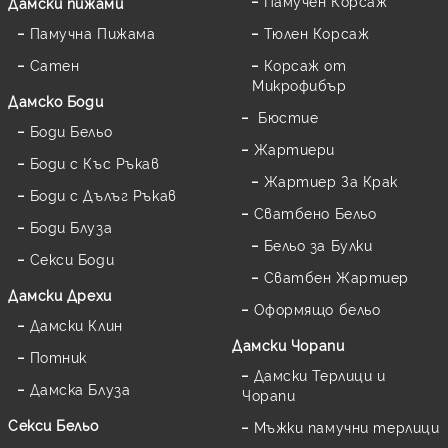
Памучен Корсаж
Дамски пижами
Памучна Пижама
Тюлен Корсаж
Сатен
Корсаж от
Микрофибър
Дамскo Боди
Бюстие
Боди Бельо
Жартиери
Боди с Къс Ръкав
Жартиер За Крак
Боди с Дълъг Ръкав
Сватбено Бельо
Боди Блуза
Бельо за Булки
Секси Боди
Сватбен Жартиер
Дамски Дрехи
Оформящо бельо
Дамски Клин
Дамски Чорапи
Потник
Дамски Терлици и
Дамска Блуза
Чорапи
Секси Бельо
Мъжки памучни терлици