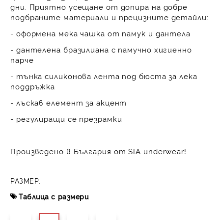
дни. Приятно усещане от допира на добре
подбраните материали и прецизните детайли:
- оформена мека чашка от памук и дантела
- дантелена бразилиана с памучно хигиенно
парче
- тънка силиконова лента под бюста за лека
поддръжка
- лъскав елемент за акцент
- регулиращи се презрамки
Произведено в България от SIA underwear!
РАЗМЕР:
Таблица с размери