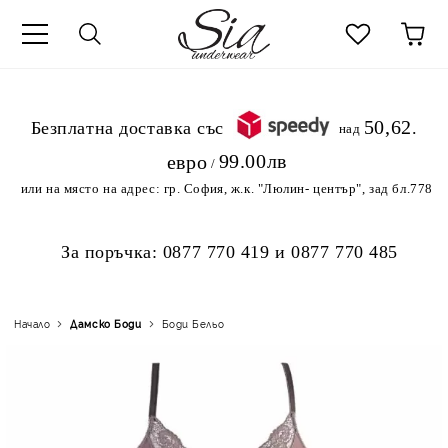
к
50,62
.Безплатна доставка със
над
99.00лв
евро
/
или на място на адрес:
гр. София, ж.к. "Люлин- център", зад бл.778
За поръчка:
0877 770 419
и
0877 770 485
Начало
Дамскo Боди
Боди Бельо