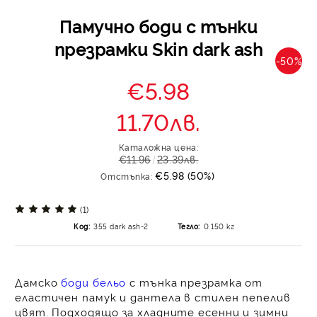
Памучно боди с тънки
презрамки Skin dark ash
-50%
€5.98
11.70лв.
Каталожна цена:
€11.96
23.39лв.
€5.98 (50%)
Отстъпка:
(1)
Код:
355 dark ash-2
Тегло:
0.150
кг
Дамско
боди бельо
с тънка презрамка
от
еластичен памук и дантела в стилен пепелив
цвят. Подходящо за хладните есенни и зимни