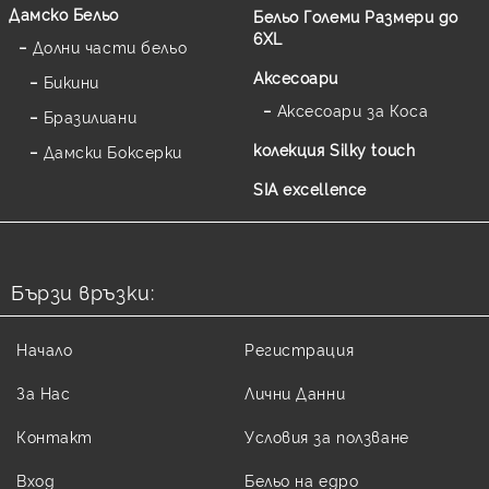
Дамско Бельо
Бельо Големи Размери до
6XL
Долни части бельо
Аксесоари
Бикини
Аксесоари за Коса
Бразилиани
колекция Silky touch
Дамски Боксерки
SIA excellence
Бързи връзки:
Начало
Регистрация
За Нас
Лични Данни
Контакт
Условия за ползване
Вход
Бельо на едро