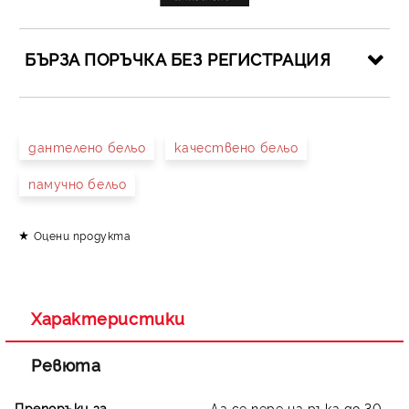
БЪРЗА ПОРЪЧКА БЕЗ РЕГИСТРАЦИЯ
САМО ПОПЪЛНЕТЕ 4 ПОЛЕТА
дантелено бельо
качествено бельо
памучно бельо
Оцени продукта
Съгласен съм с
Политиката за лични данни
Ние ще се свържем с вас в рамките на работния ден.
Характеристики
Ревюта
Препоръки за
Да се пере на ръка до 30