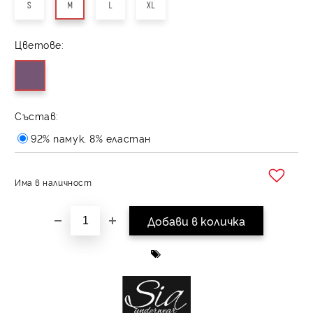
S
M
L
XL
Цветове:
Състав:
92% памук, 8% еластан
Има в наличност
Добави в желани