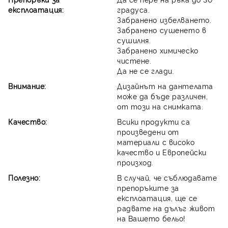
експлоатация:
градуса.
Забранено избелването.
Забранено сушенето в
сушилня.
Забранено химическо
чистене.
Да не се глади.
Внимание:
Дизайнът на дантелата
може да бъде различен,
от този на снимката.
Качество:
Всики продукти са
произведени от
материали с високо
качество и Европейски
произход.
Полезно:
В случай, че съблюдавате
препоръките за
експлоатация, ще се
радвате на дълъг живот
на Вашето бельо!