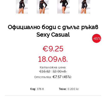
Официално боди с дълъг ръкав
Sexy Casual
-45%
€9.25
18.09лв.
Каталожна цена:
€16.82
32.90лв.
€7.57 (45%)
Отстъпка:
Код:
378-6
Тегло:
0.200
кг