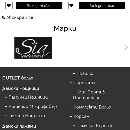
Виж детайли
Виж детайли
Абонирай се
Марки
Прашки
OUTLET бельо
Подплата
Дамски Нощници
Клин Против
Памучни Нощници
Протриване
Нощници Микрофибър
Комплекти Бельо
Тюлени Нощници
Корсаж
Памучен Корсаж
Дамски пижами