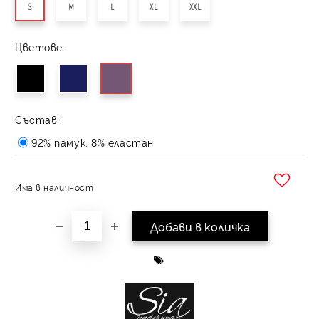
S
M
L
XL
XXL
Цветове:
Състав:
92% памук, 8% еластан
Има в наличност
Добави в желани