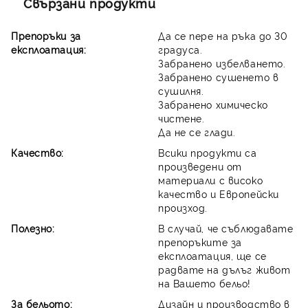
Свързани продукти
Препоръки за
Да се пере на ръка до 30
експлоатация:
градуса.
Забранено избелването.
Забранено сушенето в
сушилня.
Забранено химическо
чистене.
Да не се глади.
Качество:
Всики продукти са
произведени от
материали с високо
качество и Европейски
произход.
Полезно:
В случай, че съблюдавате
препоръките за
експлоатация, ще се
радвате на дълъг живот
на Вашето бельо!
За бельото:
Дизайн и производство в