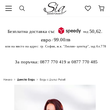
к
50,62
.Безплатна доставка със
над
99.00лв
евро
/
или на място на адрес:
гр. София, ж.к. "Люлин- център", зад бл.778
За поръчка:
0877 770 419
и
0877 770 485
Начало
Дамскo Боди
Боди с Дълъг Ръкав