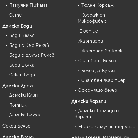
Памучна Пижама
Тюлен Корсаж
Сатен
Корсаж от
Микрофибър
Дамскo Боди
Бюстие
Боди Бельо
Жартиери
Боди с Къс Ръкав
Жартиер За Крак
Боди с Дълъг Ръкав
Сватбено Бельо
Боди Блуза
Бельо за Булки
Секси Боди
Сватбен Жартиер
Дамски Дрехи
Оформящо бельо
Дамски Клин
Дамски Чорапи
Потник
Дамски Терлици и
Дамска Блуза
Чорапи
Секси Бельо
Мъжки памучни терлици
Дамско Бельо
Бельо Големи Размери до