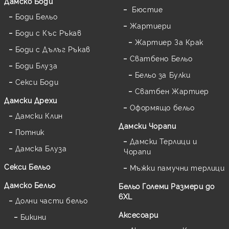
Дамскo Боди
Бюстие
Боди Бельо
Жартиери
Боди с Къс Ръкав
Жартиер За Крак
Боди с Дълъг Ръкав
Сватбено Бельо
Боди Блуза
Бельо за Булки
Секси Боди
Сватбен Жартиер
Дамски Дрехи
Оформящо бельо
Дамски Клин
Дамски Чорапи
Потник
Дамски Терлици и
Дамска Блуза
Чорапи
Секси Бельо
Мъжки памучни терлици
Дамско Бельо
Бельо Големи Размери до
6XL
Долни части бельо
Аксесоари
Бикини