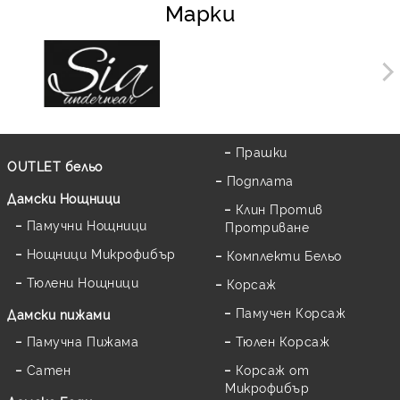
Марки
Прашки
OUTLET бельо
Подплата
Дамски Нощници
Клин Против
Памучни Нощници
Протриване
Нощници Микрофибър
Комплекти Бельо
Тюлени Нощници
Корсаж
Памучен Корсаж
Дамски пижами
Памучна Пижама
Тюлен Корсаж
Сатен
Корсаж от
Микрофибър