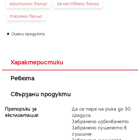
еротично бельо
качествено бельо
тюлено бельо
Оцени продукта
Съгласен съм с
Политиката за лични данни
Ние ще се свържем с вас в рамките на работния ден.
Характеристики
Ревюта
Свързани продукти
Препоръки за
Да се пере на ръка до 30
експлоатация:
градуса.
Забранено избелването.
Забранено сушенето в
сушилня.
Забранено химическо