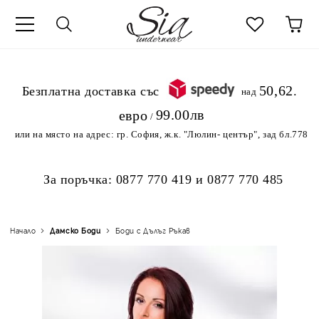
к
50,62
.Безплатна доставка със
над
99.00лв
евро
/
или на място на адрес:
гр. София, ж.к. "Люлин- център", зад бл.778
За поръчка:
0877 770 419
и
0877 770 485
Начало
Дамскo Боди
Боди с Дълъг Ръкав