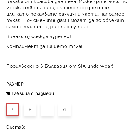
ръкава от красива дантела. Може да се носи по
множество начини, скрито под дрехите
или като показвате различни части, например
ръкав. По- смелите дами могат да го облекат
само с плътен, изчистен сутиен .
Винаги изглежда чудесно!
Комплимент за Вашето тяла!
Произведено в България от SIA underwear!
РАЗМЕР:
Таблица с размери
S
M
L
XL
Състав: