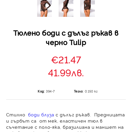
Тюлено боди с дълъг ръкав в
черно Tulip
€21.47
41.99лв.
Код:
394-7
Тегло:
0.150
кг
Стилно
боди блуза
с дълъг ръкав.
Предницата
и гърбът са от мек, еластичен тюл в
съчетание с поло-яка, бразилиана и маншет на