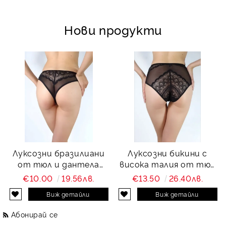
Нови продукти
Луксозни бразилиани
Луксозни бикини с
от тюл и дантела
висока талия от тюл
Charity
и дантела Charity
€10.00
19.56лв.
€13.50
26.40лв.
Виж детайли
Виж детайли
Абонирай се