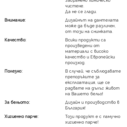
чистене.
Да не се глади.
Внимание:
Дизайнът на дантелата
може да бъде различен,
от този на снимката.
Качество:
Всики продукти са
произведени от
материали с високо
качество и Европейски
произход.
Полезно:
В случай, че съблюдавате
препоръките за
експлоатация, ще се
радвате на дълъг живот
на Вашето бельо!
За бельото:
Дизайн и производство в
България!
Хигиенно парче:
Този продукт е с памучно
хигиенно парче!