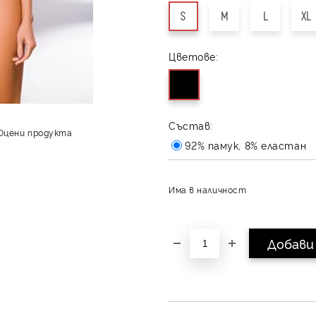
S
M
L
XL
Цветове:
Състав:
Оцени продукта
92% памук, 8% еластан
Има в наличност