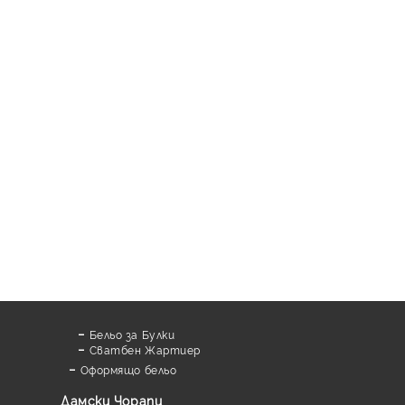
Бельо за Булки
Сватбен Жартиер
Оформящо бельо
Дамски Чорапи