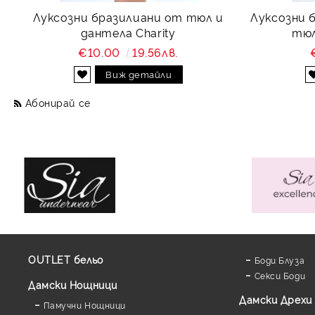
Луксозни бразилиани от тюл и
Луксозни 
дантела Charity
тюл
€10.00
19.56лв.
Виж детайли
Абонирай се
OUTLET бельо
Боди Блуза
Секси Боди
Дамски Нощници
Дамски Дрехи
Памучни Нощници