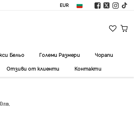
EUR
кси Бельо
Големи Размери
Чорапи
Отзиви от клиенти
Контакти
00лв
.Безплатна доставка със