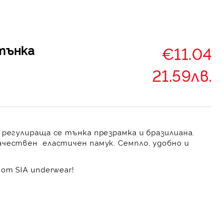
тънка
€11.04
21.59лв.
 регулираща се тънка презрамка и бразилиана.
чествен еластичен памук. Семпло, удобно и
от SIA underwear!