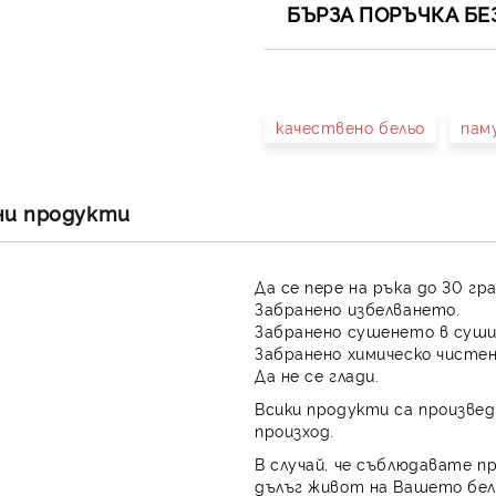
БЪРЗА ПОРЪЧКА БЕ
САМО ПОПЪЛНЕТЕ 4 ПОЛЕТА
качествено бельо
пам
Съгласен съм с
Полит
Ние ще се свържем с вас в 
ни продукти
Да се пере на ръка до 30 гр
Забранено избелването.
Забранено сушенето в суши
Забранено химическо чистен
Да не се глади.
Всики продукти са произвед
произход.
В случай, че съблюдавате п
дълъг живот на Вашето бел