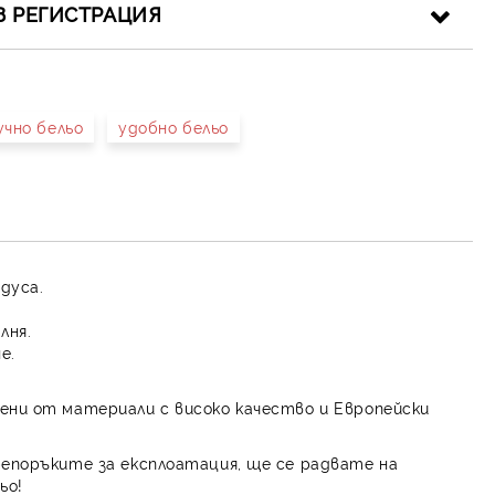
З РЕГИСТРАЦИЯ
учно бельо
удобно бельо
иката за лични данни
рамките на работния ден.
адуса.
лня.
е.
ени от материали с високо качество и Европейски
репоръките за експлоатация, ще се радвате на
ьо!