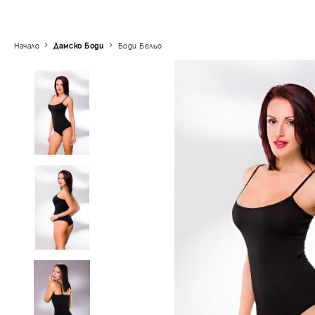
Начало
Дамскo Боди
Боди Бельо