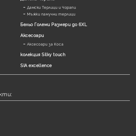
Дамски Терлици и Чорапи
Мъжки памучни терлици
Бельо Големи Размери до 6XL
Аксесоари
Аксесоари за Коса
колекция Silky touch
SIA excellence
кти: