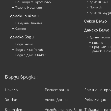
Дамски Клин
Нощници Микрофибър
Потник
Тюлени Нощници
Дамска Блуз
Дамски пижами
Секси Бельо
Памучна Пижама
Сатен
Дамско Бельо
Дамскo Боди
Долни части 
Бикини
Боди Бельо
Бразилиани
Боди с Къс Ръкав
Дамски Бок
Боди с Дълъг Ръкав
Бързи връзки:
Начало
Регистрация
Замяна на пр
За Нас
Лични Данни
Рекламации
Контакт
Условия за ползване
Таблица с ра