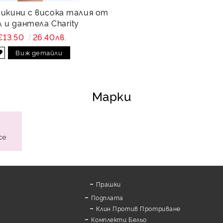
бикини с висока талия от
 и дантела Charity
€13.50
26.40лв.
Виж детайли
Марки
Прашки
Подплата
Клин Против Протриване
Комплекти Бельо