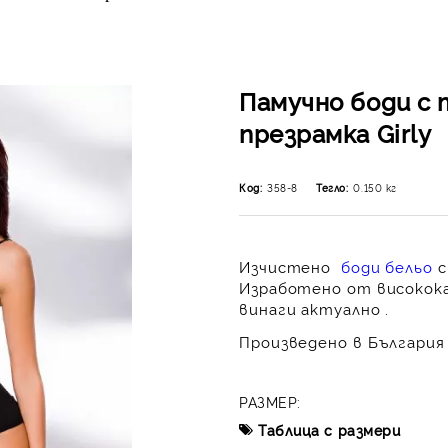
Памучно боди с 
презрамка Girly
Код:
358-8
Тегло:
0.150
кг
Изчистено
боди бельо
с
Изработено от високока
винаги актуално .
Произведено в България 
РАЗМЕР:
Таблица с размери