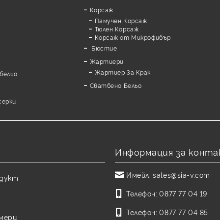
Корсаж
Памучен Корсаж
а
Тюлен Корсаж
Корсаж от Микрофибър
Бюстие
Жартиери
Жартиер За Крак
бельо
Сватбено Бельо
серки
Информация за конта
Имейл:
sales@sia-v.com
одукт
Телефон:
0877 77 04 19
Телефон:
0877 77 04 85
змери