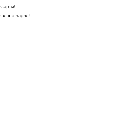
лгария!
гиенно парче!