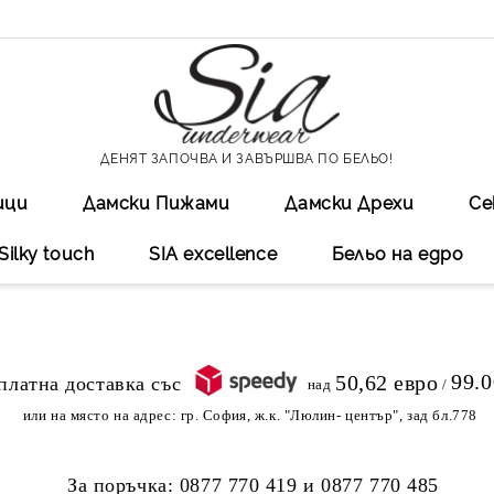
ДЕНЯТ ЗАПОЧВА И ЗАВЪРШВА ПО БЕЛЬО!
ици
Дамски Пижами
Дамски Дрехи
Се
Silky touch
SIA excellеnce
Бельо на едро
99.
50,62 евро
над
/
или на място на адрес:
гр. София, ж.к. "Люлин- център", зад бл.778
За поръчка:
0877 770 419
и
0877 770 485