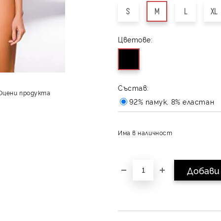
S
M
L
XL
Цветове:
Състав:
Оцени продукта
92% памук, 8% еластан
Има в наличност