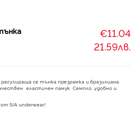
тънка
€11.04
21.59лв.
 регулираща се тънка презрамка и бразилиана.
чествен еластичен памук. Семпло, удобно и
от SIA underwear!