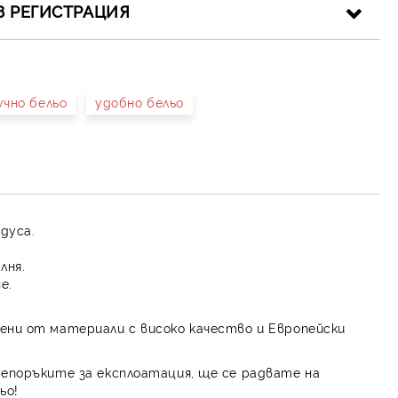
З РЕГИСТРАЦИЯ
учно бельо
удобно бельо
иката за лични данни
рамките на работния ден.
адуса.
лня.
е.
ени от материали с високо качество и Европейски
репоръките за експлоатация, ще се радвате на
ьо!