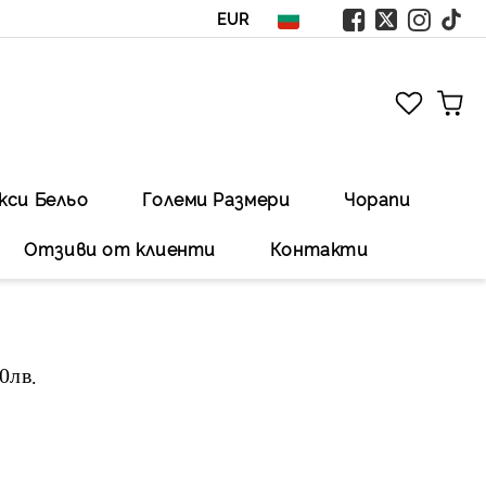
EUR
кси Бельо
Големи Размери
Чорапи
Отзиви от клиенти
Контакти
00лв
.Безплатна доставка със