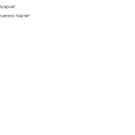
лгария!
гиенно парче!