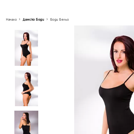
Начало
Дамскo Боди
Боди Бельо