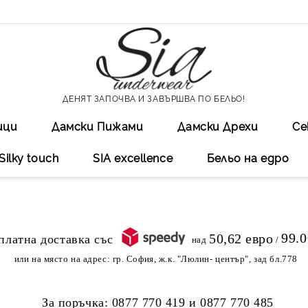
ДЕНЯТ ЗАПОЧВА И ЗАВЪРШВА ПО БЕЛЬО!
ици
Дамски Пижами
Дамски Дрехи
Се
Silky touch
SIA excellеnce
Бельо на едро
99.
50,62 евро
над
/
или на място на адрес:
гр. София, ж.к. "Люлин- център", зад бл.778
За поръчка:
0877 770 419
и
0877 770 485