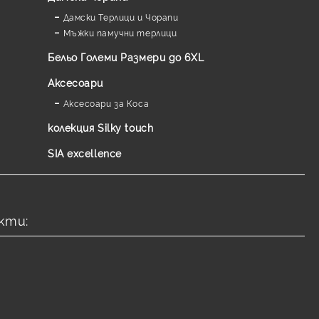
Дамски Терлици и Чорапи
Мъжки памучни терлици
Бельо Големи Размери до 6XL
Аксесоари
Аксесоари за Коса
колекция Silky touch
SIA excellence
кти: