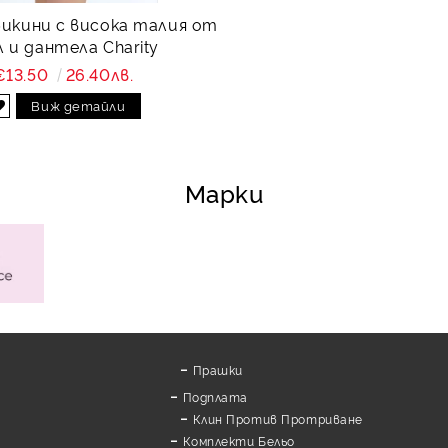
бикини с висока талия от
 и дантела Charity
€13.50
26.40лв.
Виж детайли
Марки
Прашки
Подплата
Клин Против Протриване
Комплекти Бельо