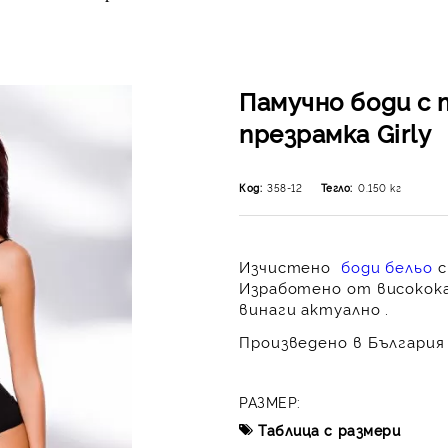
Памучно боди с 
презрамка Girly
Код:
358-12
Тегло:
0.150
кг
Изчистено
боди бельо
с
Изработено от високока
винаги актуално .
Произведено в България 
РАЗМЕР:
Таблица с размери