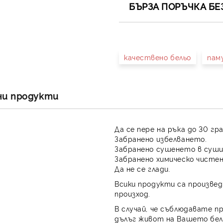
БЪРЗА ПОРЪЧКА БЕ
САМО ПОПЪЛНЕТЕ 4 ПОЛЕТА
качествено бельо
пам
Съгласен съм с
Полит
Ние ще се свържем с вас в 
ни продукти
Да се пере на ръка до 30 гр
Забранено избелването.
Забранено сушенето в суши
Забранено химическо чистен
Да не се глади.
Всики продукти са произвед
произход.
В случай, че съблюдавате п
дълъг живот на Вашето бел