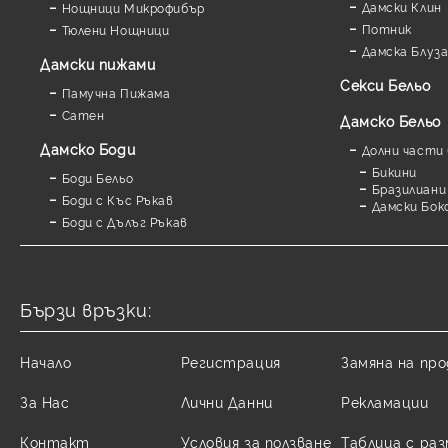
Дамски Клин
Нощници Микрофибър
Потник
Тюлени Нощници
Дамска Блуз
Дамски пижами
Секси Бельо
Памучна Пижама
Сатен
Дамско Бельо
Дамскo Боди
Долни части 
Бикини
Боди Бельо
Бразилиани
Боди с Къс Ръкав
Дамски Бок
Боди с Дълъг Ръкав
Бързи връзки:
Начало
Регистрация
Замяна на пр
За Нас
Лични Данни
Рекламации
Контакт
Условия за ползване
Таблица с ра