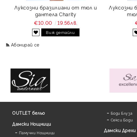
Луксозни бразилиани от тюл и
Луксозни 
дантела Charity
тюл
€10.00
19.56лв.
Виж детайли
Абонирай се
OUTLET бельо
Боди Блуза
Секси Боди
Дамски Нощници
Дамски Дрехи
Памучни Нощници