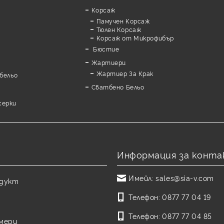
Корсаж
Памучен Корсаж
а
Тюлен Корсаж
Корсаж от Микрофибър
Бюстие
Жартиери
Жартиер За Крак
бельо
Сватбено Бельо
серки
Информация за конта
Имейл:
sales@sia-v.com
одукт
Телефон:
0877 77 04 19
Телефон:
0877 77 04 85
змери