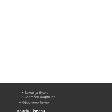
Бельо за Булки
Сватбен Жартиер
Оформящо бельо
Дамски Чорапи