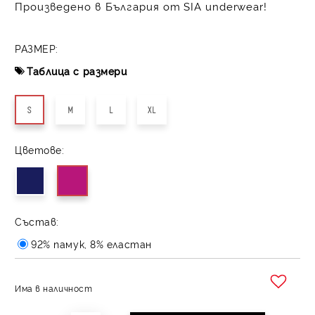
Произведено в България от SIA underwear!
РАЗМЕР:
Таблица с размери
S
M
L
XL
Цветове:
Състав:
92% памук, 8% еластан
Има в наличност
Добави в желани