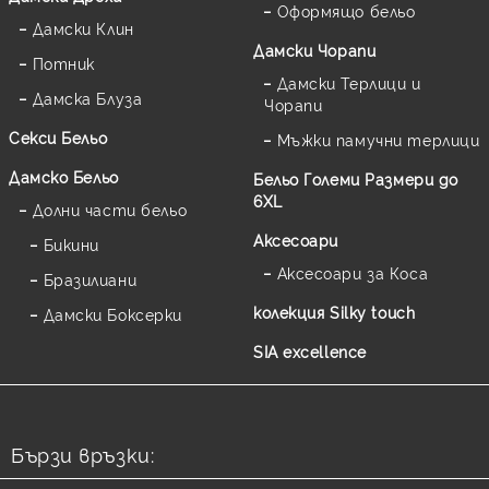
Оформящо бельо
Дамски Клин
Дамски Чорапи
Потник
Дамски Терлици и
Дамска Блуза
Чорапи
Секси Бельо
Мъжки памучни терлици
Дамско Бельо
Бельо Големи Размери до
6XL
Долни части бельо
Аксесоари
Бикини
Аксесоари за Коса
Бразилиани
колекция Silky touch
Дамски Боксерки
SIA excellence
Бързи връзки: