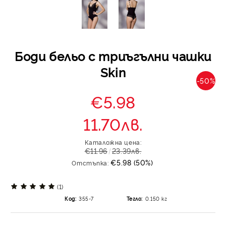
Боди бельо с триъгълни чашки
Skin
-50%
€5.98
11.70лв.
Каталожна цена:
€11.96
23.39лв.
€5.98 (50%)
Отстъпка:
(1)
Код:
355-7
Тегло:
0.150
кг