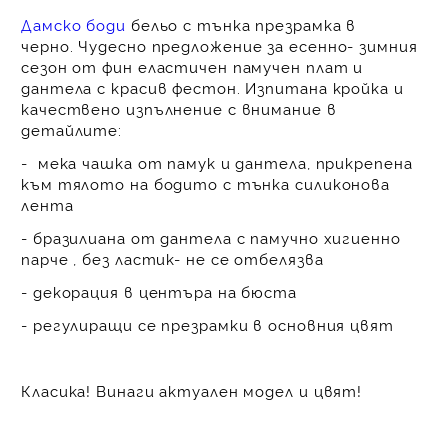
Дамско боди
бельо с тънка презрамка в
черно.
Чудесно предложение за есенно- зимния
сезон от фин еластичен памучен плат и
дантела с красив фестон. Изпитана кройка и
качествено изпълнение с внимание в
детайлите:
- мека чашка от памук и дантела, прикрепена
към тялото на бодито с тънка силиконова
лента
- бразилиана от дантела с памучно хигиенно
парче , без ластик- не се отбелязва
- декорация в центъра на бюста
- регулиращи се презрамки в основния цвят
Класика! Винаги актуален модел и цвят!