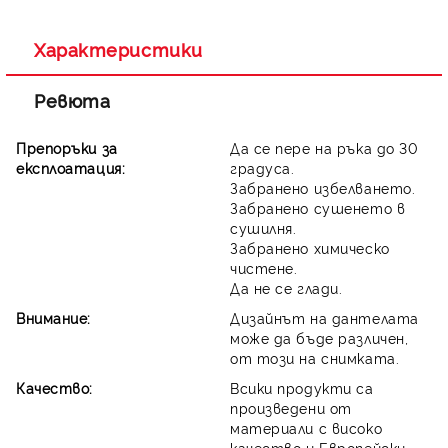
Съгласен съм с
Политиката за лични данни
Ние ще се свържем с вас в рамките на работния ден.
Характеристики
Ревюта
Препоръки за
Да се пере на ръка до 30
експлоатация:
градуса.
Забранено избелването.
Забранено сушенето в
сушилня.
Забранено химическо
чистене.
Да не се глади.
Внимание:
Дизайнът на дантелата
може да бъде различен,
от този на снимката.
Качество:
Всики продукти са
произведени от
материали с високо
качество и Европейски