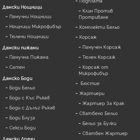
Подплата
Дамски Нощници
Клин Против
Памучни Нощници
Протриване
Нощници Микрофибър
Комплекти Бельо
Тюлени Нощници
Корсаж
Памучен Корсаж
Дамски пижами
Памучна Пижама
Тюлен Корсаж
Сатен
Корсаж от
Микрофибър
Дамскo Боди
Бюстие
Боди Бельо
Жартиери
Боди с Къс Ръкав
Жартиер За Крак
Боди с Дълъг Ръкав
Сватбено Бельо
Боди Блуза
Бельо за Булки
Секси Боди
Сватбен Жартиер
Дамски Дрехи