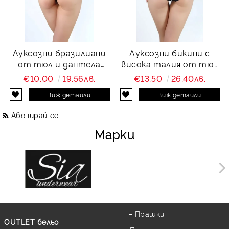
Луксозни бразилиани
Луксозни бикини с
от тюл и дантела
висока талия от тюл
Charity
и дантела Charity
€10.00
19.56лв.
€13.50
26.40лв.
Виж детайли
Виж детайли
Абонирай се
Марки
Прашки
OUTLET бельо