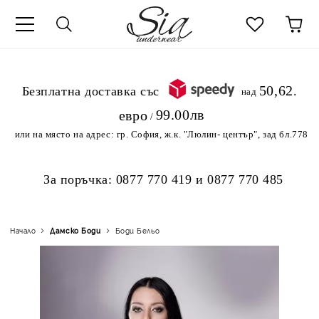
к
50,62
.Безплатна доставка със
над
99.00лв
евро
/
или на място на адрес:
гр. София, ж.к. "Люлин- център", зад бл.778
За поръчка:
0877 770 419
и
0877 770 485
Начало
Дамскo Боди
Боди Бельо