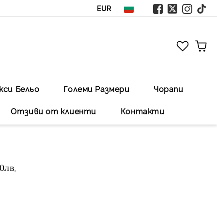
EUR
кси Бельо
Големи Размери
Чорапи
Отзиви от клиенти
Контакти
00лв
.Безплатна доставка със