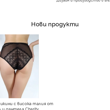
Нови продукти
бикини с висока талия от
 и дантела Charity