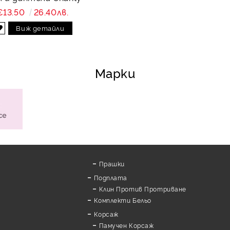
€13.50
26.40лв.
Виж детайли
Марки
Прашки
Подплата
Клин Против Протриване
Комплекти Бельо
Корсаж
Памучен Корсаж
а