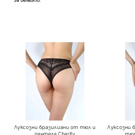
Луксозни бразилиани от тюл и
Луксозни 
дантела Charity
тюл