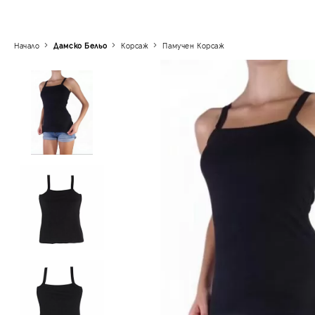
Начало
Дамско Бельо
Корсаж
Памучен Корсаж