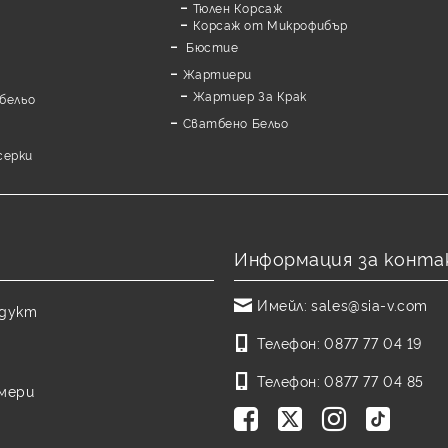
Тюлен Корсаж
Корсаж от Микрофибър
Бюстие
Жартиери
Жартиер За Крак
бельо
Сватбено Бельо
серки
Информация за конта
Имейл:
sales@sia-v.com
одукт
Телефон:
0877 77 04 19
Телефон:
0877 77 04 85
змери