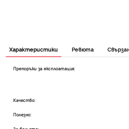
Характеристики
Ревюта
Свърза
Препоръки за експлоатация:
Качество:
Полезно:
За бельото: