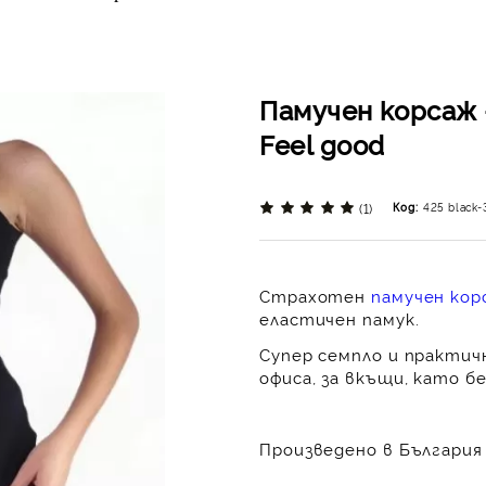
Памучен корсаж 
Feel good
(1)
Код:
425 black-
Страхотен
памучен кор
еластичен памук.
Супер семпло и практичн
офиса, за вкъщи, като б
Произведено в България 