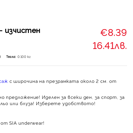
- изчистен
€8.39
16.41лв.
3
Тегло:
0.100
кг
саж
с широчина на презрамката около 2 см. от
о предложение! Иделен за всеки ден, за спорт, за
ельо или блуза! Изберете удобството!
от SIA underwear!