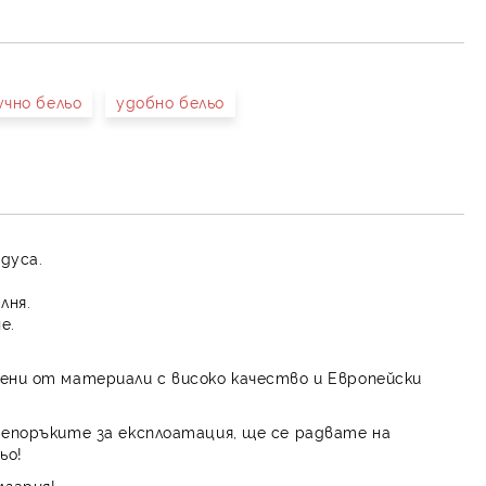
учно бельо
удобно бельо
адуса.
лня.
е.
ени от материали с високо качество и Европейски
репоръките за експлоатация, ще се радвате на
ьо!
лгария!