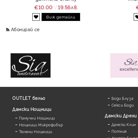
€10.00
19.56лв.
Виж детайли
Абонирай се
OUTLET бельо
Боди Блуза
Секси Боди
Дамски Нощници
Дамски Дрехи
Памучни Нощници
Дамски Клин
Нощници Микрофибър
Потник
Тюлени Нощници
Дамска Блуз