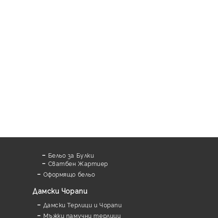
Бельо за Булки
Сватбен Жартиер
Оформящо бельо
Дамски Чорапи
Дамски Терлици и Чорапи
Мъжки памучни терлици