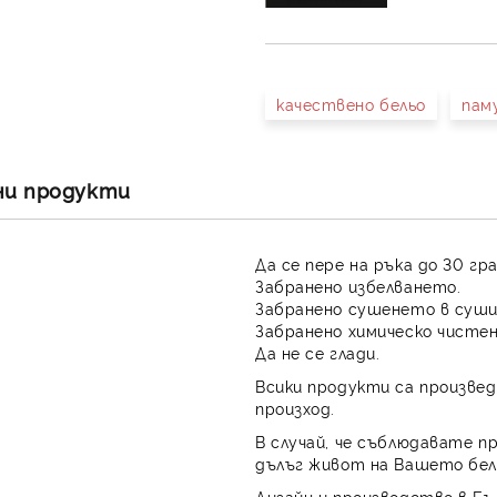
качествено бельо
пам
ни продукти
Да се пере на ръка до 30 гр
Забранено избелването.
Забранено сушенето в суши
Забранено химическо чистен
Да не се глади.
Всики продукти са произвед
произход.
В случай, че съблюдавате п
дълъг живот на Вашето бел
Дизайн и производство в Бъ