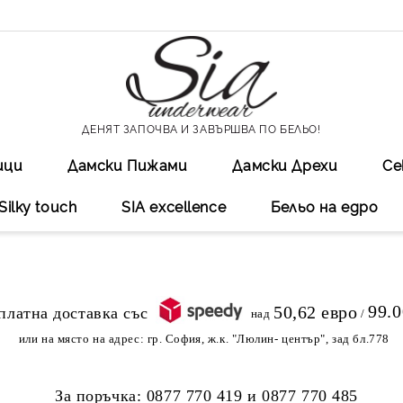
ДЕНЯТ ЗАПОЧВА И ЗАВЪРШВА ПО БЕЛЬО!
ици
Дамски Пижами
Дамски Дрехи
Се
Silky touch
SIA excellеnce
Бельо на едро
99.
50,62 евро
над
/
или на място на адрес:
гр. София, ж.к. "Люлин- център", зад бл.778
За поръчка:
0877 770 419
и
0877 770 485