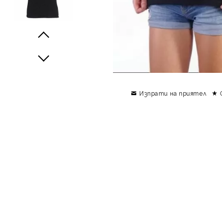
Prev
Next
Изпрати на приятел