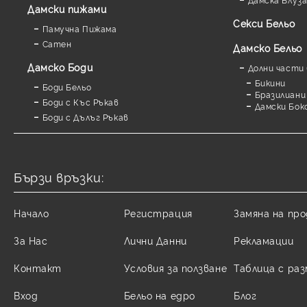
Дамски пижами
Секси Бельо
Памучна Пижама
Сатен
Дамско Бельо
Дамскo Боди
Долни части 
Бикини
Боди Бельо
Бразилиани
Боди с Къс Ръкав
Дамски Бок
Боди с Дълъг Ръкав
Бързи връзки:
Начало
Регистрация
Замяна на пр
За Нас
Лични Данни
Рекламации
Контакт
Условия за ползване
Таблица с ра
Вход
Бельо на едро
Блог