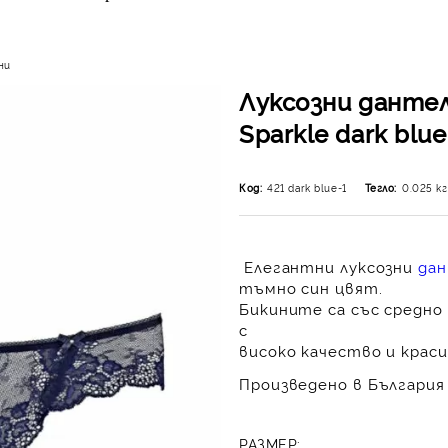
ни
Луксозни данте
Sparkle dark blue
Код:
421 dark blue-1
Тегло:
0.025
кг
Елегантни луксозни
дан
тъмно син цвят.
Бикините са със средно
с
високо качество и краси
Произведено в България 
РАЗМЕР: