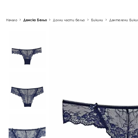
Начало
Дамско Бельо
Долни части бельо
Бикини
Дантелени Бики