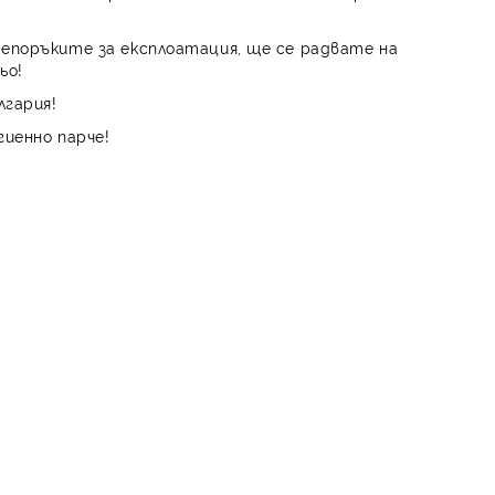
репоръките за експлоатация, ще се радвате на
ьо!
лгария!
гиенно парче!