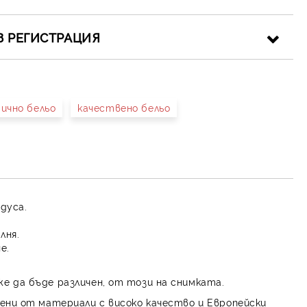
З РЕГИСТРАЦИЯ
ично бельо
качествено бельо
иката за лични данни
рамките на работния ден.
адуса.
лня.
е.
е да бъде различен, от този на снимката.
ени от материали с високо качество и Европейски