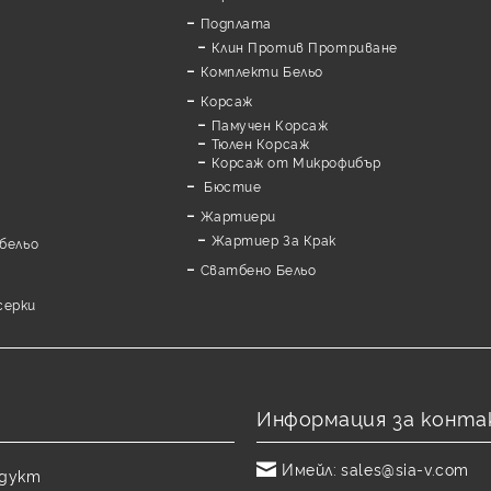
Подплата
Клин Против Протриване
Комплекти Бельо
Корсаж
Памучен Корсаж
а
Тюлен Корсаж
Корсаж от Микрофибър
Бюстие
Жартиери
Жартиер За Крак
бельо
Сватбено Бельо
серки
Информация за конта
Имейл:
sales@sia-v.com
одукт