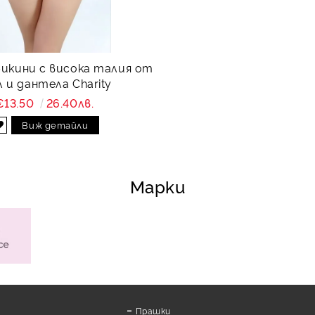
бикини с висока талия от
 и дантела Charity
€13.50
26.40лв.
Виж детайли
Марки
Прашки