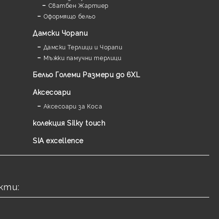
Сватбен Жартиер
Оформящо бельо
Дамски Чорапи
Дамски Терлици и Чорапи
Мъжки памучни терлици
Бельо Големи Размери до 6XL
Аксесоари
Аксесоари за Коса
колекция Silky touch
SIA excellence
кти: