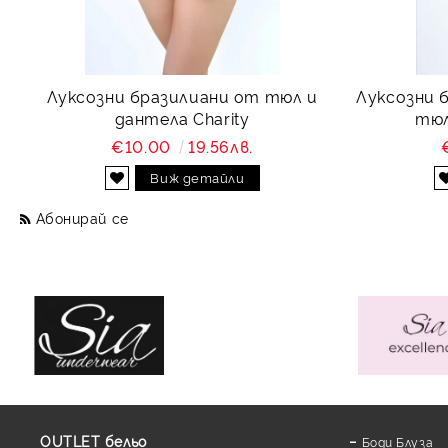
Луксозни бразилиани от тюл и
Луксозни 
дантела Charity
тюл
€10.00
19.56лв.
Виж детайли
Абонирай се
OUTLET бельо
Боди Блуза