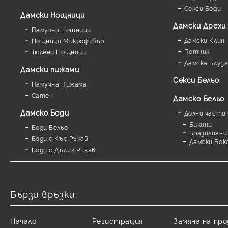
Секси Боди
Дамски Нощници
Дамски Дрехи
Памучни Нощници
Дамски Клин
Нощници Микрофибър
Потник
Тюлени Нощници
Дамска Блуз
Дамски пижами
Секси Бельо
Памучна Пижама
Сатен
Дамско Бельо
Дамскo Боди
Долни части 
Бикини
Боди Бельо
Бразилиани
Боди с Къс Ръкав
Дамски Бок
Боди с Дълъг Ръкав
Бързи връзки:
Начало
Регистрация
Замяна на пр