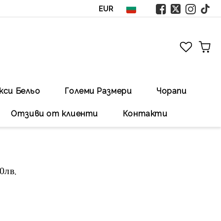
EUR
кси Бельо
Големи Размери
Чорапи
Отзиви от клиенти
Контакти
00лв
.Безплатна доставка със