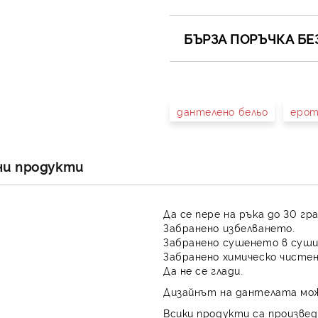
БЪРЗА ПОРЪЧКА БЕ
САМО ПОПЪЛНЕТЕ 4 ПОЛЕТА
дантелено бельо
ерот
Съгласен съм с
Полит
Ние ще се свържем с вас в 
ни продукти
Да се пере на ръка до 30 гр
Забранено избелването.
Забранено сушенето в суши
Забранено химическо чистен
Да не се глади.
Дизайнът на дантелата мож
Всики продукти са произвед