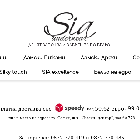
ДЕНЯТ ЗАПОЧВА И ЗАВЪРШВА ПО БЕЛЬО!
ици
Дамски Пижами
Дамски Дрехи
Се
Silky touch
SIA excellеnce
Бельо на едро
99.
50,62 евро
над
/
или на място на адрес:
гр. София, ж.к. "Люлин- център", зад бл.778
За поръчка:
0877 770 419
и
0877 770 485