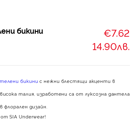
лени бикини
€7.62
14.90лв.
телени бикини
с нежни блестящи акценти в
 висока талия, изработени са от луксозна дантела
в флорален дизайн.
от SIA Underwear!