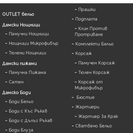
Прашки
OUTLET бельо
Подплата
Дамски Нощници
Клин Против
Памучни Нощници
Протриване
Нощници Микрофибър
Комплекти Бельо
Тюлени Нощници
Корсаж
Памучен Корсаж
Дамски пижами
Памучна Пижама
Тюлен Корсаж
Сатен
Корсаж от
Микрофибър
Дамскo Боди
Бюстие
Боди Бельо
Жартиери
Боди с Къс Ръкав
Жартиер За Крак
Боди с Дълъг Ръкав
Сватбено Бельо
Боди Блуза