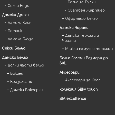
Бельо за Булки
Секси Боди
Сватбен Жартиер
Дамски Дрехи
Оформящо бельо
Дамски Клин
Дамски Чорапи
Потник
Дамски Терлици и
Дамска Блуза
Чорапи
Секси Бельо
Мъжки памучни терлици
Дамско Бельо
Бельо Големи Размери до
6XL
Долни части бельо
Аксесоари
Бикини
Аксесоари за Коса
Бразилиани
колекция Silky touch
Дамски Боксерки
SIA excellence