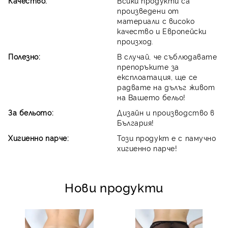
Качество:
Всики продукти са
произведени от
материали с високо
качество и Европейски
произход.
Полезно:
В случай, че съблюдавате
препоръките за
експлоатация, ще се
радвате на дълъг живот
на Вашето бельо!
За бельото:
Дизайн и производство в
България!
Хигиенно парче:
Този продукт е с памучно
хигиенно парче!
Нови продукти