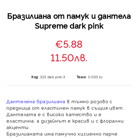
Бразилиана от памук и дантела
Supreme dark pink
€5.88
11.50лв.
Код:
325 dark pink-3
Тегло:
0.000
кг
Дантелена бразилиана
в тъмно розово с
предница от еластичен памук в същия цвят.
Дантелата е с високо катество и е
еластична, а дизайнът е красив и с флорални
акценти.
Бразилианата има памучно хигиенно парче.