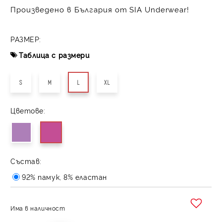
Произведено в България от SIA Underwear!
РАЗМЕР:
Таблица с размери
S
M
L
XL
Цветове:
Състав:
92% памук, 8% еластан
Има в наличност
Добави в желани