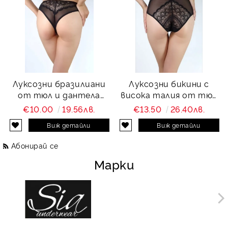
Луксозни бразилиани
Луксозни бикини с
от тюл и дантела
висока талия от тюл
Charity
и дантела Charity
€10.00
19.56лв.
€13.50
26.40лв.
Виж детайли
Виж детайли
Абонирай се
Марки