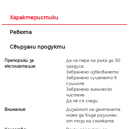
Съгласен съм с
Политиката за лични данни
Ние ще се свържем с вас в рамките на работния ден.
Характеристики
Ревюта
Свързани продукти
Препоръки за
Да се пере на ръка до 30
експлоатация:
градуса.
Забранено избелването.
Забранено сушенето в
сушилня.
Забранено химическо
чистене.
Да не се глади.
Внимание:
Дизайнът на дантелата
може да бъде различен,
от този на снимката.