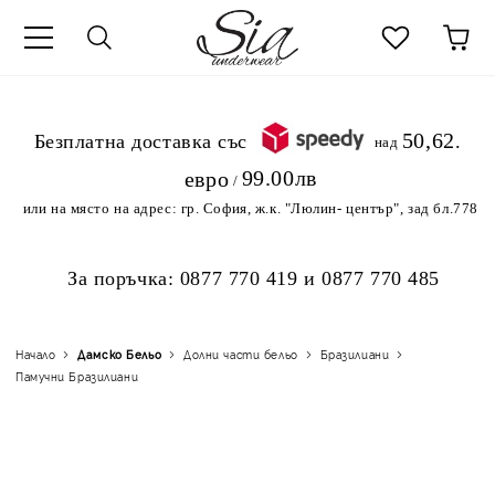
к
50,62
.Безплатна доставка със
над
99.00лв
евро
/
или на място на адрес:
гр. София, ж.к. "Люлин- център", зад бл.778
За поръчка:
0877 770 419
и
0877 770 485
Начало
Дамско Бельо
Долни части бельо
Бразилиани
Памучни Бразилиани