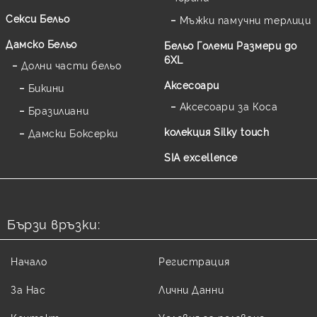
Секси Бельо
Мъжки памучни терлици
Дамско Бельо
Бельо Големи Размери до
6XL
Долни части бельо
Аксесоари
Бикини
Аксесоари за Коса
Бразилиани
колекция Silky touch
Дамски Боксерки
SIA excellence
Бързи връзки:
Начало
Регистрация
За Нас
Лични Данни