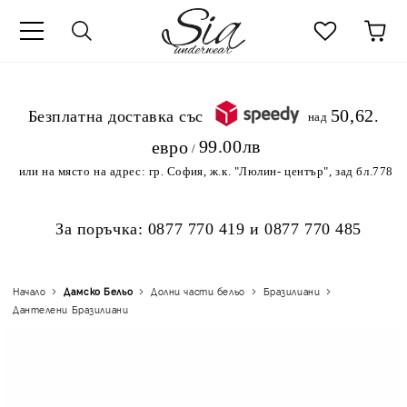
к
50,62
.Безплатна доставка със
над
99.00лв
евро
/
или на място на адрес:
гр. София, ж.к. "Люлин- център", зад бл.778
За поръчка:
0877 770 419
и
0877 770 485
Начало
Дамско Бельо
Долни части бельо
Бразилиани
Дантелени Бразилиани