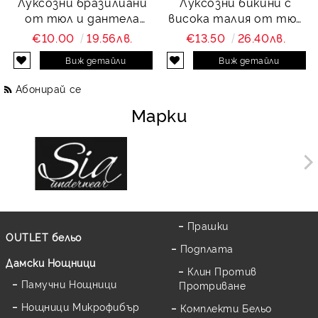
Луксозни бразилиани
Луксозни бикини с
от тюл и дантела
висока талия от тюл
Charity
и дантела Charity
€10.00
19.56лв.
€13.50
26.40лв.
Виж детайли
Виж детайли
Абонирай се
Марки
Прашки
OUTLET бельо
Подплата
Дамски Нощници
Клин Против
Памучни Нощници
Протриване
Нощници Микрофибър
Комплекти Бельо