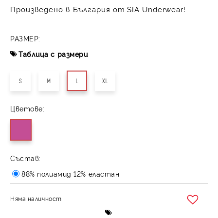
Произведено в България от SIA Underwear!
РАЗМЕР:
Таблица с размери
S
M
L
XL
Цветове:
Състав:
88% полиамид 12% еластан
Няма наличност
Добави в желани