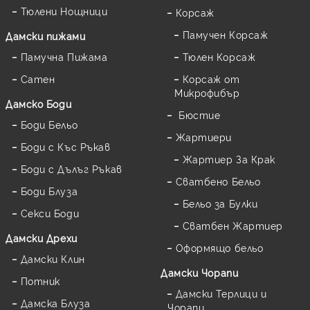
Тюлени Нощници
Корсаж
Памучен Корсаж
Дамски пижами
Памучна Пижама
Тюлен Корсаж
Сатен
Корсаж от
Микрофибър
Дамскo Боди
Бюстие
Боди Бельо
Жартиери
Боди с Къс Ръкав
Жартиер За Крак
Боди с Дълъг Ръкав
Сватбено Бельо
Боди Блуза
Бельо за Булки
Секси Боди
Сватбен Жартиер
Дамски Дрехи
Оформящо бельо
Дамски Клин
Дамски Чорапи
Потник
Дамски Терлици и
Дамска Блуза
Чорапи