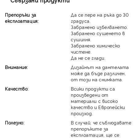
Свързани продукти
Препоръки за
Да се пере на ръка до 30
експлоатация:
градуса.
Забранено избелването.
Забранено сушенето в
сушилня.
Забранено химическо
чистене.
Да не се глади.
Внимание:
Дизайнът на дантелата
може да бъде различен,
от този на снимката.
Качество:
Всики продукти са
произведени от
материали с високо
качество и Европейски
произход.
Полезно:
В случай, че съблюдавате
препоръките за
експлоатация, ще се