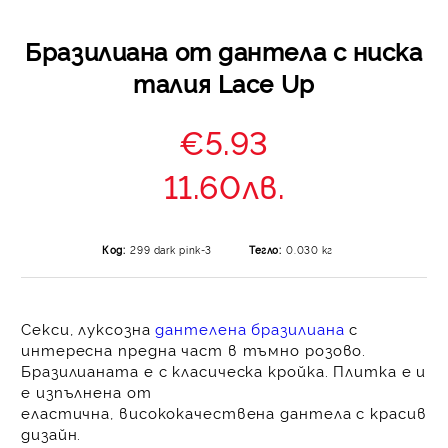
Бразилиана от дантела с ниска
талия Lace Up
€5.93
11.60лв.
Код:
299 dark pink-3
Тегло:
0.030
кг
Секси, луксозна
дантелена бразилиана
с
интересна предна част в тъмно розово.
Бразилианата е с класическа кройка. Плитка е и
е изпълнена от
еластична, висококачествена дантела с красив
дизайн.