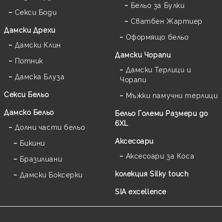
Бельо за Булки
Секси Боди
Сватбен Жартиер
Дамски Дрехи
Оформящо бельо
Дамски Клин
Дамски Чорапи
Потник
Дамски Терлици и
Дамска Блуза
Чорапи
Секси Бельо
Мъжки памучни терлици
Дамско Бельо
Бельо Големи Размери до
6XL
Долни части бельо
Аксесоари
Бикини
Аксесоари за Коса
Бразилиани
колекция Silky touch
Дамски Боксерки
SIA excellence