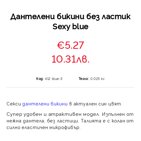
Дантелени бикини без ластик
Sexy blue
€5.27
10.31лв.
Код:
412 blue-3
Тегло:
0.025
кг
Секси
дантелени бикини
в актуален син цвят.
Супер удобен и атрактивен модел.
Изпълнен от
нежна дантела, без ластици. Талията е с колан от
силно еластичен микрофибър.