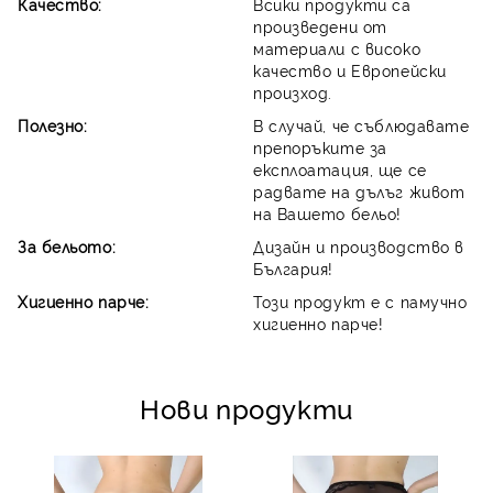
Качество:
Всики продукти са
произведени от
материали с високо
качество и Европейски
произход.
Полезно:
В случай, че съблюдавате
препоръките за
експлоатация, ще се
радвате на дълъг живот
на Вашето бельо!
За бельото:
Дизайн и производство в
България!
Хигиенно парче:
Този продукт е с памучно
хигиенно парче!
Нови продукти