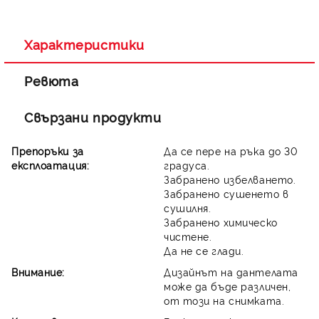
Съгласен съм с
Политиката за лични данни
Ние ще се свържем с вас в рамките на работния ден.
Характеристики
Ревюта
Свързани продукти
Препоръки за
Да се пере на ръка до 30
експлоатация:
градуса.
Забранено избелването.
Забранено сушенето в
сушилня.
Забранено химическо
чистене.
Да не се глади.
Внимание:
Дизайнът на дантелата
може да бъде различен,
от този на снимката.