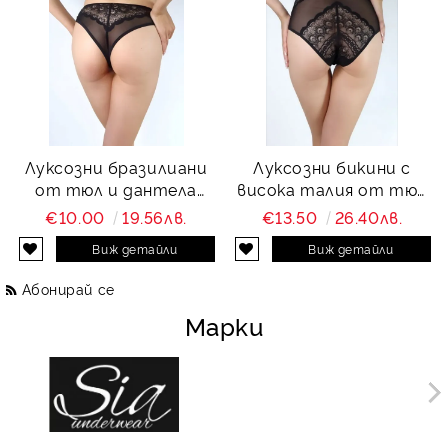
Луксозни бразилиани
Луксозни бикини с
от тюл и дантела
висока талия от тюл
Charity
и дантела Charity
€10.00
19.56лв.
€13.50
26.40лв.
Виж детайли
Виж детайли
Абонирай се
Марки