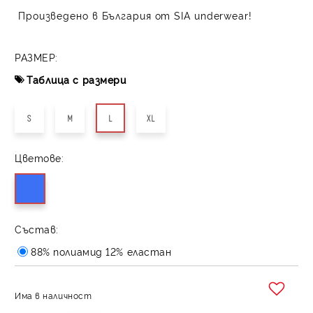
Произведено в България от SIA underwear!
РАЗМЕР:
Таблица с размери
S
M
L
XL
Цветове:
Състав:
88% полиамид 12% еластан
Има в наличност
Добави в желани