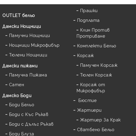
Прашки
OUTLET бельо
Подплата
Дамски Нощници
Клин Против
Памучни Нощници
Протриване
Нощници Микрофибър
Комплекти Бельо
Тюлени Нощници
Корсаж
Памучен Корсаж
Дамски пижами
Памучна Пижама
Тюлен Корсаж
Сатен
Корсаж от
Микрофибър
Дамскo Боди
Бюстие
Боди Бельо
Жартиери
Боди с Къс Ръкав
Жартиер За Крак
Боди с Дълъг Ръкав
Сватбено Бельо
Боди Блуза