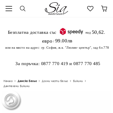
к
50,62
.Безплатна доставка със
над
99.00лв
евро
/
или на място на адрес:
гр. София, ж.к. "Люлин- център", зад бл.778
За поръчка:
0877 770 419
и
0877 770 485
Начало
Дамско Бельо
Долни части бельо
Бикини
Дантелени Бикини