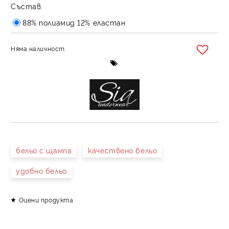
Състав:
88% полиамид 12% еластан
Няма наличност
Добави в желани
бельо с щампа
качествено бельо
удобно бельо
Оцени продукта