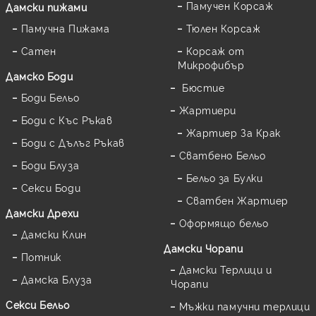
Памучен Корсаж
Дамски пижами
Памучна Пижама
Тюлен Корсаж
Сатен
Корсаж от
Микрофибър
Дамскo Боди
Бюстие
Боди Бельо
Жартиери
Боди с Къс Ръкав
Жартиер За Крак
Боди с Дълъг Ръкав
Сватбено Бельо
Боди Блуза
Бельо за Булки
Секси Боди
Сватбен Жартиер
Дамски Дрехи
Оформящо бельо
Дамски Клин
Дамски Чорапи
Потник
Дамски Терлици и
Дамска Блуза
Чорапи
Секси Бельо
Мъжки памучни терлици