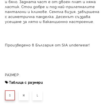
и бяло. Задната част е от двоен плат и няма
ластик. Стои добре и под най-прилепналите
панталони и клинове. Семпла визия, завършена
с асиметрична панделка. Десенът създава
усещане за лято и ваканционно настроение.
Произведено в България от SIA underwear!
РАЗМЕР:
Таблица с размери
S
M
L