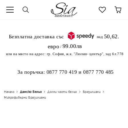
к
50,62
.Безплатна доставка със
над
99.00лв
евро
/
или на място на адрес:
гр. София, ж.к. "Люлин- център", зад бл.778
За поръчка:
0877 770 419
и
0877 770 485
Начало
Дамско Бельо
Долни части бельо
Бразилиани
Микрофибърни Бразилиани