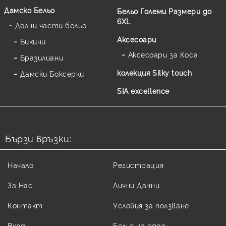
Дамско Бельо
Бельо Големи Размери до
6XL
Долни части бельо
Аксесоари
Бикини
Аксесоари за Коса
Бразилиани
колекция Silky touch
Дамски Боксерки
SIA excellence
Бързи връзки:
Начало
Регистрация
За Нас
Лични Данни
Контакт
Условия за ползване
Вход
Бельо на едро