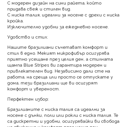
С модерен дизайн на сини райета, който
придава свеж и стилен вид.
С ниска талия, идеални за носене с дрехи с ниска
кройка.
Изключително удобни за ежедневно носене.
Удобство и стил:
Нашите бразилиани съчетават комфорт и
стил в едно. Мекият микрофибър осигурява
приятно усещане през целия ден, а стилната
щампа Blue Stripes ви гарантира модерен и
привлекателен вид. Независимо дали сте на
работа, на среща или просто се отпускате у
дома, тези бразилиани ще ви осигурят
комфорт и увереност.
Перфектен избор:
Бразилианите с ниска талия са идеални за
носене с дънки, поли или рокли с ниска талия. Те
са дискретни и удобни, осигурявайки ви свобода
на движение и комфорт през целия ден.