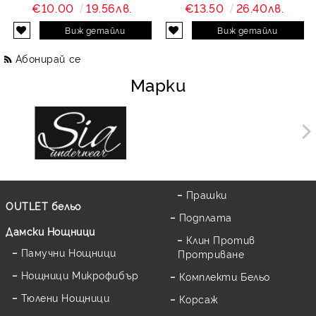
Charity
и дантела Charity
€10.00
19.56лв.
€13.50
26.40лв.
Виж детайли
Виж детайли
Абонирай се
Марки
Прашки
OUTLET бельо
Подплата
Дамски Нощници
Клин Против
Памучни Нощници
Протриване
Нощници Микрофибър
Комплекти Бельо
Тюлени Нощници
Корсаж