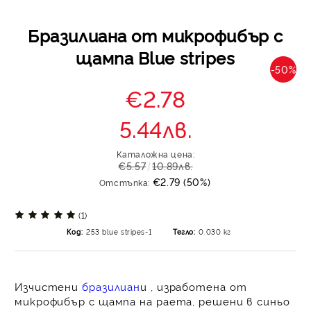
Бразилиана от микрофибър с
щампа Blue stripes
-50%
€2.78
5.44лв.
Каталожна цена:
€5.57
10.89лв.
€2.79 (50%)
Отстъпка:
(1)
Код:
253 blue stripes-1
Тегло:
0.030
кг
Изчистени
бразилиан
и , изработена от
микрофибър
с щампа на раета, решени в синьо