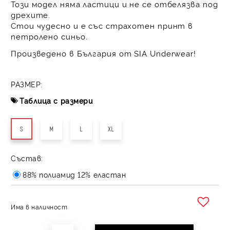
Този модел няма ластици и не се отбелязва под
дрехите.
Стои чудесно и е със страхотен принт в
петролено синьо.
Произведено в България от SIA Underwear!
РАЗМЕР:
Таблица с размери
S
M
L
XL
Състав:
88% полиамид 12% еластан
Има в наличност
Добави в желани