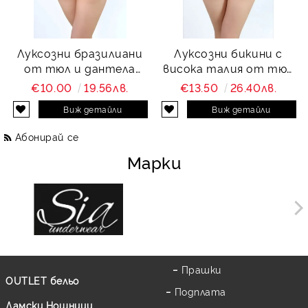
Луксозни бразилиани
Луксозни бикини с
от тюл и дантела
висока талия от тюл
Charity
и дантела Charity
€10.00
19.56лв.
€13.50
26.40лв.
Виж детайли
Виж детайли
Абонирай се
Марки
Прашки
OUTLET бельо
Подплата
Дамски Нощници