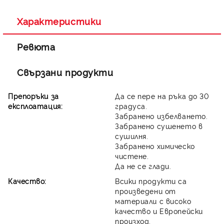
Ние ще се свържем с вас в рамките на работния ден.
Характеристики
Ревюта
Свързани продукти
Препоръки за
Да се пере на ръка до 30
експлоатация:
градуса.
Забранено избелването.
Забранено сушенето в
сушилня.
Забранено химическо
чистене.
Да не се глади.
Качество:
Всики продукти са
произведени от
материали с високо
качество и Европейски
произход.