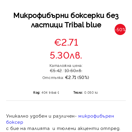
Микрофибърни боксерки без
ластици Tribal blue
-50%
€2.71
5.30лв.
Каталожна цена:
€5.42
10.60лв.
€2.71 (50%)
Отстъпка:
Код:
404 tribal-1
Тегло:
0.050
кг
Уникално удобен и различен-
микрофибърен
боксер
с бие на талията и тюлени акценти отпред.