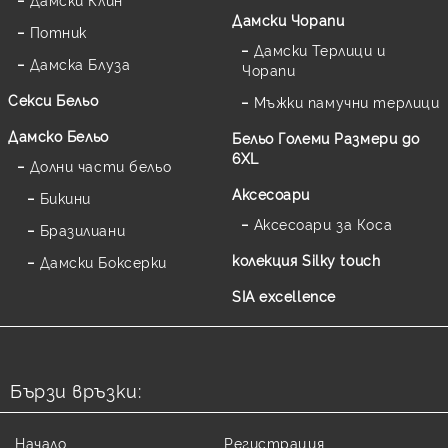
Дамски Чорапи
Потник
Дамски Терлици и
Дамска Блуза
Чорапи
Секси Бельо
Мъжки памучни терлици
Дамско Бельо
Бельо Големи Размери до
6XL
Долни части бельо
Аксесоари
Бикини
Аксесоари за Коса
Бразилиани
колекция Silky touch
Дамски Боксерки
SIA excellence
Бързи връзки:
Начало
Регистрация