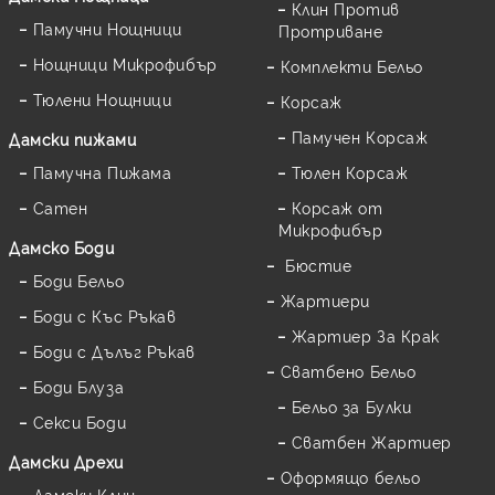
Клин Против
Памучни Нощници
Протриване
Нощници Микрофибър
Комплекти Бельо
Тюлени Нощници
Корсаж
Памучен Корсаж
Дамски пижами
Памучна Пижама
Тюлен Корсаж
Сатен
Корсаж от
Микрофибър
Дамскo Боди
Бюстие
Боди Бельо
Жартиери
Боди с Къс Ръкав
Жартиер За Крак
Боди с Дълъг Ръкав
Сватбено Бельо
Боди Блуза
Бельо за Булки
Секси Боди
Сватбен Жартиер
Дамски Дрехи
Оформящо бельо
Дамски Клин