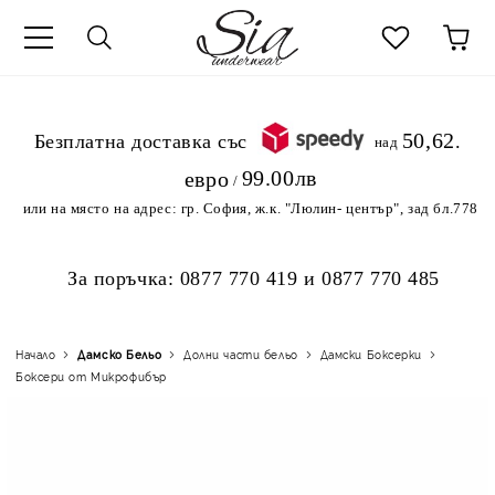
к
50,62
.Безплатна доставка със
над
99.00лв
евро
/
или на място на адрес:
гр. София, ж.к. "Люлин- център", зад бл.778
За поръчка:
0877 770 419
и
0877 770 485
Начало
Дамско Бельо
Долни части бельо
Дамски Боксерки
Боксери от Микрофибър