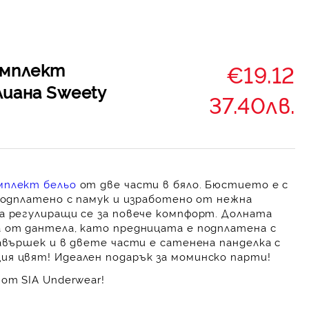
омплект
€19.12
лиана Sweety
37.40лв.
мплект бельо
от две части в бяло. Бюстието е с
 подплатено с памук и изработено от нежна
а регулиращи се за повече компфорт. Долната
 от дантела, като предницата е подплатена с
авършек и в двете части е сатенена панделка с
я цвят! Идеален подарък за моминско парти!
от SIA Underwear!