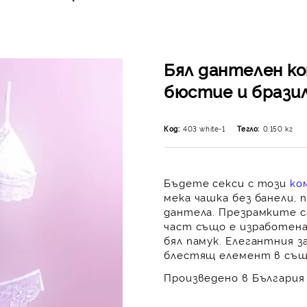
Бял дантелен к
бюстие и брази
Код:
403 white-1
Тегло:
0.150
кг
Бъдете секси с този
ко
мека чашка без банели,
дантела. Презрамките с
част също е изработена
бял памук. Елегантния з
блестящ елемент в същи
Произведено в България 