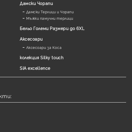
Дамски Чорапи
Дамски Терлици и Чорапи
Мъжки памучни терлици
Бельо Големи Размери до 6XL
Аксесоари
Аксесоари за Коса
колекция Silky touch
SIA excellence
кти: