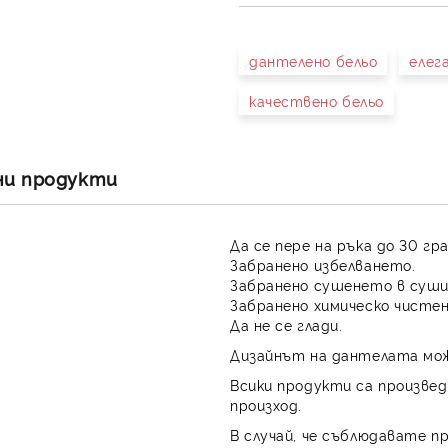
дантелено бельо
елег
качествено бельо
ни продукти
Да се пере на ръка до 30 гр
Забранено избелването.
Забранено сушенето в суши
Забранено химическо чистен
Да не се глади.
Дизайнът на дантелата мож
Всики продукти са произвед
произход.
В случай, че съблюдавате п