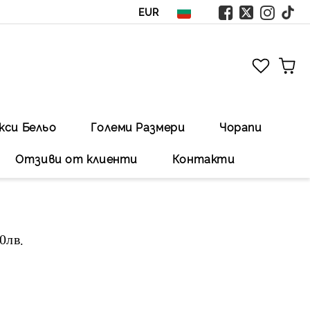
EUR
кси Бельо
Големи Размери
Чорапи
Отзиви от клиенти
Контакти
00лв
.Безплатна доставка със