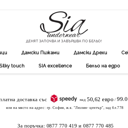
ДЕНЯТ ЗАПОЧВА И ЗАВЪРШВА ПО БЕЛЬО!
ици
Дамски Пижами
Дамски Дрехи
Се
Silky touch
SIA excellеnce
Бельо на едро
99.
50,62 евро
над
/
или на място на адрес:
гр. София, ж.к. "Люлин- център", зад бл.778
За поръчка:
0877 770 419
и
0877 770 485