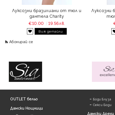
Луксозни бразилиани от тюл и
Луксозни 
дантела Charity
тюл
€10.00
19.56лв.
Виж детайли
Абонирай се
OUTLET бельо
Боди Блуза
Секси Боди
Дамски Нощници
Дамски Дрехи