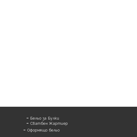
Бельо за Булки
Сватбен Жартиер
Оформящо бельо