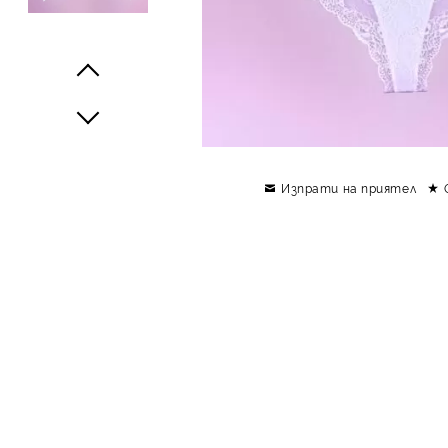
Prev
Next
Изпрати на приятел