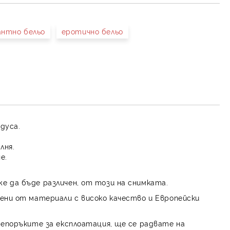
антно бельо
еротично бельо
адуса.
лня.
е.
е да бъде различен, от този на снимката.
ени от материали с високо качество и Европейски
репоръките за експлоатация, ще се радвате на