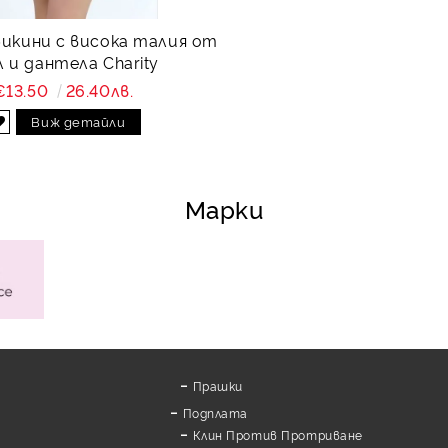
бикини с висока талия от
 и дантела Charity
€13.50
26.40лв.
Виж детайли
Марки
Прашки
Подплата
Клин Против Протриване