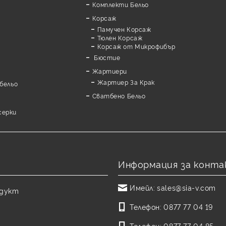
Комплекти Бельо
Корсаж
Памучен Корсаж
а
Тюлен Корсаж
Корсаж от Микрофибър
Бюстие
Жартиери
Жартиер За Крак
бельо
Сватбено Бельо
серки
Информация за конта
Имейл:
sales@sia-v.com
одукт
Телефон:
0877 77 04 19
Телефон:
0877 77 04 85