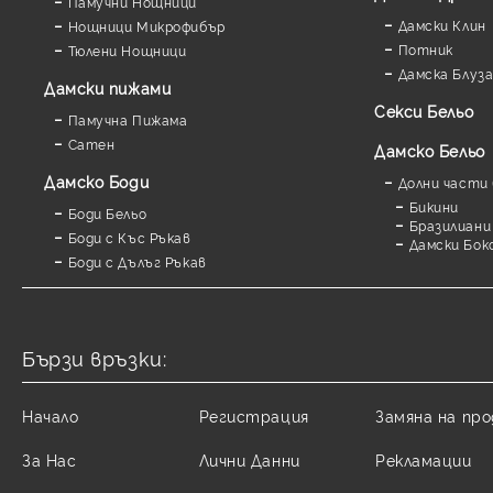
Памучни Нощници
Дамски Клин
Нощници Микрофибър
Потник
Тюлени Нощници
Дамска Блуз
Дамски пижами
Секси Бельо
Памучна Пижама
Сатен
Дамско Бельо
Дамскo Боди
Долни части 
Бикини
Боди Бельо
Бразилиани
Боди с Къс Ръкав
Дамски Бок
Боди с Дълъг Ръкав
Бързи връзки:
Начало
Регистрация
Замяна на пр
За Нас
Лични Данни
Рекламации