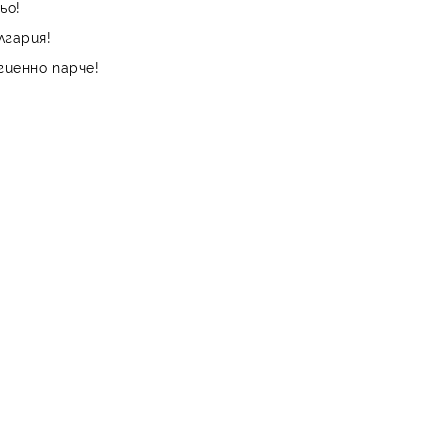
ьо!
лгария!
гиенно парче!