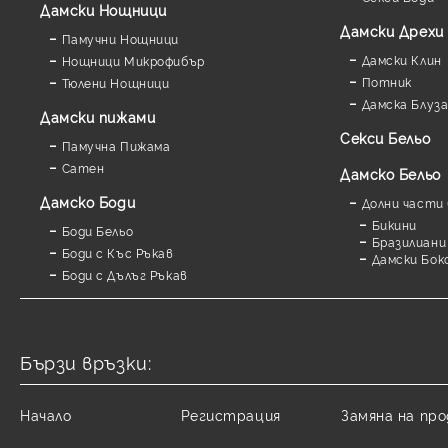
Дамски Нощници
Дамски Дрехи
Памучни Нощници
Дамски Клин
Нощници Микрофибър
Потник
Тюлени Нощници
Дамска Блуз
Дамски пижами
Секси Бельо
Памучна Пижама
Сатен
Дамско Бельо
Дамскo Боди
Долни части 
Бикини
Боди Бельо
Бразилиани
Боди с Къс Ръкав
Дамски Бок
Боди с Дълъг Ръкав
Бързи връзки:
Начало
Регистрация
Замяна на пр