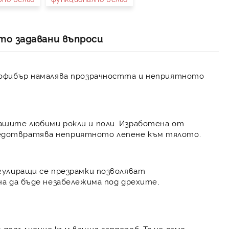
то задавани въпроси
крофибър намалява прозрачността и неприятното
вашите любими рокли и поли. Изработена от
редотвратява неприятното лепене към тялото.
егулиращи се презрамки позволяват
на да бъде незабележима под дрехите,
 допълнение към вашия гардероб. Тя не само