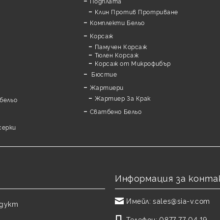
Подплата
Клин Против Протриване
Комплекти Бельо
Корсаж
Памучен Корсаж
а
Тюлен Корсаж
Корсаж от Микрофибър
Бюстие
Жартиери
Жартиер За Крак
бельо
Сватбено Бельо
серки
Информация за конта
Имейл:
sales@sia-v.com
одукт
Телефон:
0877 77 04 19