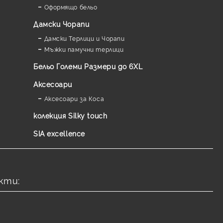
Оформящо бельо
Дамски Чорапи
Дамски Терлици и Чорапи
Мъжки памучни терлици
Бельо Големи Размери до 6XL
Аксесоари
Аксесоари за Коса
колекция Silky touch
SIA excellence
кти: