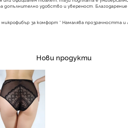
ява допълнително удобство и увереност. Благодарени
ък микрофибър за комфорт * Намалява прозрачността и
Нови продукти