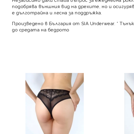
подобрява външния вид на дрехите, но и осигур
е дълготрайна и лесна за поддръжка.
Произведено в България от SIA Underwear. * Тън
до средата на бедрото