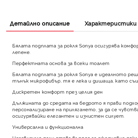
Детайлно описание
Характеристики
Бялата подплата за рокля Sonya осигурява комф
лепене.
Перфектната основа за всеки тоалет
Бялата подплата за рокля Sonya е идеалното ре
тънък микрофибър, тя е лека и дишаща, като с
Дискретен комфорт през целия ден
Дължината до средата на бедрото я прави подход
персонализиране на прилягането, за да се чувст
осигурявайки елегантен и изчистен силует.
Универсална и функционална
Независимо дали става въпрос за ежедневна рокл