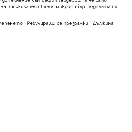
е на висококачествения микрофибър, подплатата
 лепенето * Регулиращи се презрамки * Дължина