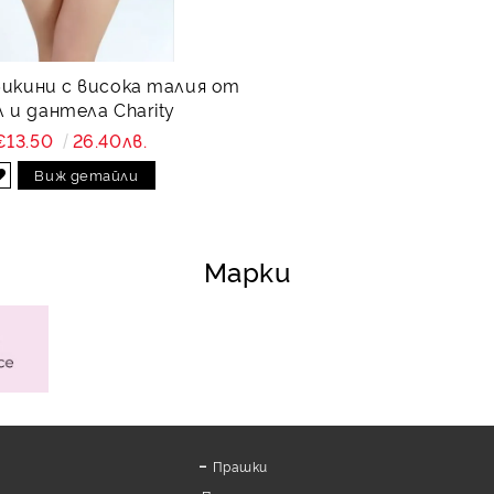
бикини с висока талия от
 и дантела Charity
€13.50
26.40лв.
Виж детайли
Марки
Прашки