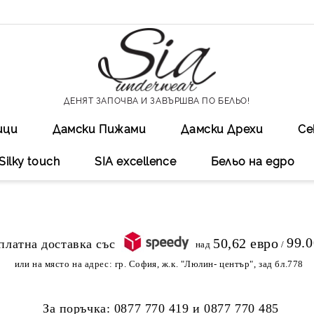
ДЕНЯТ ЗАПОЧВА И ЗАВЪРШВА ПО БЕЛЬО!
ици
Дамски Пижами
Дамски Дрехи
Се
Silky touch
SIA excellеnce
Бельо на едро
99.
50,62 евро
над
/
или на място на адрес:
гр. София, ж.к. "Люлин- център", зад бл.778
За поръчка:
0877 770 419
и
0877 770 485