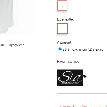
L
Цветове:
Състав:
Оцени продукта
88% полиамид 12% еласт
Няма наличност
качествено бельо
удо