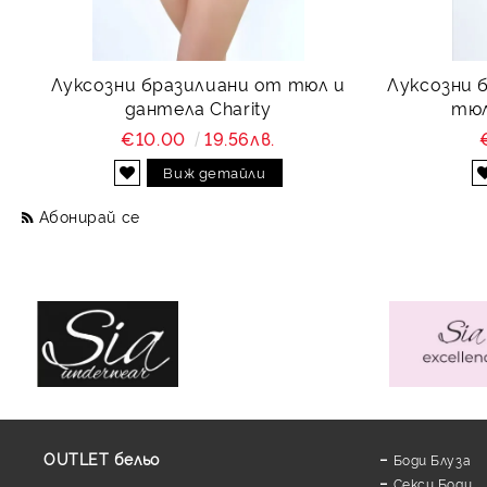
Луксозни бразилиани от тюл и
Луксозни 
дантела Charity
тюл
€10.00
19.56лв.
Виж детайли
Абонирай се
OUTLET бельо
Боди Блуза
Секси Боди