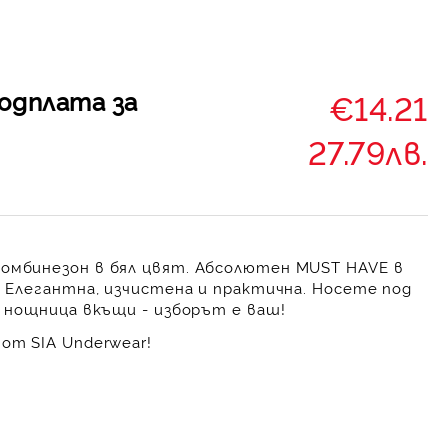
одплата за
€14.21
27.79лв.
комбинезон в бял цвят. Абсолютен MUST HAVE в
! Елегантна, изчистена и практична. Носете под
о нощница вкъщи - изборът е ваш!
от SIA Underwear!