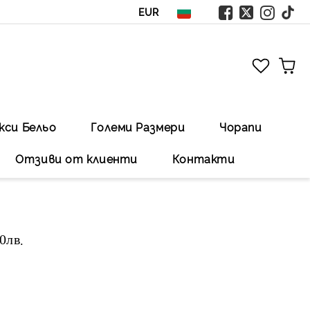
EUR
кси Бельо
Големи Размери
Чорапи
Отзиви от клиенти
Контакти
00лв
.Безплатна доставка със