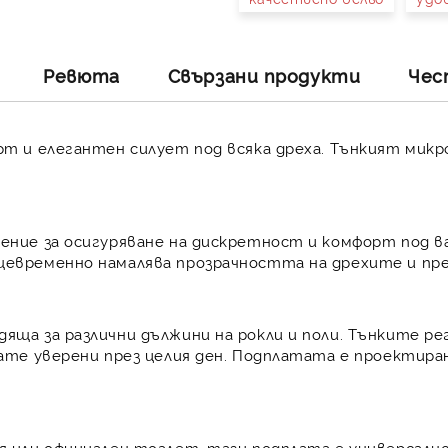
Ревюта
Свързани продукти
Чес
орт и елегантен силует под всяка дреха. Тънкият ми
шение за осигуряване на дискретност и комфорт под 
ъщевременно намалява прозрачността на дрехите и п
яща за различни дължини на рокли и поли. Тънките р
вате уверени през целия ден. Подплатата е проектира
я или официален тоалет, тази подплата е универсално