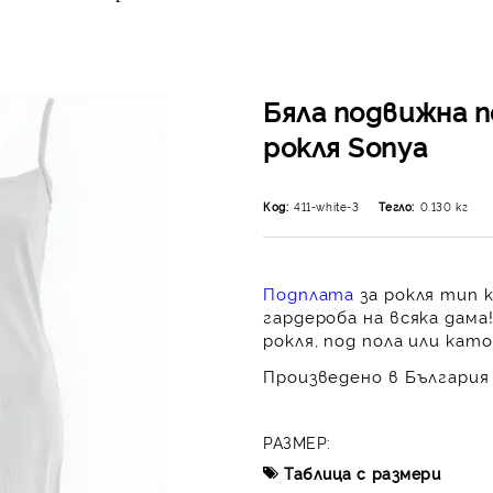
Бяла подвижна п
рокля Sonya
Код:
411-white-3
Тегло:
0.130
кг
Подплата
за рокля тип 
гардероба на всяка дама
рокля, под пола или кат
Произведено в България 
РАЗМЕР:
Таблица с размери