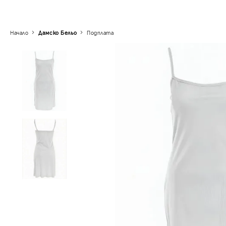
Начало
Дамско Бельо
Подплата