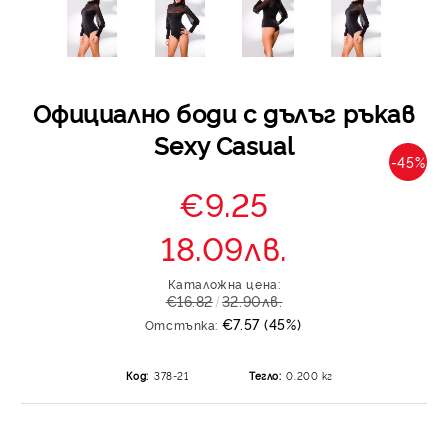
Официално боди с дълъг ръкав
Sexy Casual
-45%
€9.25
18.09лв.
Каталожна цена:
€16.82
32.90лв.
€7.57 (45%)
Отстъпка:
Код:
378-21
Тегло:
0.200
кг