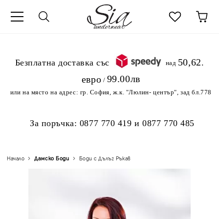
к
50,62
.Безплатна доставка със
над
99.00лв
евро
/
или на място на адрес:
гр. София, ж.к. "Люлин- център", зад бл.778
За поръчка:
0877 770 419
и
0877 770 485
Начало
Дамскo Боди
Боди с Дълъг Ръкав