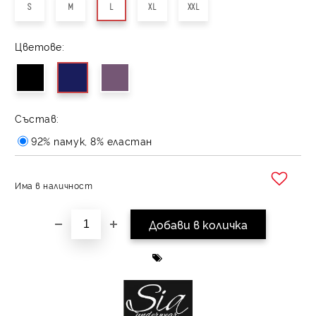
S
M
L
XL
XXL
Цветове:
Състав:
92% памук, 8% еластан
Има в наличност
Добави в желани