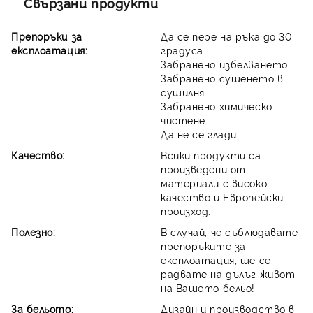
Свързани продукти
Препоръки за
Да се пере на ръка до 30
експлоатация:
градуса.
Забранено избелването.
Забранено сушенето в
сушилня.
Забранено химическо
чистене.
Да не се глади.
Качество:
Всики продукти са
произведени от
материали с високо
качество и Европейски
произход.
Полезно:
В случай, че съблюдавате
препоръките за
експлоатация, ще се
радвате на дълъг живот
на Вашето бельо!
За бельото:
Дизайн и производство в