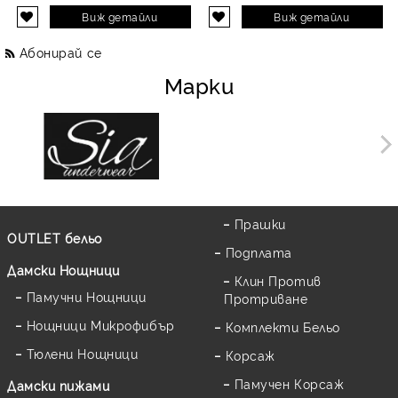
Виж детайли
Виж детайли
Абонирай се
Марки
Прашки
OUTLET бельо
Подплата
Дамски Нощници
Клин Против
Памучни Нощници
Протриване
Нощници Микрофибър
Комплекти Бельо
Тюлени Нощници
Корсаж
Памучен Корсаж
Дамски пижами