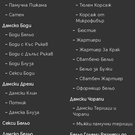
Памучна Пижама
Тюлен Корсаж
Сатен
Корсаж от
Микрофибър
Дамскo Боди
Бюстие
Боди Бельо
Жартиери
Боди с Къс Ръкав
Жартиер За Крак
Боди с Дълъг Ръкав
Сватбено Бельо
Боди Блуза
Бельо за Булки
Секси Боди
Сватбен Жартиер
Дамски Дрехи
Оформящо бельо
Дамски Клин
Дамски Чорапи
Потник
Дамски Терлици и
Дамска Блуза
Чорапи
Секси Бельо
Мъжки памучни терлици
Дамско Бельо
Бельо Големи Размери до