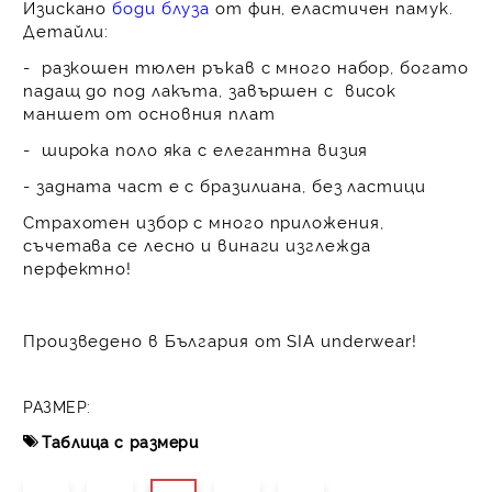
Изискано
боди блуза
от фин, еластичен памук.
Детайли:
- разкошен тюлен ръкав с много набор, богато
падащ до под лакъта, завършен с висок
маншет от основния плат
- широка поло яка с елегантна визия
- задната част е с бразилиана, без ластици
Страхотен избор с много приложения,
съчетава се лесно и винаги изглежда
перфектно!
Произведено в България от SIA underwear!
РАЗМЕР:
Таблица с размери