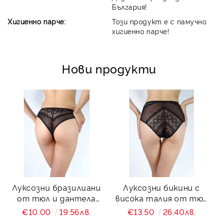
България!
Хигиенно парче:
Този продукт е с памучно
хигиенно парче!
Нови продукти
Луксозни бразилиани
Луксозни бикини с
от тюл и дантела
висока талия от тюл
Charity
и дантела Charity
€10.00
19.56лв.
€13.50
26.40лв.