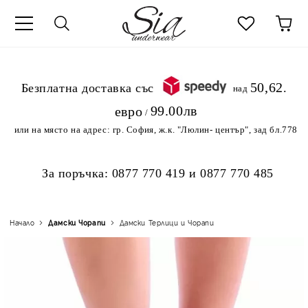
к
50,62
.Безплатна доставка със
над
99.00лв
евро
/
или на място на адрес:
гр. София, ж.к. "Люлин- център", зад бл.778
За поръчка:
0877 770 419
и
0877 770 485
Начало
Дамски Чорапи
Дамски Терлици и Чорапи