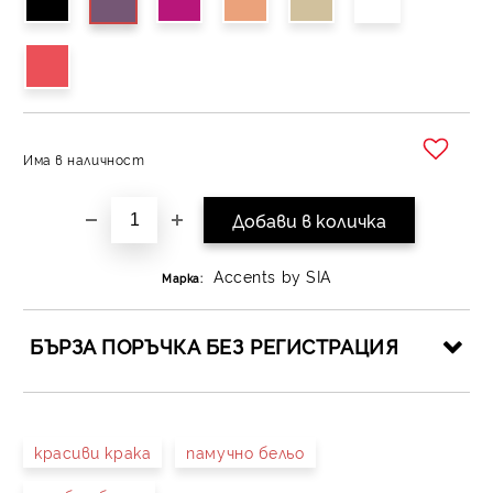
Има в наличност
Добави в желани
Accents by SIA
Марка:
БЪРЗА ПОРЪЧКА БЕЗ РЕГИСТРАЦИЯ
САМО ПОПЪЛНЕТЕ 4 ПОЛЕТА
красиви крака
памучно бельо