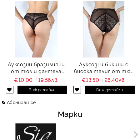
Луксозни бразилиани
Луксозни бикини с
от тюл и дантела
висока талия от тюл
Charity
и дантела Charity
€10.00
19.56лв.
€13.50
26.40лв.
Виж детайли
Виж детайли
Абонирай се
Марки