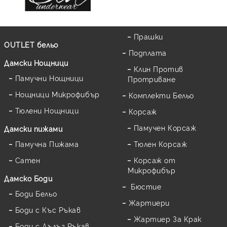
Прашки
OUTLET бельо
Подплата
Дамски Нощници
Клин Против
Памучни Нощници
Протриване
Нощници Микрофибър
Комплекти Бельо
Тюлени Нощници
Корсаж
Памучен Корсаж
Дамски пижами
Памучна Пижама
Тюлен Корсаж
Сатен
Корсаж от
Микрофибър
Дамскo Боди
Бюстие
Боди Бельо
Жартиери
Боди с Къс Ръкав
Жартиер За Крак
Боди с Дълъг Ръкав