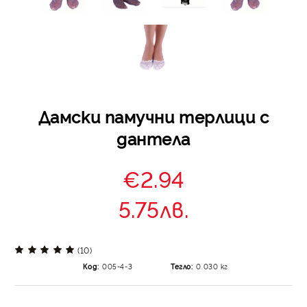
Дамски памучни терлици с
дантела
€2.94
5.75лв.
(10)
Код:
005-4-3
Тегло:
0.030
кг