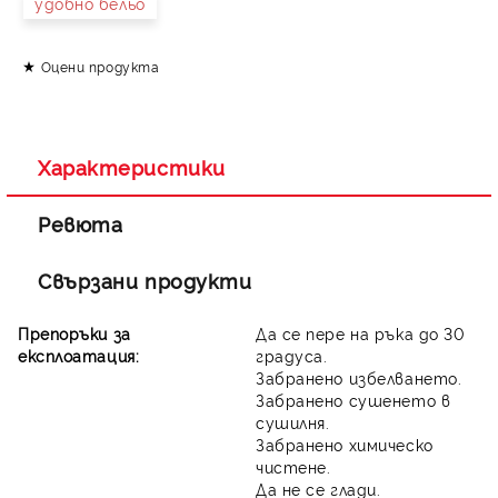
удобно бельо
Оцени продукта
Съгласен съм с
Политиката за лични данни
Ние ще се свържем с вас в рамките на работния ден.
Характеристики
Ревюта
Свързани продукти
Препоръки за
Да се пере на ръка до 30
експлоатация:
градуса.
Забранено избелването.
Забранено сушенето в
сушилня.
Забранено химическо
чистене.
Да не се глади.