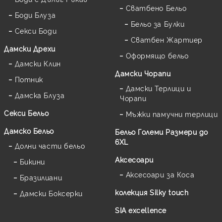
Сватбено Бельо
Боди Блуза
Бельо за Булки
Секси Боди
Сватбен Жартиер
Дамски Дрехи
Оформящо бельо
Дамски Клин
Дамски Чорапи
Потник
Дамски Терлици и
Дамска Блуза
Чорапи
Секси Бельо
Мъжки памучни терлици
Дамско Бельо
Бельо Големи Размери до
6XL
Долни части бельо
Аксесоари
Бикини
Аксесоари за Коса
Бразилиани
колекция Silky touch
Дамски Боксерки
SIA excellence