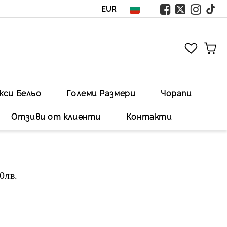
EUR
кси Бельо
Големи Размери
Чорапи
Отзиви от клиенти
Контакти
00лв
.Безплатна доставка със