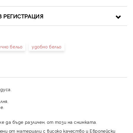
З РЕГИСТРАЦИЯ
учно бельо
удобно бельо
иката за лични данни
рамките на работния ден.
адуса.
лня.
е.
е да бъде различен, от този на снимката.
ени от материали с високо качество и Европейски