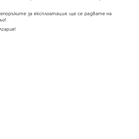
репоръките за експлоатация, ще се радвате на
ьо!
лгария!