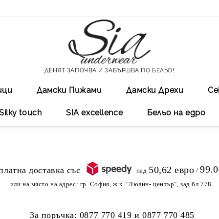
ДЕНЯТ ЗАПОЧВА И ЗАВЪРШВА ПО БЕЛЬО!
ици
Дамски Пижами
Дамски Дрехи
Се
Silky touch
SIA excellеnce
Бельо на едро
99.
50,62 евро
над
/
или на място на адрес:
гр. София, ж.к. "Люлин- център", зад бл.778
За поръчка:
0877 770 419
и
0877 770 485