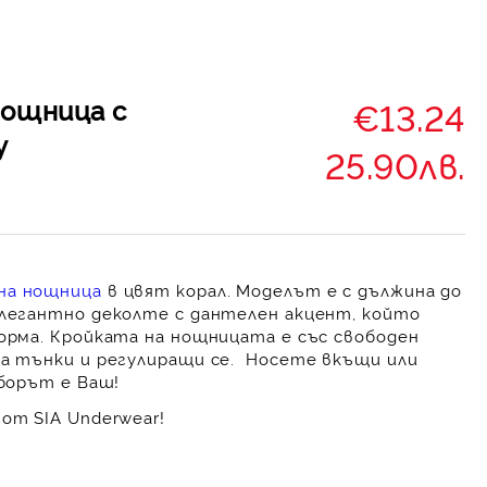
нощница с
€13.24
y
25.90лв.
на нощница
в цвят корал. Моделът е с дължина до
елегантно деколте с дантелен акцент, който
форма. Кройката на нощницата е със свободен
са тънки и регулиращи се. Носете вкъщи или
зборът е Ваш!
от SIA Underwear!