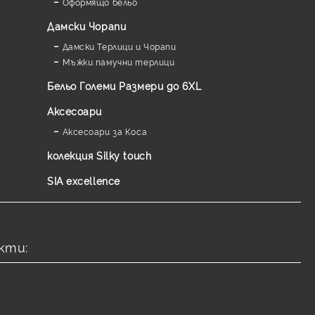
Оформящо бельо
Дамски Чорапи
Дамски Терлици и Чорапи
Мъжки памучни терлици
Бельо Големи Размери до 6XL
Аксесоари
Аксесоари за Коса
колекция Silky touch
SIA excellence
кти: