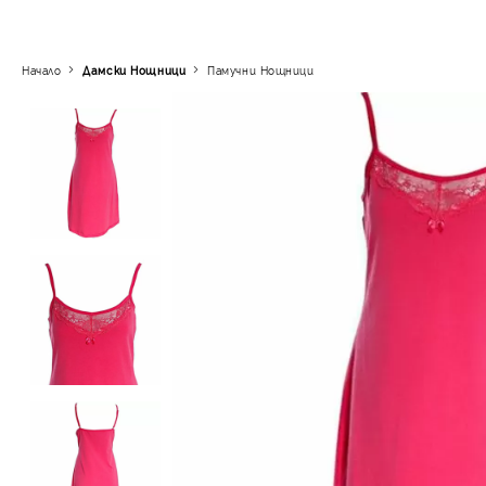
Начало
Дамски Нощници
Памучни Нощници