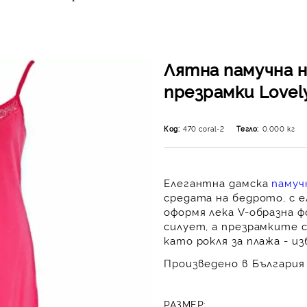
Лятна памучна 
презрамки Lovel
Код:
470 coral-2
Тегло:
0.000
кг
Елегантна дамска
памуч
средата на бедрото, с 
оформя лека V-образна 
силует, а презрамките 
като рокля за плажа - и
Произведено в България 
РАЗМЕР: