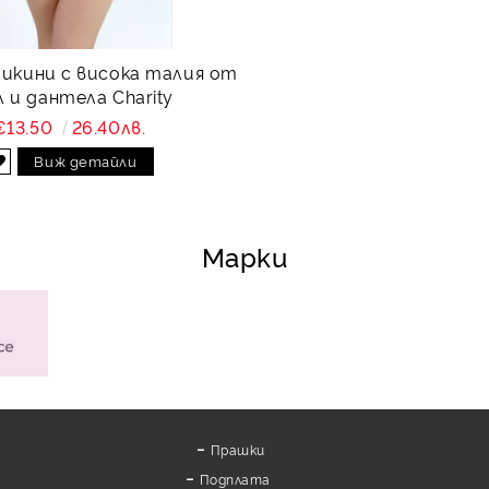
бикини с висока талия от
 и дантела Charity
€13.50
26.40лв.
Виж детайли
Марки
Прашки
Подплата