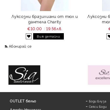
Луксозни бразилиани от тюл и
Луксозни 
дантела Charity
тюл
€10.00
19.56лв.
Виж детайли
Абонирай се
OUTLET бельо
Боди Блуза
Секси Боди
Дамски Нощници