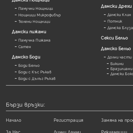
Дамски Дрехи
Памучни Нощници
Дамски Клин
Нощници Микрофибър
Потник
Тюлени Нощници
Дамска Блуз
Дамски пижами
Секси Бельо
Памучна Пижама
Сатен
Дамско Бельо
Дамскo Боди
Долни части 
Бикини
Боди Бельо
Бразилиани
Боди с Къс Ръкав
Дамски Бок
Боди с Дълъг Ръкав
Бързи връзки:
Начало
Регистрация
Замяна на пр
За Нас
Лични Данни
Рекламации