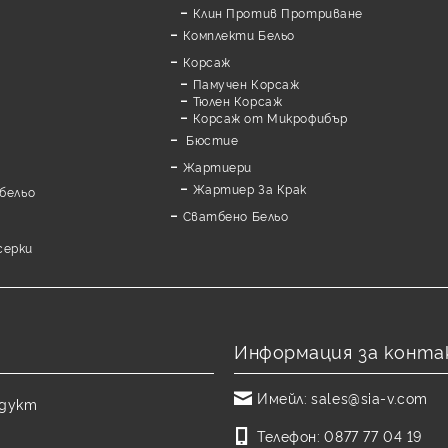
Клин Против Протриване
Комплекти Бельо
Корсаж
Памучен Корсаж
а
Тюлен Корсаж
Корсаж от Микрофибър
Бюстие
Жартиери
Жартиер За Крак
бельо
Сватбено Бельо
серки
Информация за конта
Имейл:
sales@sia-v.com
одукт
Телефон:
0877 77 04 19