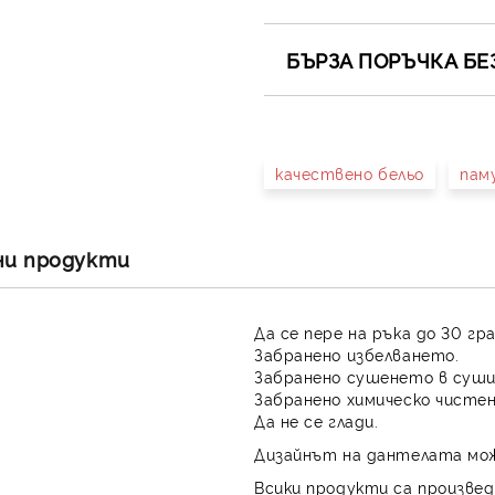
БЪРЗА ПОРЪЧКА БЕ
САМО ПОПЪЛНЕТЕ 4 ПОЛЕТА
качествено бельо
пам
Съгласен съм с
Полит
Ние ще се свържем с вас в 
ни продукти
Да се пере на ръка до 30 гр
Забранено избелването.
Забранено сушенето в суши
Забранено химическо чистен
Да не се глади.
Дизайнът на дантелата мож
Всики продукти са произвед