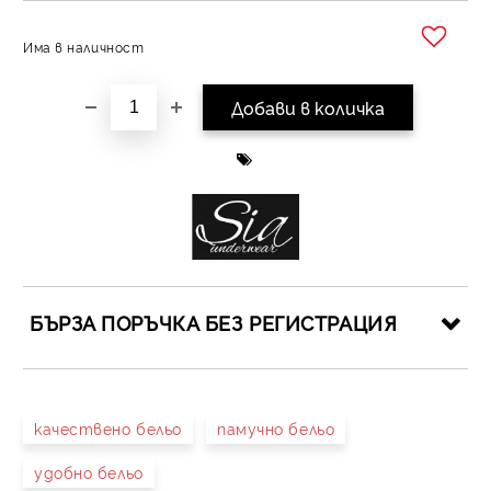
Има в наличност
Добави в желани
БЪРЗА ПОРЪЧКА БЕЗ РЕГИСТРАЦИЯ
САМО ПОПЪЛНЕТЕ 4 ПОЛЕТА
качествено бельо
памучно бельо
удобно бельо