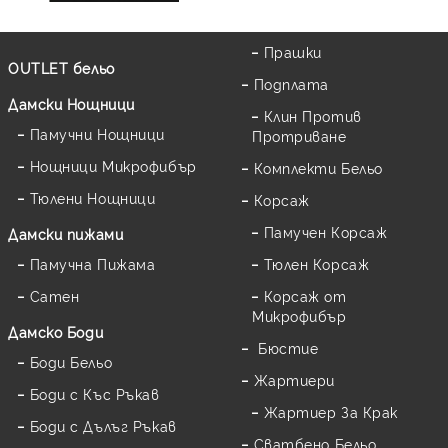
Прашки
OUTLET бельо
Подплата
Дамски Нощници
Клин Против
Памучни Нощници
Протриване
Нощници Микрофибър
Комплекти Бельо
Тюлени Нощници
Корсаж
Памучен Корсаж
Дамски пижами
Памучна Пижама
Тюлен Корсаж
Сатен
Корсаж от
Микрофибър
Дамскo Боди
Бюстие
Боди Бельо
Жартиери
Боди с Къс Ръкав
Жартиер За Крак
Боди с Дълъг Ръкав
Сватбено Бельо