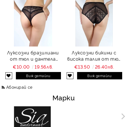
Луксозни бразилиани
Луксозни бикини с
от тюл и дантела
висока талия от тюл
Charity
и дантела Charity
€10.00
19.56лв.
€13.50
26.40лв.
Виж детайли
Виж детайли
Абонирай се
Марки