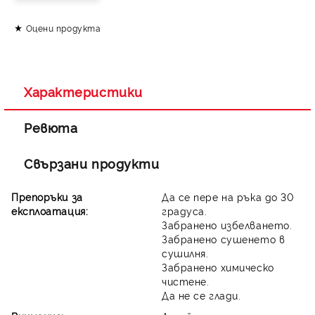
Оцени продукта
Съгласен съм с
Политиката за лични данни
Ние ще се свържем с вас в рамките на работния ден.
Характеристики
Ревюта
Свързани продукти
Препоръки за
Да се пере на ръка до 30
експлоатация:
градуса.
Забранено избелването.
Забранено сушенето в
сушилня.
Забранено химическо
чистене.
Да не се глади.