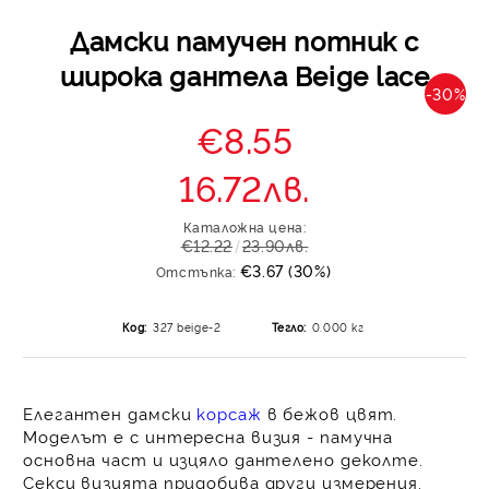
Дамски памучен потник с
широка дантела Beige lace
-30%
€8.55
16.72лв.
Каталожна цена:
€12.22
23.90лв.
€3.67 (30%)
Отстъпка:
Код:
327 beige-2
Тегло:
0.000
кг
Елегантен дамски
корсаж
в бежов цвят.
Моделът е с интересна визия - памучна
основна част и изцяло дантелено деколте.
Секси визията придобива други измерения.