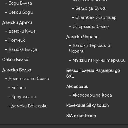
Боди Блуза
Бельо за Булки
Секси Боди
Сватбен Жартиер
Дамски Дрехи
Оформящо бельо
Дамски Клин
Дамски Чорапи
Потник
Дамски Терлици и
Дамска Блуза
Чорапи
Секси Бельо
Мъжки памучни терлици
Дамско Бельо
Бельо Големи Размери до
6XL
Долни части бельо
Аксесоари
Бикини
Аксесоари за Коса
Бразилиани
колекция Silky touch
Дамски Боксерки
SIA excellence