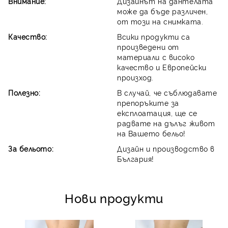
Внимание:
Дизайнът на дантелата
може да бъде различен,
от този на снимката.
Качество:
Всики продукти са
произведени от
материали с високо
качество и Европейски
произход.
Полезно:
В случай, че съблюдавате
препоръките за
експлоатация, ще се
радвате на дълъг живот
на Вашето бельо!
За бельото:
Дизайн и производство в
България!
Нови продукти