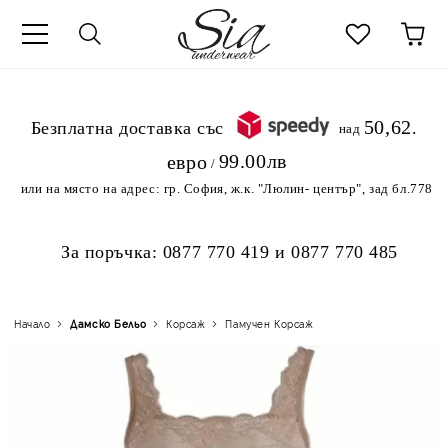
к
50,62
.Безплатна доставка със
над
99.00лв
евро
/
или на място на адрес:
гр. София, ж.к. "Люлин- център", зад бл.778
За поръчка:
0877 770 419
и
0877 770 485
Начало
Дамско Бельо
Корсаж
Памучен Корсаж