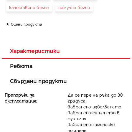
качествено бельо
памучно бельо
Оцени продукта
Съгласен съм с
Политиката за лични данни
Ние ще се свържем с вас в рамките на работния ден.
Характеристики
Ревюта
Свързани продукти
Препоръки за
Да се пере на ръка до 30
експлоатация:
градуса.
Забранено избелването.
Забранено сушенето в
сушилня.
Забранено химическо
чистене.