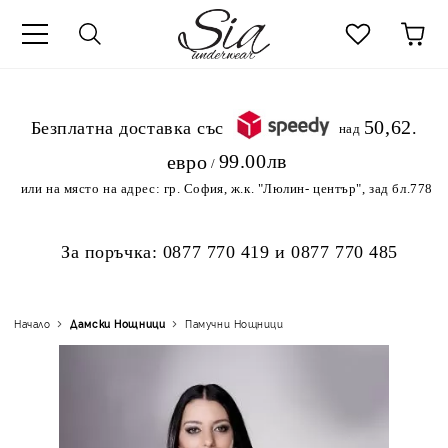
к
50,62
.Безплатна доставка със
над
99.00лв
евро
/
или на място на адрес:
гр. София, ж.к. "Люлин- център", зад бл.778
За поръчка:
0877 770 419
и
0877 770 485
Начало
Дамски Нощници
Памучни Нощници