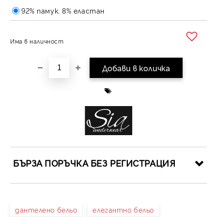
92% памук, 8% еластан
Има в наличност
Добави в желани
БЪРЗА ПОРЪЧКА БЕЗ РЕГИСТРАЦИЯ
САМО ПОПЪЛНЕТЕ 4 ПОЛЕТА
дантелено бельо
елегантно бельо