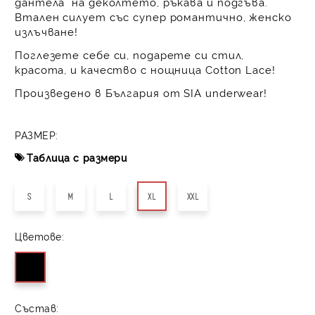
дантела на деколтето, ръкава и подгъва.
Втален силует със супер романтично, женско
излъчване!
Поглезете себе си, подарете си стил,
красота, и качество с нощница Cotton Lace!
Произведено в България от SIA underwear!
РАЗМЕР:
Таблица с размери
S
M
L
XL
XXL
Цветове:
Състав: