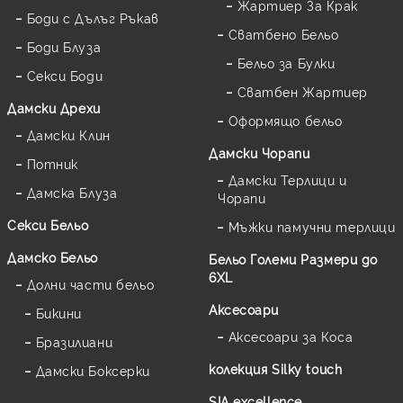
Жартиер За Крак
Боди с Дълъг Ръкав
Сватбено Бельо
Боди Блуза
Бельо за Булки
Секси Боди
Сватбен Жартиер
Дамски Дрехи
Оформящо бельо
Дамски Клин
Дамски Чорапи
Потник
Дамски Терлици и
Дамска Блуза
Чорапи
Секси Бельо
Мъжки памучни терлици
Дамско Бельо
Бельо Големи Размери до
6XL
Долни части бельо
Аксесоари
Бикини
Аксесоари за Коса
Бразилиани
колекция Silky touch
Дамски Боксерки
SIA excellence