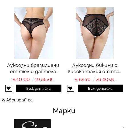
Луксозни бразилиани
Луксозни бикини с
от тюл и дантела
висока талия от тюл
Charity
и дантела Charity
€10.00
19.56лв.
€13.50
26.40лв.
Виж детайли
Виж детайли
Абонирай се
Марки