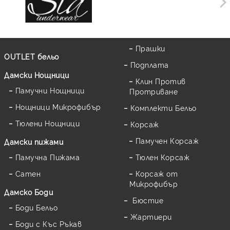
Прашки
OUTLET бельо
Подплата
Дамски Нощници
Клин Против
Памучни Нощници
Протриване
Нощници Микрофибър
Комплекти Бельо
Тюлени Нощници
Корсаж
Памучен Корсаж
Дамски пижами
Памучна Пижама
Тюлен Корсаж
Сатен
Корсаж от
Микрофибър
Дамскo Боди
Бюстие
Боди Бельо
Жартиери
Боди с Къс Ръкав