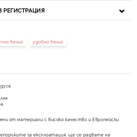
З РЕГИСТРАЦИЯ
учно бельо
удобно бельо
иката за лични данни
рамките на работния ден.
адуса.
лня.
е.
ени от материали с високо качество и Европейски
репоръките за експлоатация, ще се радвате на