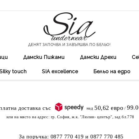
ДЕНЯТ ЗАПОЧВА И ЗАВЪРШВА ПО БЕЛЬО!
ици
Дамски Пижами
Дамски Дрехи
Се
Silky touch
SIA excellеnce
Бельо на едро
99.
50,62 евро
над
/
или на място на адрес:
гр. София, ж.к. "Люлин- център", зад бл.778
За поръчка:
0877 770 419
и
0877 770 485