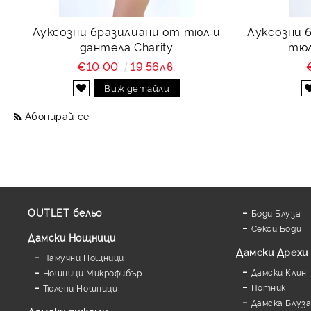
Луксозни бразилиани от тюл и
Луксозни 
дантела Charity
тюл
€10.00
19.56лв.
Виж детайли
Абонирай се
OUTLET бельо
Боди Блуза
Секси Боди
Дамски Нощници
Дамски Дрехи
Памучни Нощници
Дамски Клин
Нощници Микрофибър
Потник
Тюлени Нощници
Дамска Блуз