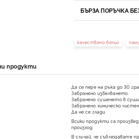
БЪРЗА ПОРЪЧКА БЕ
САМО ПОПЪЛНЕТЕ 4 ПОЛЕТА
качествено бельо
пам
Съгласен съм с
Полит
Ние ще се свържем с вас в 
ни продукти
Да се пере на ръка до 30 гр
Забранено избелването.
Забранено сушенето в суши
Забранено химическо чистен
Да не се глади.
Всики продукти са произвед
произход.
В случай, че съблюдавате п