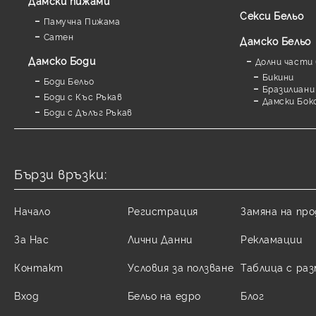
Дамски пижами
Секси Бельо
Памучна Пижама
Сатен
Дамско Бельо
Дамскo Боди
Долни части 
Бикини
Боди Бельо
Бразилиани
Боди с Къс Ръкав
Дамски Бок
Боди с Дълъг Ръкав
Бързи връзки:
Начало
Регистрация
Замяна на пр
За Нас
Лични Данни
Рекламации
Контакт
Условия за ползване
Таблица с ра
Вход
Бельо на едро
Блог