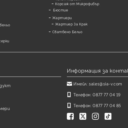
Корсаж от Микрофибър
Бюстие
Жартиери
Жартиер За Крак
бельо
Сватбено Бельо
серки
Информация за конта
Имейл:
sales@sia-v.com
одукт
Телефон:
0877 77 04 19
Телефон:
0877 77 04 85
змери