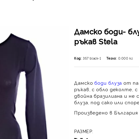
Дамско боди- бл
ръкав Stela
Код:
357 black-1
Тегло:
0.000
кг
Дамско
боди блуза
от па
ръкав, с обло деколте, 
двойна бразилиана и не
блуза, под сако или спор
Произведено в България 
РАЗМЕР: