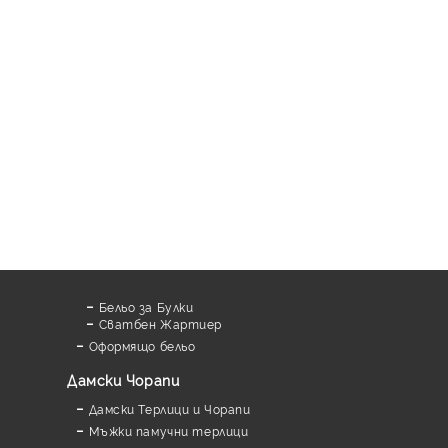
Бельо за Булки
Сватбен Жартиер
Оформящо бельо
Дамски Чорапи
Дамски Терлици и Чорапи
Мъжки памучни терлици