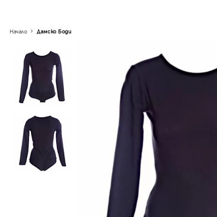
Начало
Дамскo Боди