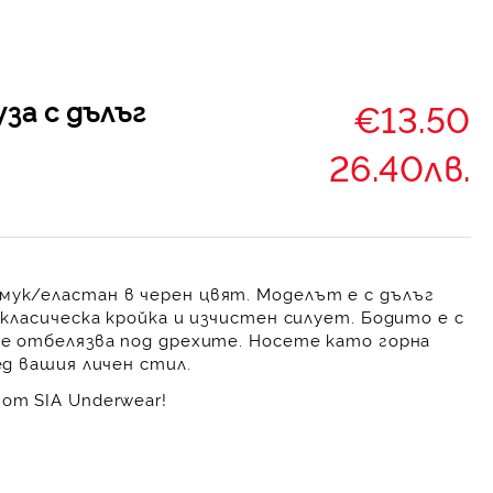
уза с дълъг
€13.50
26.40лв.
мук/еластан в черен цвят. Моделът е с дълъг
с класическа кройка и изчистен силует. Бодито е с
 се отбелязва под дрехите. Носете като горна
ед вашия личен стил.
от SIA Underwear!