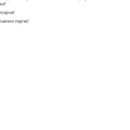
ьо!
лгария!
гиенно парче!