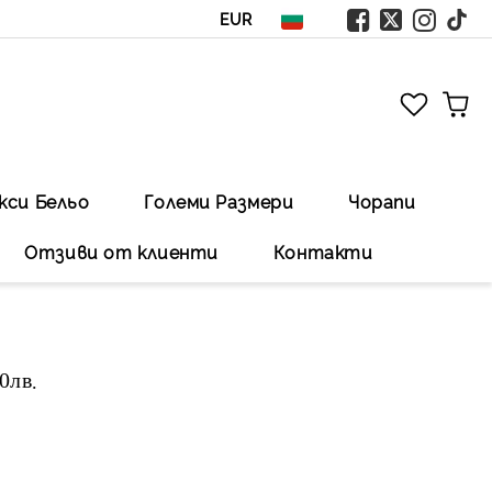
EUR
кси Бельо
Големи Размери
Чорапи
Отзиви от клиенти
Контакти
00лв
.Безплатна доставка със