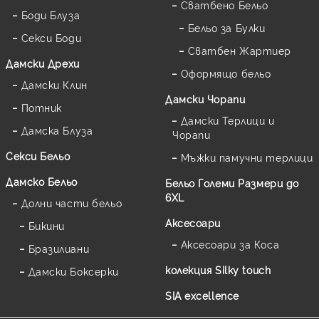
Сватбено Бельо
Боди Блуза
Бельо за Булки
Секси Боди
Сватбен Жартиер
Дамски Дрехи
Оформящо бельо
Дамски Клин
Дамски Чорапи
Потник
Дамски Терлици и
Дамска Блуза
Чорапи
Секси Бельо
Мъжки памучни терлици
Дамско Бельо
Бельо Големи Размери до
6XL
Долни части бельо
Аксесоари
Бикини
Аксесоари за Коса
Бразилиани
колекция Silky touch
Дамски Боксерки
SIA excellence