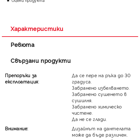
Оцени продукта
Съгласен съм с
Политиката за лични данни
Ние ще се свържем с вас в рамките на работния ден.
Характеристики
Ревюта
Свързани продукти
Препоръки за
Да се пере на ръка до 30
експлоатация:
градуса.
Забранено избелването.
Забранено сушенето в
сушилня.
Забранено химическо
чистене.
Да не се глади.
Внимание:
Дизайнът на дантелата
може да бъде различен,