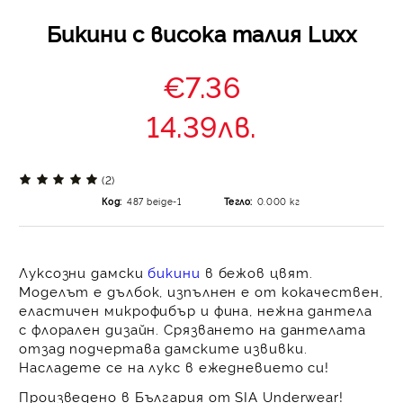
Бикини с висока талия Luxx
€7.36
14.39лв.
(2)
Код:
487 beige-1
Тегло:
0.000
кг
Луксозни дамски
бикини
в бежов цвят.
Моделът е дълбок, изпълнен е от кокачествен,
еластичен микрофибър и фина, нежна дантела
с флорален дизайн. Срязването на дантелата
отзад подчертава дамските извивки.
Насладете се на лукс в ежедневието си!
Произведено в България от SIA Underwear!