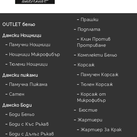
Прашки
OUTLET бельо
Подплата
Дамски Нощници
Клин Против
Памучни Нощници
Протриване
Нощници Микрофибър
Комплекти Бельо
Тюлени Нощници
Корсаж
Памучен Корсаж
Дамски пижами
Памучна Пижама
Тюлен Корсаж
Сатен
Корсаж от
Микрофибър
Дамскo Боди
Бюстие
Боди Бельо
Жартиери
Боди с Къс Ръкав
Жартиер За Крак
Боди с Дълъг Ръкав