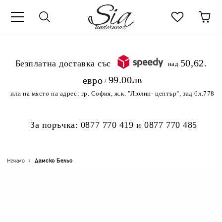
к
50,62
.Безплатна доставка със
над
99.00лв
евро
/
или на място на адрес:
гр. София, ж.к. "Люлин- център", зад бл.778
За поръчка:
0877 770 419
и
0877 770 485
Начало
Дамско Бельо