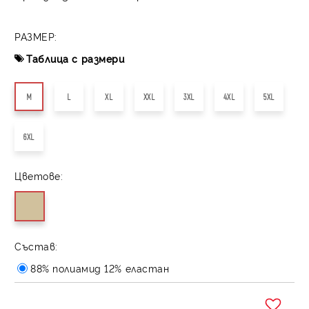
РАЗМЕР:
Таблица с размери
M
L
XL
XXL
3XL
4XL
5XL
6XL
Цветове:
Състав:
88% полиамид 12% еластан
Добави в желани