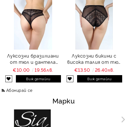
Луксозни бразилиани
Луксозни бикини с
от тюл и дантела
висока талия от тюл
Charity
и дантела Charity
€10.00
19.56лв.
€13.50
26.40лв.
Виж детайли
Виж детайли
Абонирай се
Марки