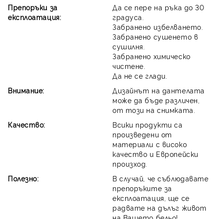
Препоръки за
Да се пере на ръка до 30
експлоатация:
градуса.
Забранено избелването.
Забранено сушенето в
сушилня.
Забранено химическо
чистене.
Да не се глади.
Внимание:
Дизайнът на дантелата
може да бъде различен,
от този на снимката.
Качество:
Всики продукти са
произведени от
материали с високо
качество и Европейски
произход.
Полезно:
В случай, че съблюдавате
препоръките за
експлоатация, ще се
радвате на дълъг живот
на Вашето бельо!