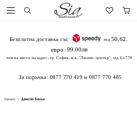
к
50,62
.Безплатна доставка със
над
99.00лв
евро
/
или на място на адрес:
гр. София, ж.к. "Люлин- център", зад бл.778
За поръчка:
0877 770 419
и
0877 770 485
Начало
Дамско Бельо