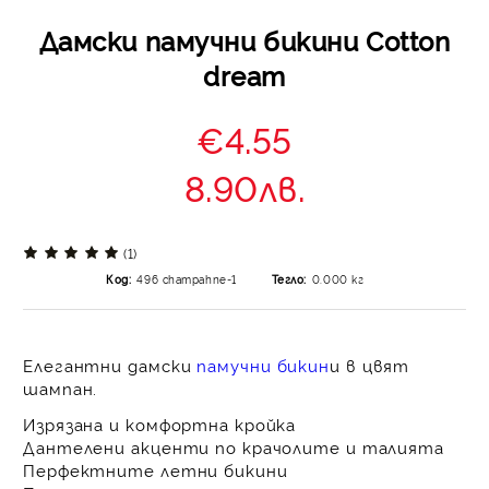
Дамски памучни бикини Cotton
dream
€4.55
8.90лв.
(1)
Код:
496 champahne-1
Тегло:
0.000
кг
Елегантни дамски
памучни бикин
и в цвят
шампан.
Изрязана и комфортна кройка
Дантелени акценти по крачолите и талията
Перфектните летни бикини