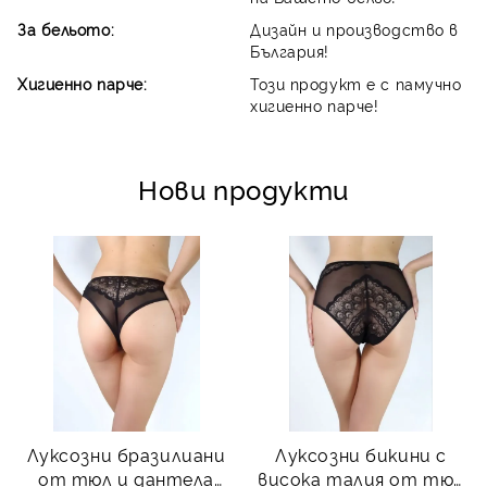
За бельото:
Дизайн и производство в
България!
Хигиенно парче:
Този продукт е с памучно
хигиенно парче!
Нови продукти
Луксозни бразилиани
Луксозни бикини с
от тюл и дантела
висока талия от тюл