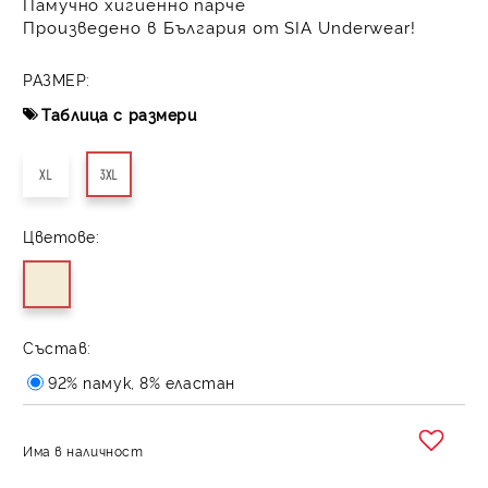
Памучно хигиенно парчe
Произведено в България от SIA Underwear!
РАЗМЕР:
Таблица с размери
XL
3XL
Цветове:
Състав:
92% памук, 8% еластан
Има в наличност
Добави в желани