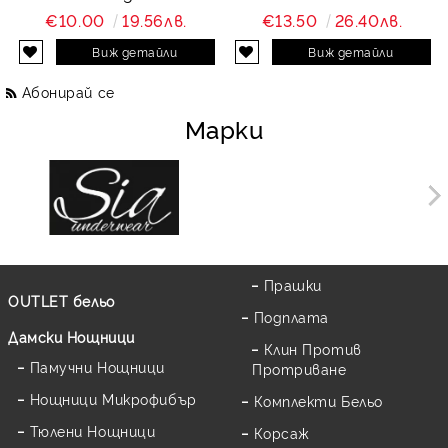
Charity
и дантела Charity
€10.00
19.56лв.
€13.50
26.40лв.
Виж детайли
Виж детайли
Абонирай се
Марки
Прашки
OUTLET бельо
Подплата
Дамски Нощници
Клин Против
Памучни Нощници
Протриване
Нощници Микрофибър
Комплекти Бельо
Тюлени Нощници
Корсаж