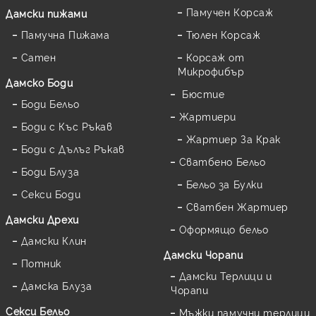
Памучен Корсаж
Дамски пижами
Памучна Пижама
Тюлен Корсаж
Сатен
Корсаж от
Микрофибър
Дамскo Боди
Бюстие
Боди Бельо
Жартиери
Боди с Къс Ръкав
Жартиер За Крак
Боди с Дълъг Ръкав
Сватбено Бельо
Боди Блуза
Бельо за Булки
Секси Боди
Сватбен Жартиер
Дамски Дрехи
Оформящо бельо
Дамски Клин
Дамски Чорапи
Потник
Дамски Терлици и
Дамска Блуза
Чорапи
Секси Бельо
Мъжки памучни терлици