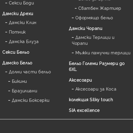
Секси Боди
Сватбен Жартиер
Дамски Дрехи
Оформящо бельо
Дамски Клин
Дамски Чорапи
Потник
Дамски Терлици и
Дамска Блуза
Чорапи
Секси Бельо
Мъжки памучни терлици
Дамско Бельо
Бельо Големи Размери до
6XL
Долни части бельо
Аксесоари
Бикини
Аксесоари за Коса
Бразилиани
колекция Silky touch
Дамски Боксерки
SIA excellence