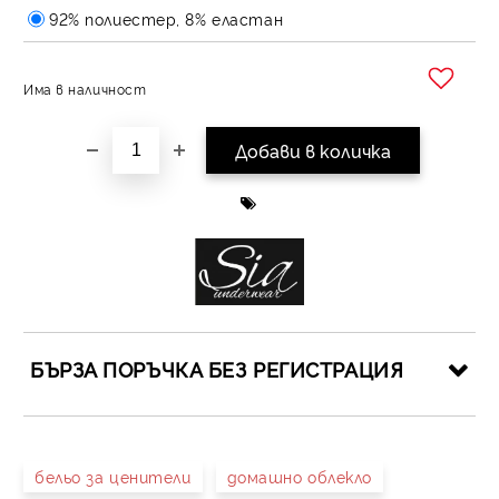
92% полиестер, 8% еластан
Има в наличност
Добави в желани
БЪРЗА ПОРЪЧКА БЕЗ РЕГИСТРАЦИЯ
САМО ПОПЪЛНЕТЕ 4 ПОЛЕТА
бельо за ценители
домашно облекло