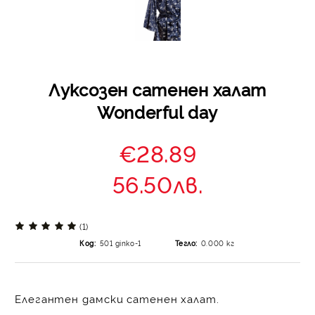
Луксозен сатенен халат
Wonderful day
€28.89
56.50лв.
(1)
Код:
501 ginko-1
Тегло:
0.000
кг
Елегантен дамски сатенен халат.