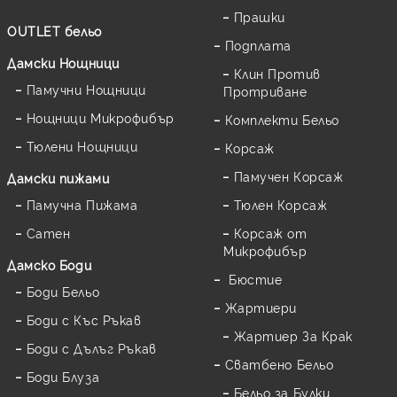
Прашки
OUTLET бельо
Подплата
Дамски Нощници
Клин Против
Памучни Нощници
Протриване
Нощници Микрофибър
Комплекти Бельо
Тюлени Нощници
Корсаж
Памучен Корсаж
Дамски пижами
Памучна Пижама
Тюлен Корсаж
Сатен
Корсаж от
Микрофибър
Дамскo Боди
Бюстие
Боди Бельо
Жартиери
Боди с Къс Ръкав
Жартиер За Крак
Боди с Дълъг Ръкав
Сватбено Бельо
Боди Блуза
Бельо за Булки