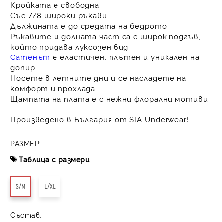
Кройката е свободна
Със 7/8 широки ръкави
Дължината е до средата на бедрото
Ръкавите и долната част са с широк подгъв,
който придава луксозен вид
Сатенът
е еластичен, плътен и уникален на
допир
Носете в летните дни и се насладете на
комфорт и прохлада
Щампата на плата е с нежни флорални мотиви
Произведено в България от SIA Underwear!
РАЗМЕР:
Таблица с размери
S/M
L/XL
Състав: