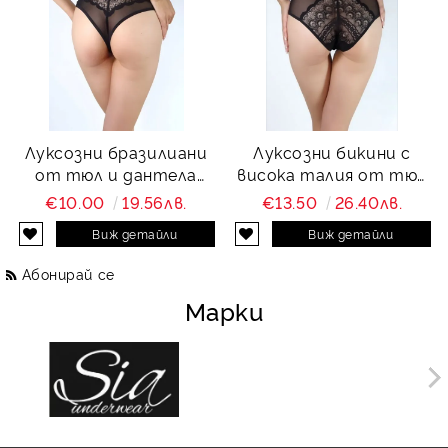
Луксозни бразилиани
Луксозни бикини с
от тюл и дантела
висока талия от тюл
Charity
и дантела Charity
€10.00
19.56лв.
€13.50
26.40лв.
Виж детайли
Виж детайли
Абонирай се
Марки