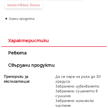
качествено бельо
Оцени продукта
Съгласен съм с
Политиката за лични данни
Ние ще се свържем с вас в рамките на работния ден.
Характеристики
Ревюта
Свързани продукти
Препоръки за
Да се пере на ръка до 30
експлоатация:
градуса.
Забранено избелването.
Забранено сушенето в
сушилня.
Забранено химическо
чистене.