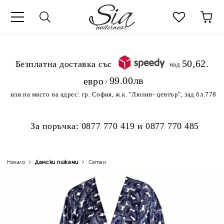
к
50,62
.Безплатна доставка със
над
99.00лв
евро
/
или на място на адрес:
гр. София, ж.к. "Люлин- център", зад бл.778
За поръчка:
0877 770 419
и
0877 770 485
Начало
Дамски пижами
Сатен