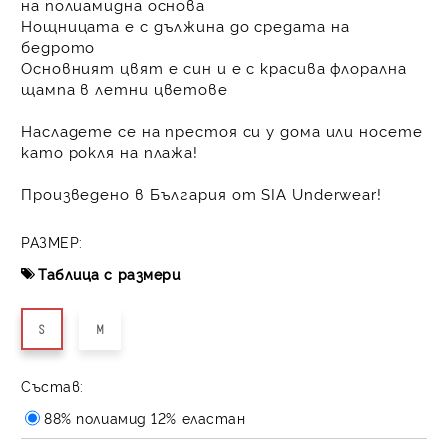
на полиамидна основа
Нощницата е с дължина до средата на
бедрото
Основният цвят е син и е с красива флорална
щампа в летни цветове
Насладете се на престоя си у дома или носете
като рокля на плажа!
Произведено в България от SIA Underwear!
РАЗМЕР:
Таблица с размери
S
M
Състав:
88% полиамид 12% еластан