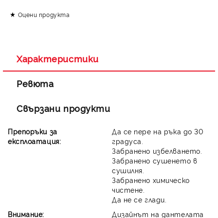
Оцени продукта
Съгласен съм с
Политиката за лични данни
Ние ще се свържем с вас в рамките на работния ден.
Характеристики
Ревюта
Свързани продукти
Препоръки за
Да се пере на ръка до 30
експлоатация:
градуса.
Забранено избелването.
Забранено сушенето в
сушилня.
Забранено химическо
чистене.
Да не се глади.
Внимание:
Дизайнът на дантелата