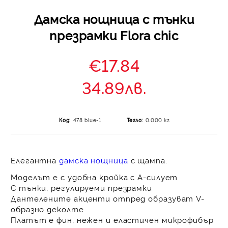
Дамска нощница с тънки
презрамки Flora chic
€17.84
34.89лв.
Код:
478 blue-1
Тегло:
0.000
кг
Елегантна
дамска нощница
с щампа.
Моделът е с удобна кройка с А-силует
С тънки, регулируеми презрамки
Дантелените акценти отпред образуват V-
образно деколте
Платът е фин, нежен и еластичен микрофибър