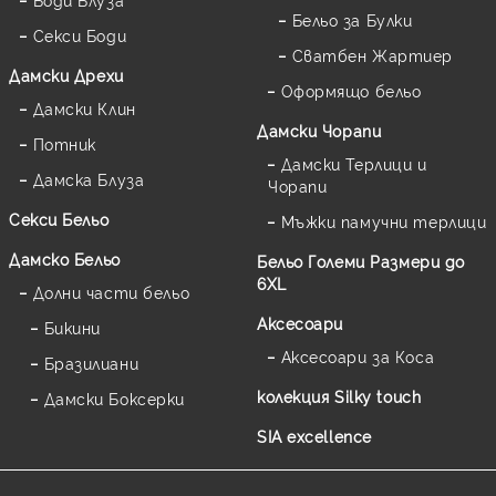
Бельо за Булки
Секси Боди
Сватбен Жартиер
Дамски Дрехи
Оформящо бельо
Дамски Клин
Дамски Чорапи
Потник
Дамски Терлици и
Дамска Блуза
Чорапи
Секси Бельо
Мъжки памучни терлици
Дамско Бельо
Бельо Големи Размери до
6XL
Долни части бельо
Аксесоари
Бикини
Аксесоари за Коса
Бразилиани
колекция Silky touch
Дамски Боксерки
SIA excellence