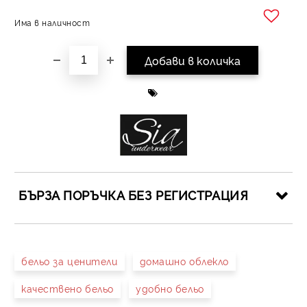
Има в наличност
Добави в желани
БЪРЗА ПОРЪЧКА БЕЗ РЕГИСТРАЦИЯ
САМО ПОПЪЛНЕТЕ 4 ПОЛЕТА
бельо за ценители
домашно облекло
качествено бельо
удобно бельо