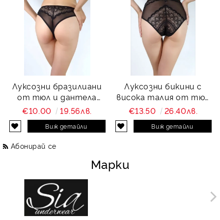
Луксозни бразилиани
Луксозни бикини с
от тюл и дантела
висока талия от тюл
Charity
и дантела Charity
€10.00
19.56лв.
€13.50
26.40лв.
Виж детайли
Виж детайли
Абонирай се
Марки