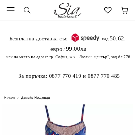
к
50,62
.Безплатна доставка със
над
99.00лв
евро
/
или на място на адрес:
гр. София, ж.к. "Люлин- център", зад бл.778
За поръчка:
0877 770 419
и
0877 770 485
Начало
Дамски Нощници