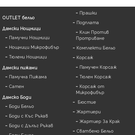
Прашки
OUTLET бельо
Подплата
Дамски Нощници
Клин Против
Памучни Нощници
Протриване
Нощници Микрофибър
Комплекти Бельо
Тюлени Нощници
Корсаж
Памучен Корсаж
Дамски пижами
Памучна Пижама
Тюлен Корсаж
Сатен
Корсаж от
Микрофибър
Дамскo Боди
Бюстие
Боди Бельо
Жартиери
Боди с Къс Ръкав
Жартиер За Крак
Боди с Дълъг Ръкав
Сватбено Бельо
Боди Блуза