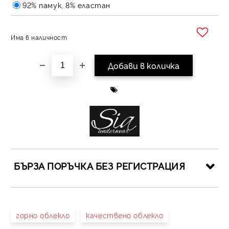
92% памук, 8% еластан
Има в наличност
Добави в желани
БЪРЗА ПОРЪЧКА БЕЗ РЕГИСТРАЦИЯ
САМО ПОПЪЛНЕТЕ 4 ПОЛЕТА
горно облекло
качествено облекло