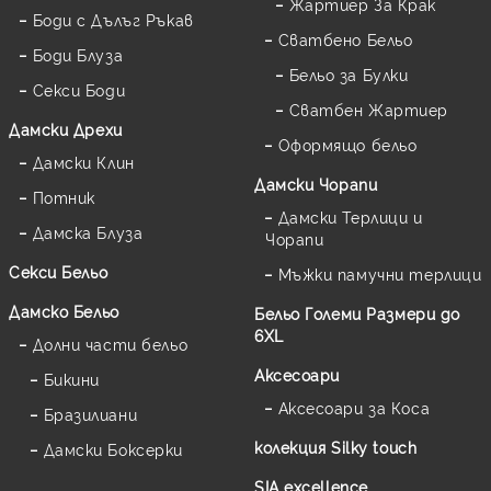
Жартиер За Крак
Боди с Дълъг Ръкав
Сватбено Бельо
Боди Блуза
Бельо за Булки
Секси Боди
Сватбен Жартиер
Дамски Дрехи
Оформящо бельо
Дамски Клин
Дамски Чорапи
Потник
Дамски Терлици и
Дамска Блуза
Чорапи
Секси Бельо
Мъжки памучни терлици
Дамско Бельо
Бельо Големи Размери до
6XL
Долни части бельо
Аксесоари
Бикини
Аксесоари за Коса
Бразилиани
колекция Silky touch
Дамски Боксерки
SIA excellence