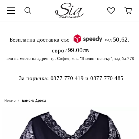
к
50,62
.Безплатна доставка със
над
99.00лв
евро
/
или на място на адрес:
гр. София, ж.к. "Люлин- център", зад бл.778
За поръчка:
0877 770 419
и
0877 770 485
Начало
Дамски Дрехи