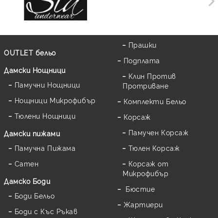
Прашки
OUTLET бельо
Подплата
Дамски Нощници
Клин Против
Памучни Нощници
Протриване
Нощници Микрофибър
Комплекти Бельо
Тюлени Нощници
Корсаж
Памучен Корсаж
Дамски пижами
Памучна Пижама
Тюлен Корсаж
Сатен
Корсаж от
Микрофибър
Дамскo Боди
Бюстие
Боди Бельо
Жартиери
Боди с Къс Ръкав