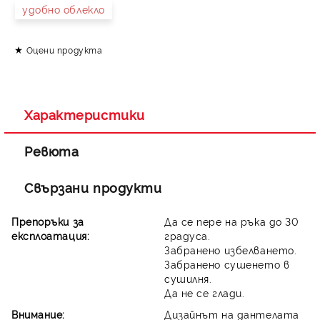
удобно облекло
Оцени продукта
Съгласен съм с
Политиката за лични данни
Ние ще се свържем с вас в рамките на работния ден.
Характеристики
Ревюта
Свързани продукти
Препоръки за
Да се пере на ръка до 30
експлоатация:
градуса.
Забранено избелването.
Забранено сушенето в
сушилня.
Да не се глади.
Внимание:
Дизайнът на дантелата