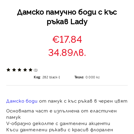
Дамско памучно боди с къс
ръкав Lady
€17.84
34.89лв.
(1)
Код:
282 black-1
Тегло:
0.000
кг
Дамско боди
от памук с къс ръкав в черен цвят
Основната част е изпълнена от еластичен
памук
V-образно деколте с дантелени акценти
Къси дантелени ръкави с красив флорален