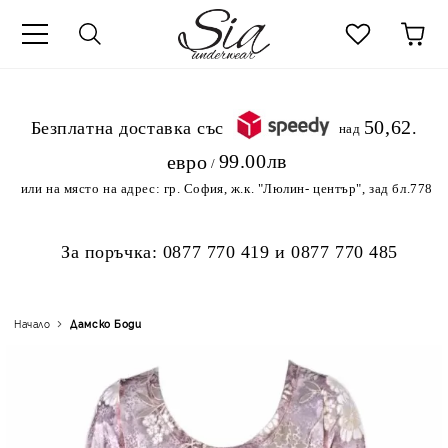
к
50,62
.Безплатна доставка със
над
99.00лв
евро
/
или на място на адрес:
гр. София, ж.к. "Люлин- център", зад бл.778
За поръчка:
0877 770 419
и
0877 770 485
Начало
Дамскo Боди