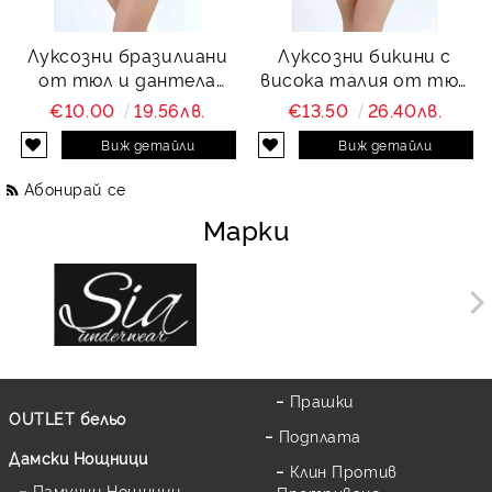
Луксозни бразилиани
Луксозни бикини с
от тюл и дантела
висока талия от тюл
Charity
и дантела Charity
€10.00
19.56лв.
€13.50
26.40лв.
Виж детайли
Виж детайли
Абонирай се
Марки
Прашки
OUTLET бельо
Подплата
Дамски Нощници
Клин Против
Памучни Нощници