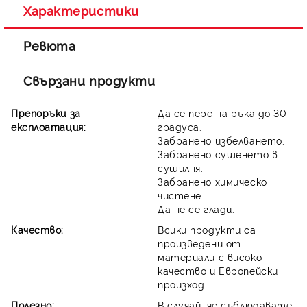
Характеристики
Ревюта
Свързани продукти
Препоръки за
Да се пере на ръка до 30
експлоатация:
градуса.
Забранено избелването.
Забранено сушенето в
сушилня.
Забранено химическо
чистене.
Да не се глади.
Качество:
Всики продукти са
произведени от
материали с високо
качество и Европейски
произход.
Полезно:
В случай, че съблюдавате