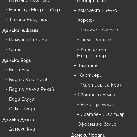
Протриване
Нощници Микрофибър
Комплекти Бельо
Тюлени Нощници
Корсаж
Памучен Корсаж
Дамски пижами
Памучна Пижама
Тюлен Корсаж
Сатен
Корсаж от
Микрофибър
Дамскo Боди
Бюстие
Боди Бельо
Жартиери
Боди с Къс Ръкав
Жартиер За Крак
Боди с Дълъг Ръкав
Сватбено Бельо
Боди Блуза
Бельо за Булки
Секси Боди
Сватбен Жартиер
Дамски Дрехи
Оформящо бельо
Дамски Клин
Дамски Чорапи