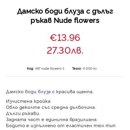
Дамско боди блуза с дълъг
ръкав Nude flowers
€13.96
27.30лв.
Код:
467 nude flowers-1
Тегло:
0.000
кг
Дамско
боди блуза
с красива щампа.
Изчистена кройка.
Обло деколте със средна дълбочина.
Дълги ръкави.
Задната част е единична бразилиана.
Бодито е изпълнено от еластичен тюл тип