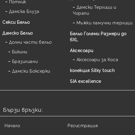
Потник
Дамски Терлици и
Дамска Блуза
Чорапи
Секси Бельо
Мъжки памучни терлици
Дамско Бельо
Бельо Големи Размери до
6XL
Долни части бельо
Аксесоари
Бикини
Аксесоари за Коса
Бразилиани
колекция Silky touch
Дамски Боксерки
SIA excellence
Бързи връзки:
Начало
Регистрация