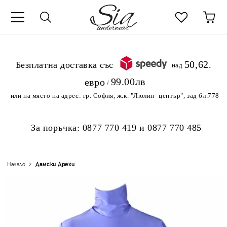
к
50,62
.Безплатна доставка със
над
99.00лв
евро
/
или на място на адрес:
гр. София, ж.к. "Люлин- център", зад бл.778
За поръчка:
0877 770 419
и
0877 770 485
Начало
Дамски Дрехи