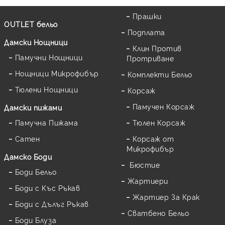
Прашки
OUTLET бельо
Подплата
Дамски Нощници
Клин Против
Памучни Нощници
Протриване
Нощници Микрофибър
Комплекти Бельо
Тюлени Нощници
Корсаж
Памучен Корсаж
Дамски пижами
Памучна Пижама
Тюлен Корсаж
Сатен
Корсаж от
Микрофибър
Дамскo Боди
Бюстие
Боди Бельо
Жартиери
Боди с Къс Ръкав
Жартиер За Крак
Боди с Дълъг Ръкав
Сватбено Бельо
Боди Блуза