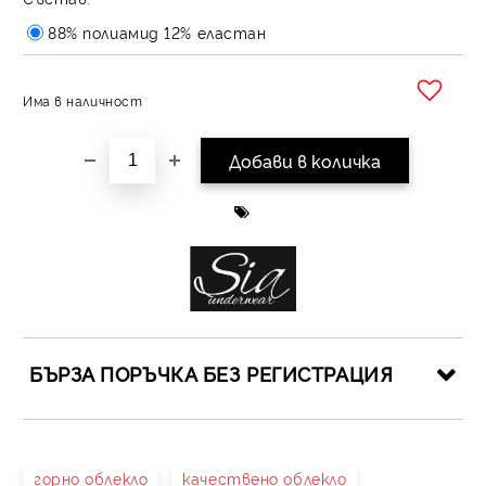
88% полиамид 12% еластан
Има в наличност
Добави в желани
БЪРЗА ПОРЪЧКА БЕЗ РЕГИСТРАЦИЯ
САМО ПОПЪЛНЕТЕ 4 ПОЛЕТА
горно облекло
качествено облекло