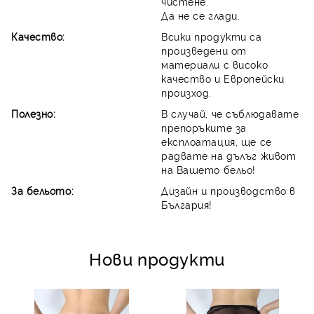
чистене.
Да не се глади.
Качество:
Всики продукти са
произведени от
материали с високо
качество и Европейски
произход.
Полезно:
В случай, че съблюдавате
препоръките за
експлоатация, ще се
радвате на дълъг живот
на Вашето бельо!
За бельото:
Дизайн и производство в
България!
Нови продукти