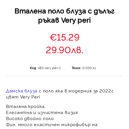
Вталена поло блуза с дълъг
ръкав Very peri
€15.29
29.90лв.
Код:
483 very peri-1
Тегло:
0.000
кг
Дамска блуза
с поло яка в модерния за 2022г
цвят Very Peri.
Вталена кройка.
Елегантна и изчистена визия.
Високо двойно поло.
Фин, много еластичен микрофибър на