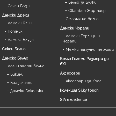
Бельо за Булки
Секси Боди
Сватбен Жартиер
Дамски Дрехи
Оформящо бельо
Дамски Клин
Дамски Чорапи
Потник
Дамски Терлици и
Дамска Блуза
Чорапи
Секси Бельо
Мъжки памучни терлици
Дамско Бельо
Бельо Големи Размери до
6XL
Долни части бельо
Аксесоари
Бикини
Аксесоари за Коса
Бразилиани
колекция Silky touch
Дамски Боксерки
SIA excellence