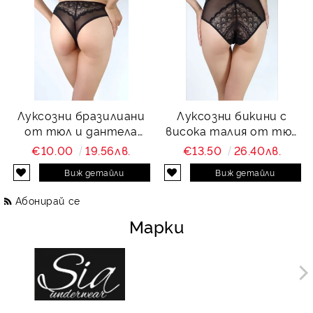
Луксозни бразилиани
Луксозни бикини с
от тюл и дантела
висока талия от тюл
Charity
и дантела Charity
€10.00
19.56лв.
€13.50
26.40лв.
Виж детайли
Виж детайли
Абонирай се
Марки