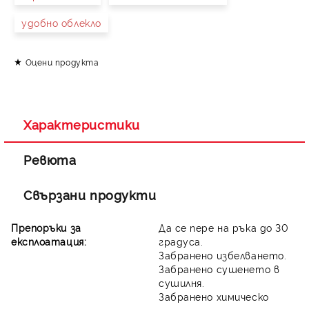
удобно облекло
Оцени продукта
Съгласен съм с
Политиката за лични данни
Ние ще се свържем с вас в рамките на работния ден.
Характеристики
Ревюта
Свързани продукти
Препоръки за
Да се пере на ръка до 30
експлоатация:
градуса.
Забранено избелването.
Забранено сушенето в
сушилня.
Забранено химическо