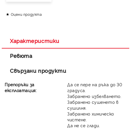
Оцени продукта
Съгласен съм с
Политиката за лични данни
Ние ще се свържем с вас в рамките на работния ден.
Характеристики
Ревюта
Свързани продукти
Препоръки за
Да се пере на ръка до 30
експлоатация:
градуса.
Забранено избелването.
Забранено сушенето в
сушилня.
Забранено химическо
чистене.
Да не се глади.