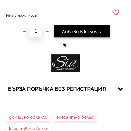
Има в наличност
Добави в желани
БЪРЗА ПОРЪЧКА БЕЗ РЕГИСТРАЦИЯ
САМО ПОПЪЛНЕТЕ 4 ПОЛЕТА
домашно облекло
елегантно бельо
качествено бельо