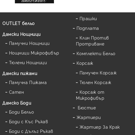
Прашки
OUTLET бельо
Подплата
Дамски Нощници
Клин Против
Памучни Нощници
Протриване
Нощници Микрофибър
Комплекти Бельо
Тюлени Нощници
Корсаж
Памучен Корсаж
Дамски пижами
Памучна Пижама
Тюлен Корсаж
Сатен
Корсаж от
Микрофибър
Дамскo Боди
Бюстие
Боди Бельо
Жартиери
Боди с Къс Ръкав
Жартиер За Крак
Боди с Дълъг Ръкав