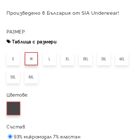
Произведено в България от SIA Underwear!
РАЗМЕР:
Таблица с размери
S
M
L
XL
XXL
3XL
4XL
5XL
6XL
Цветове:
Състав:
93% микромодал 7% еластан