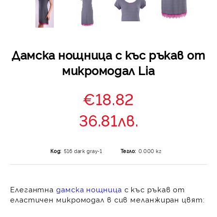
Дамска нощница с къс ръкав от
микромодал Lia
€18.82
36.81лв.
Код:
516 dark gray-1
Тегло:
0.000
кг
Елегантна
дамска нощница
с къс ръкав от
еластичен микромодал в сив меланжиран цвят: