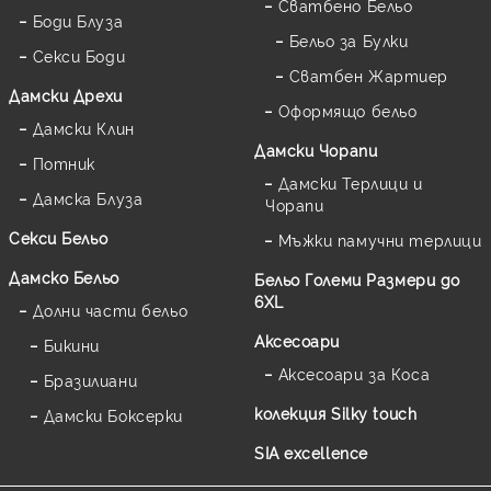
Сватбено Бельо
Боди Блуза
Бельо за Булки
Секси Боди
Сватбен Жартиер
Дамски Дрехи
Оформящо бельо
Дамски Клин
Дамски Чорапи
Потник
Дамски Терлици и
Дамска Блуза
Чорапи
Секси Бельо
Мъжки памучни терлици
Дамско Бельо
Бельо Големи Размери до
6XL
Долни части бельо
Аксесоари
Бикини
Аксесоари за Коса
Бразилиани
колекция Silky touch
Дамски Боксерки
SIA excellence