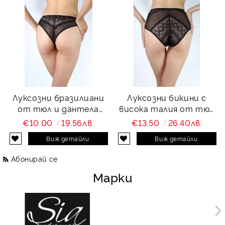
Луксозни бразилиани
Луксозни бикини с
от тюл и дантела
висока талия от тюл
Charity
и дантела Charity
€10.00
19.56лв.
€13.50
26.40лв.
Виж детайли
Виж детайли
Абонирай се
Марки