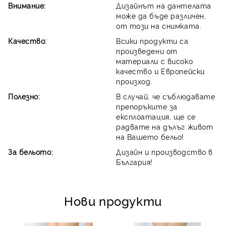
Внимание:
Дизайнът на дантелата
може да бъде различен,
от този на снимката.
Качество:
Всики продукти са
произведени от
материали с високо
качество и Европейски
произход.
Полезно:
В случай, че съблюдавате
препоръките за
експлоатация, ще се
радвате на дълъг живот
на Вашето бельо!
За бельото:
Дизайн и производство в
България!
Нови продукти