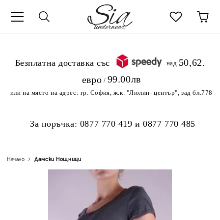
к
50,62
.Безплатна доставка със
над
99.00лв
евро
/
или на място на адрес:
гр. София, ж.к. "Люлин- център", зад бл.778
За поръчка:
0877 770 419
и
0877 770 485
Начало
Дамски Нощници