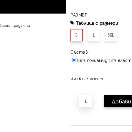
РАЗМЕР:
Таблица с размери
Оцени продукта
S
L
5XL
Състав:
88% полиамид 12% еласт
Има в наличност