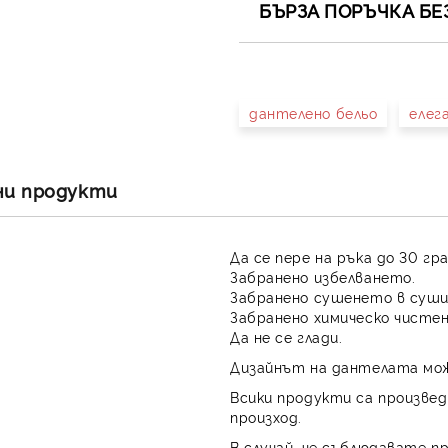
БЪРЗА ПОРЪЧКА БЕ
САМО ПОПЪЛНЕТЕ 4 ПОЛЕТА
дантелено бельо
елег
Съгласен съм с
Полит
Ние ще се свържем с вас в 
ни продукти
Да се пере на ръка до 30 гр
Забранено избелването.
Забранено сушенето в суши
Забранено химическо чистен
Да не се глади.
Дизайнът на дантелата мож
Всики продукти са произвед
произход.
В случай, че съблюдавате п