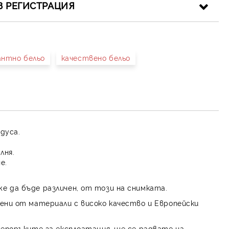
З РЕГИСТРАЦИЯ
антно бельо
качествено бельо
иката за лични данни
рамките на работния ден.
адуса.
лня.
е.
е да бъде различен, от този на снимката.
ени от материали с високо качество и Европейски
репоръките за експлоатация, ще се радвате на