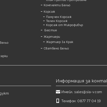
Комплекти Бельо
Корсаж
Памучен Корсаж
а
Тюлен Корсаж
Корсаж от Микрофибър
Бюстие
Жартиери
Жартиер За Крак
бельо
Сватбено Бельо
серки
Информация за конта
Имейл:
sales@sia-v.com
одукт
Телефон:
0877 77 04 19