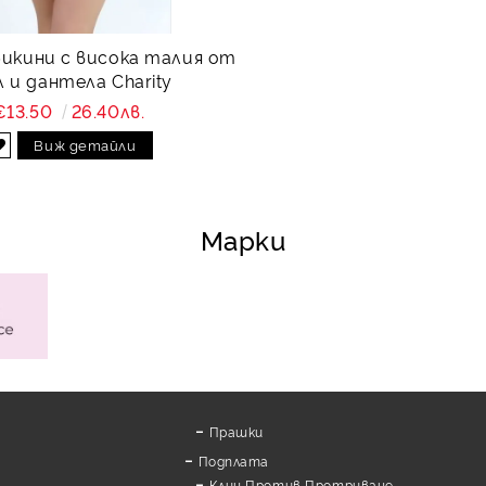
бикини с висока талия от
 и дантела Charity
€13.50
26.40лв.
Виж детайли
Марки
Прашки
Подплата
Клин Против Протриване