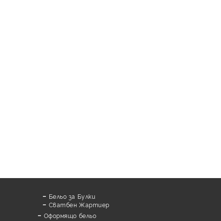
Бельо за Булки
Сватбен Жартиер
Оформящо бельо