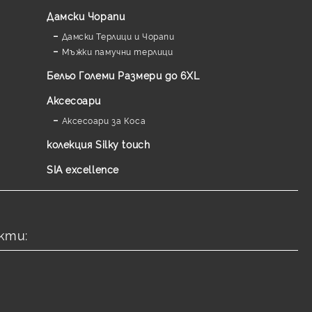
Дамски Чорапи
Дамски Терлици и Чорапи
Мъжки памучни терлици
Бельо Големи Размери до 6XL
Аксесоари
Аксесоари за Коса
колекция Silky touch
SIA excellence
кти: