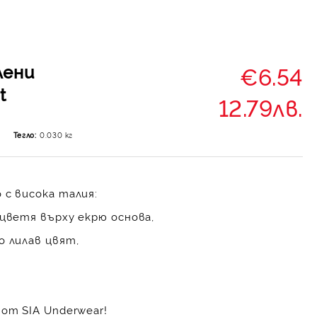
лени
€6.54
t
12.79лв.
1
Тегло:
0.030
кг
 с висока талия:
 цветя върху екрю основа,
о лилав цвят,
от SIA Underwear!