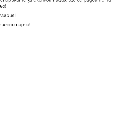
ьо!
лгария!
гиенно парче!