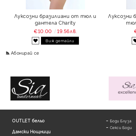
Луксозни бразилиани от тюл и
Луксозни 
дантела Charity
тюл
€10.00
19.56лв.
Виж детайли
Абонирай се
OUTLET бельо
Боди Блуза
Секси Боди
Дамски Нощници