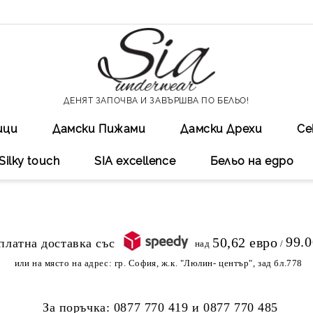
ДЕНЯТ ЗАПОЧВА И ЗАВЪРШВА ПО БЕЛЬО!
ици
Дамски Пижами
Дамски Дрехи
Се
Silky touch
SIA excellеnce
Бельо на едро
99.
50,62 евро
над
/
или на място на адрес:
гр. София, ж.к. "Люлин- център", зад бл.778
За поръчка:
0877 770 419
и
0877 770 485