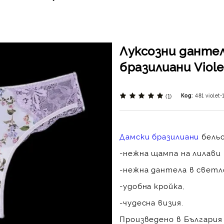
Луксозни данте
бразилиани Viole
(1)
Код:
481 violet-
Дамски бразилиани
бельо
-нежна щампа на лилави
-нежна дантела в светл
-удобна кройка,
-чудесна визия.
Произведено в България 