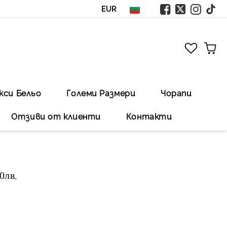
EUR
кси Бельо
Големи Размери
Чорапи
Отзиви от клиенти
Контакти
00лв
.Безплатна доставка със