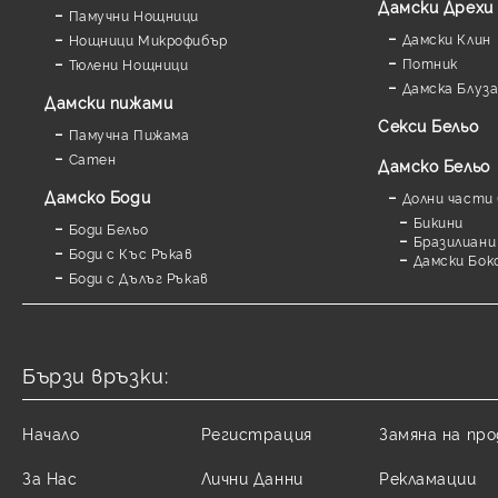
Дамски Дрехи
Памучни Нощници
Дамски Клин
Нощници Микрофибър
Потник
Тюлени Нощници
Дамска Блуз
Дамски пижами
Секси Бельо
Памучна Пижама
Сатен
Дамско Бельо
Дамскo Боди
Долни части 
Бикини
Боди Бельо
Бразилиани
Боди с Къс Ръкав
Дамски Бок
Боди с Дълъг Ръкав
Бързи връзки:
Начало
Регистрация
Замяна на пр
За Нас
Лични Данни
Рекламации