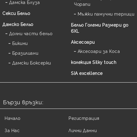
Дамска Блуза
Чорапи
Секси Бельо
Мъжки памучни терлици
Дамско Бельо
Бельо Големи Размери до
6XL
Долни части бельо
Аксесоари
Бикини
Аксесоари за Коса
Бразилиани
колекция Silky touch
Дамски Боксерки
SIA excellence
Бързи връзки:
Начало
Регистрация
За Нас
Лични Данни