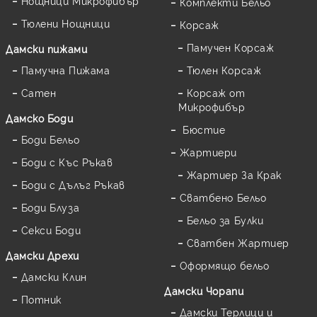
Нощници Микрофибър
Комплекти Бельо
Тюлени Нощници
Корсаж
Памучен Корсаж
Дамски пижами
Памучна Пижама
Тюлен Корсаж
Сатен
Корсаж от
Микрофибър
Дамскo Боди
Бюстие
Боди Бельо
Жартиери
Боди с Къс Ръкав
Жартиер За Крак
Боди с Дълъг Ръкав
Сватбено Бельо
Боди Блуза
Бельо за Булки
Секси Боди
Сватбен Жартиер
Дамски Дрехи
Оформящо бельо
Дамски Клин
Дамски Чорапи
Потник
Дамски Терлици и