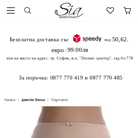
к
50,62
.Безплатна доставка със
над
99.00лв
евро
/
или на място на адрес:
гр. София, ж.к. "Люлин- център", зад бл.778
За поръчка:
0877 770 419
и
0877 770 485
Начало
Дамско Бельо
Подплата