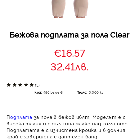
Бежова подплата за пола Clear
€16.57
32.41лв.
(5)
Код:
456 beige-8
Тегло:
0.000
кг
П
одплата
за пола в бежов цвят. Моделът е с
висока талия и с дължина малко над коляното.
Подплатата е с изчистена кройка и в долния
край е завършена с дантелен банд.