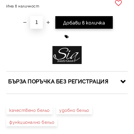
Има в наличност
Добави в желани
БЪРЗА ПОРЪЧКА БЕЗ РЕГИСТРАЦИЯ
САМО ПОПЪЛНЕТЕ 4 ПОЛЕТА
качествено бельо
удобно бельо
функционално бельо