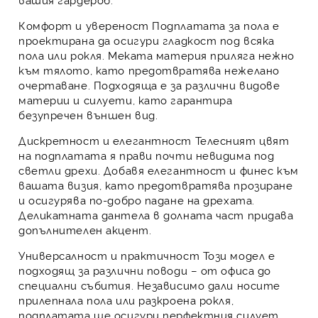
Комфорт и увереност
Подплатата за пола е
проектирана да осигури гладкост под всяка
пола или рокля. Меката материя приляга нежно
към тялото, като предотвратява нежелано
очертаване. Подходяща е за различни видове
материи и силуети, като гарантира
безупречен външен вид.
Дискретност и елегантност
Телесният цвят
на подплатата я прави почти невидима под
светли дрехи. Добавя елегантност и финес към
вашата визия, като предотвратява прозиране
и осигурява по-добро падане на дрехата.
Деликатната дантела в долната част придава
допълнителен акцент.
Универсалност и практичност
Този модел е
подходящ за различни поводи – от офиса до
специални събития. Независимо дали носите
прилепнала пола или разкроена рокля,
подплатата ще осигури перфектния силует.