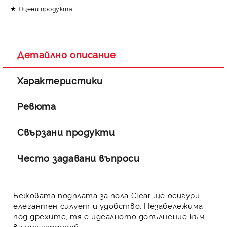
Оцени продукта
Съгласен съм с
Политиката за лични данни
Ние ще се свържем с вас в рамките на работния ден.
Детайлно описание
Характеристики
Ревюта
Свързани продукти
Често задавани въпроси
Бежовата подплата за пола Clear ще осигури
елегантен силует и удобство. Незабележима
под дрехите, тя е идеалното допълнение към
вашия гардероб.