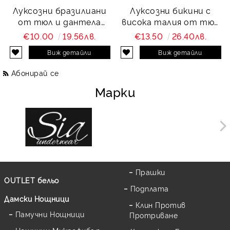
Луксозни бразилиани
Луксозни бикини с
от тюл и дантела
висока талия от тюл
Charity
и дантела Charity
€10.00
19.56лв.
€13.50
26.40лв.
Виж детайли
Виж детайли
Абонирай се
Марки
Прашки
OUTLET бельо
Подплата
Дамски Нощници
Клин Против
Памучни Нощници
Протриване