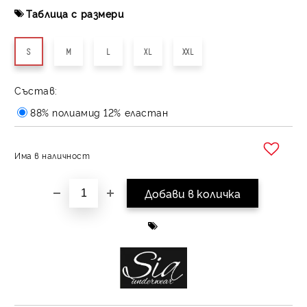
Таблица с размери
S
M
L
XL
XXL
Състав:
88% полиамид 12% еластан
Има в наличност
Добави в желани