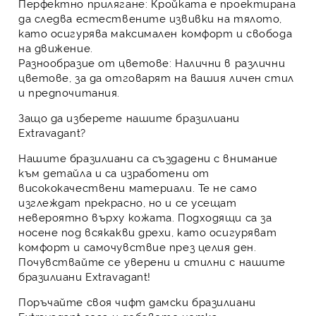
Перфектно прилягане:
Кройката е проектирана
да следва естествените извивки на тялото,
като осигурява максимален комфорт и свобода
на движение.
Разнообразие от цветове:
Налични в различни
цветове, за да отговарят на вашия личен стил
и предпочитания.
Защо да изберете нашите бразилиани
Extravagant?
Нашите бразилиани са създадени с внимание
към детайла и са изработени от
висококачествени материали. Те не само
изглеждат прекрасно, но и се усещат
невероятно върху кожата. Подходящи са за
носене под всякакви дрехи, като осигуряват
комфорт и самочувствие през целия ден.
Почувствайте се уверени и стилни с нашите
бразилиани Extravagant!
Поръчайте своя чифт дамски бразилиани