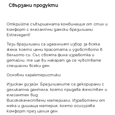
Свързани продукти
Открийте съвършената комбинация от стил и
комфорт с елегантни дамски бразилиани
Extravagant!
Тези бразилиани са идеалният избор за всяка
жена, която цени красотата и удобството в
бельото си. Със своята фина изработка и
детайли, те ще ви накарат да се чувствате
специални всеки ден.
Основни характеристики:
Изискан дизайн:
Бразилианите са декорирани с
деликатна дантела, която придава женствен и
елегантен вид.
Висококачествени материали:
Изработени от
мека и дишаща материя, която осигурява
комфорт през целия ден.