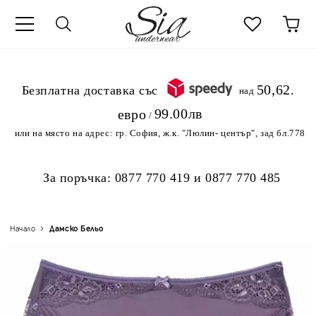
к
50,62
.Безплатна доставка със
над
99.00лв
евро
/
или на място на адрес:
гр. София, ж.к. "Люлин- център", зад бл.778
За поръчка:
0877 770 419
и
0877 770 485
Начало
Дамско Бельо