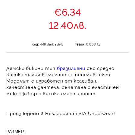
€6.34
12.40лв.
Код:
448 dark ash-1
Тегло:
0.000
кг
Дамски бикини тип
бразилиани
със средно
висока талия в елегантен пепелив цвят.
Моделът е изработен от красива и
качествена дантела, съчетана с еластичен
микрофибър с висока еластичност.
Произведено в България от SIA Underwear!
РАЗМЕР: