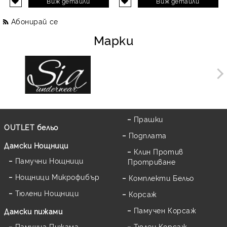
Виж детайли
Виж детайли
Абонирай се
Марки
Прашки
OUTLET бельо
Подплата
Дамски Нощници
Клин Против
Памучни Нощници
Протриване
Нощници Микрофибър
Комплекти Бельо
Тюлени Нощници
Корсаж
Памучен Корсаж
Дамски пижами
Памучна Пижама
Тюлен Корсаж