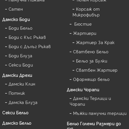
Сатен
Корсаж от
Микрофибър
Дамскo Боди
Бюстие
Боди Бельо
Жартиери
Боди с Къс Ръкав
Жартиер За Крак
Боди с Дълъг Ръкав
Сватбено Бельо
Боди Блуза
Бельо за Булки
Секси Боди
Сватбен Жартиер
Дамски Дрехи
Оформящо бельо
Дамски Клин
Дамски Чорапи
Потник
Дамски Терлици и
Дамска Блуза
Чорапи
Секси Бельо
Мъжки памучни терлици
Дамско Бельо
Бельо Големи Размери до