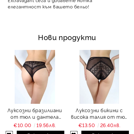
Extravagant сега и добавете нотка
елегантност към вашето бельо!
Нови продукти
Луксозни бразилиани
Луксозни бикини с
от тюл и дантела
висока талия от тюл
Charity
и дантела Charity
€10.00
19.56лв.
€13.50
26.40лв.