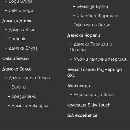
Боди Блуза
Бельо за Булки
Секси Боди
Сватбен Жартиер
Дамски Дрехи
Оформящо бельо
Дамски Клин
Дамски Чорапи
Потник
Дамски Терлици и
Дамска Блуза
Чорапи
Секси Бельо
Мъжки памучни терлици
Дамско Бельо
Бельо Големи Размери до
6XL
Долни части бельо
Аксесоари
Бикини
Аксесоари за Коса
Бразилиани
колекция Silky touch
Дамски Боксерки
SIA excellence