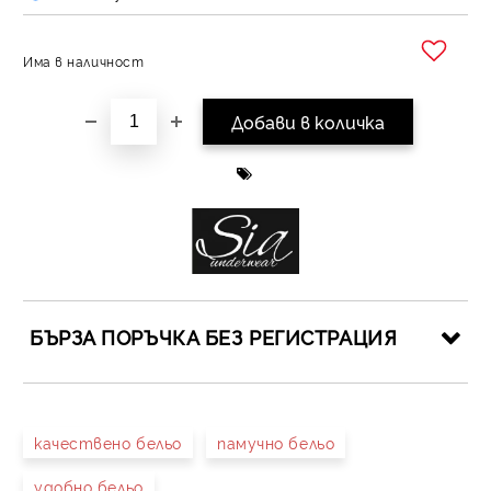
Има в наличност
Добави в желани
БЪРЗА ПОРЪЧКА БЕЗ РЕГИСТРАЦИЯ
САМО ПОПЪЛНЕТЕ 4 ПОЛЕТА
качествено бельо
памучно бельо
удобно бельо