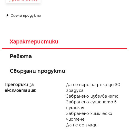
Оцени продукта
Съгласен съм с
Политиката за лични данни
Ние ще се свържем с вас в рамките на работния ден.
Характеристики
Ревюта
Свързани продукти
Препоръки за
Да се пере на ръка до 30
експлоатация:
градуса.
Забранено избелването.
Забранено сушенето в
сушилня.
Забранено химическо
чистене.
Да не се глади.