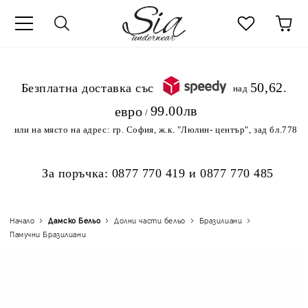
к
50,62
.Безплатна доставка със
над
99.00лв
евро
/
или на място на адрес:
гр. София, ж.к. "Люлин- център", зад бл.778
За поръчка:
0877 770 419
и
0877 770 485
Начало
Дамско Бельо
Долни части бельо
Бразилиани
Памучни Бразилиани