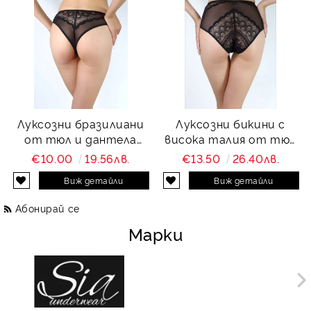
Луксозни бразилиани
Луксозни бикини с
от тюл и дантела
висока талия от тюл
Charity
и дантела Charity
€10.00
19.56лв.
€13.50
26.40лв.
Виж детайли
Виж детайли
Абонирай се
Марки