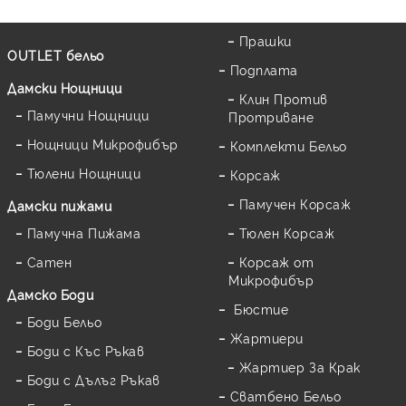
Прашки
OUTLET бельо
Подплата
Дамски Нощници
Клин Против
Памучни Нощници
Протриване
Нощници Микрофибър
Комплекти Бельо
Тюлени Нощници
Корсаж
Памучен Корсаж
Дамски пижами
Памучна Пижама
Тюлен Корсаж
Сатен
Корсаж от
Микрофибър
Дамскo Боди
Бюстие
Боди Бельо
Жартиери
Боди с Къс Ръкав
Жартиер За Крак
Боди с Дълъг Ръкав
Сватбено Бельо