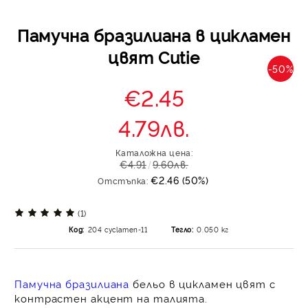
Памучна бразилиана в цикламен
цвят Cutie
-50%
€2.45
4.79лв.
Каталожна цена:
€4.91
9.60лв.
€2.46 (50%)
Отстъпка:
(1)
Код:
204 cyclamen-11
Тегло:
0.050
кг
Памучна бразилиана
бельо в цикламен цвят с
контрастен акцент на талията.